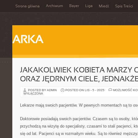
Archiwum
Bayer
Liga
Strona główna
Miedź
Spis Treści
ARKA
JAKAKOLWIEK KOBIETA MARZY 
ORAZ JĘDRNYM CIELE, JEDNAKŻ
POSTED BY ADMIN
POSTED ON LIS - 5 - 2025
MOŻLIWOŚĆ K
WYŁĄCZONA
Lekarze mają swoich pacjentów. W pewnych momentach są to os
Doktorowie posiadają swoich pacjentów. Czasem są to osoby, któ
przychodzą na wizytę do specjalisty, czasami to stali pacjenci, k
się od lat. Pacjenci są w rozmaitym wieku. Są to również mężczyźn