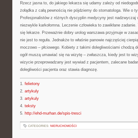
Rzecz jasna to, do jakiego lekarza się udamy zależy od niedogodn
żołądka z całą pewnością nie pójdziemy do stomatologa. Wie o 
Profesjonalistów z różnych dyscyplin medycyny jest nadzwyczaj 
niezwykle karkołomna. Leczenie człowieka to zawikłane zadanie.
się lekarze. Przeważnie dobry urolog warszawa przyjmuje w zas
nie jest to reguła. Jednakże to właśnie panowie najczęściej cierpi
moczowo – płciowego. Kobiety z takimi dolegliwościami chodzą d
ogół muszą umawiać się na wizytę – zwłaszcza, kiedy jest to wizy
wizycie przeprowadzany jest wywiad z pacjentem, zalecane badan
dolegliwości pacjenta oraz stawia diagnozę.
1.
felietony
2.
artykuly
3.
artykuly
4.
teksty
5.
http://ehd-murhan.de/spis-tresci
CATEGORIES:
NIERUCHOMOŚCI