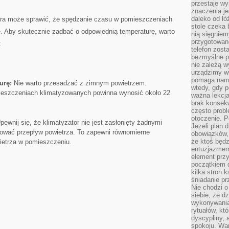
przestaje wy
znaczenia je
daleko od łó
ora może sprawić, że ‌spędzanie czasu w pomieszczeniach
stole czeka 
we. Aby skutecznie zadbać o odpowiednią temperaturę, warto
nią sięgniem
przygotowane
:
telefon zost
bezmyślne pr
nie zależą wy
urządzimy w
pomaga nam 
urę:
⁤Nie warto przesadzać ⁤z zimnym ​powietrzem.
wtedy, gdy p
mieszczeniach klimatyzowanych powinna wynosić około 22
ważna lekcja
brak konsek
często prob
otoczenie. P
ewnij się, że klimatyzator nie jest zasłonięty żadnymi
Jeżeli plan d
kować przepływ powietrza. To zapewni równomierne
obowiązków, 
że ktoś będz
ietrza w pomieszczeniu.
entuzjazmem
element przy
początkiem d
kilka stron 
śniadanie pr
Nie chodzi o
siebie, że d
wykonywania
rytuałów, kt
dyscypliny, 
spokoju. War