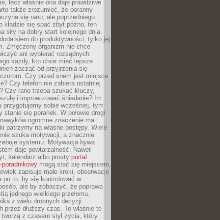
ie, lecz właśnie ona daje prawdziwe
arto także zrozumieć, że poranny
czyna się rano, ale poprzedniego
o kładzie się spać zbyt późno, ten
a siły na dobry start kolejnego dnia.
 dodatkiem do produktywności, tylko jej
. Zmęczony organizm nie chce
wiczyć ani wybierać rozsądnych
tego każdy, kto chce mieć lepsze
inien zacząć od przyjrzenia się
czorom. Czy przed snem jest miejsce
e? Czy telefon nie zabiera ostatniej
? Czy rano trzeba szukać kluczy,
szulę i improwizować śniadanie? Im
u przygotujemy sobie wcześniej, tym
y stanie się poranek. W połowie drogi
 nawyków ogromne znaczenie ma
ki patrzymy na własne postępy. Wiele
nnie szuka motywacji, a znacznie
trzebuje systemu. Motywacja bywa
stem daje powtarzalność. Nawet
t, kalendarz albo prosty
portal
o-poradnikowy
mogą stać się miejscem,
owiek zapisuje małe kroki, obserwacje
e po to, by się kontrolować w
posób, ale by zobaczyć, że poprawa
stią jednego wielkiego przełomu.
ika z wielu drobnych decyzji
 przez dłuższy czas. To właśnie te
tworzą z czasem styl życia, który