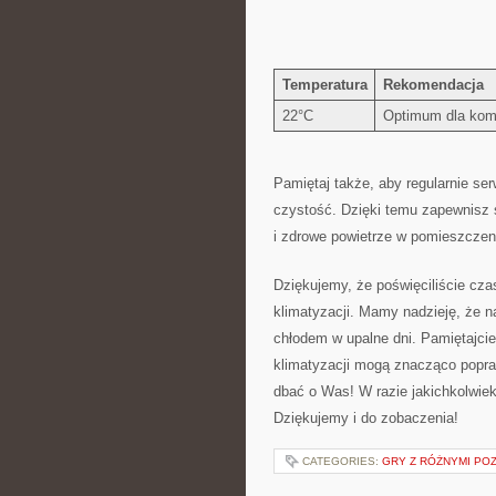
Temperatura
Rekomendacja
22°C
Optimum ⁢dla kom
Pamiętaj także, aby‌ regularnie ​se
czystość. Dzięki temu zapewnisz s
i zdrowe powietrze ⁣w pomieszczen
Dziękujemy, że poświęciliście czas
klimatyzacji. Mamy nadzieję, że
chłodem w upalne dni. Pamiętajcie
klimatyzacji mogą znacząco poprawi
dbać o Was! ⁢W razie jakichkolwie
‌Dziękujemy i do‍ zobaczenia!
CATEGORIES:
GRY Z RÓŻNYMI PO