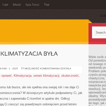
Liga
Tagi
Miedź
Spis Treści
SUB
Y KLIMATYZACJA BYŁA
Wiele osób z
Od poniedzia
od nowego mi
weekendu pr
JAK
 KWI - 1 - 2025
MOŻLIWOŚĆ KOMENTOWANIA
ZOSTAŁA
Problem pole
SPRAWIĆ,
BY
często przeg
k sprawić
,
Klimatyzacja
,
serwis klimatyzacji
,
skuteczność
,
KLIMATYZACJA
chaotyczna,
BYŁA
SKUTECZNA?
rozpraszacz
nawyków por
 lub biurze, ale nie spełnia ona swojej ‌roli i nie daje ‌Ci
rewolucji, l
wprowadzani
pomieszczenia?⁤ W dzisiejszym artykule podpowiemy Ci, jak
idealny. Wys
teczna i ‍zapewniała Ci komfort⁤ w upalne dni. Odkryj
przewidywaln
do tego, jak
omogą Ci cieszyć się prawdziwym osłonięciem​ przed letnim