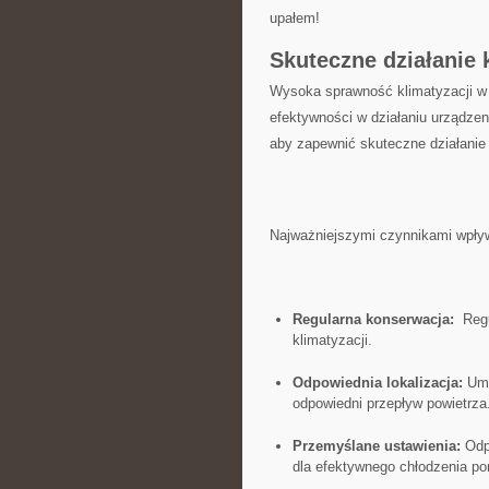
upałem!
Skuteczne działanie 
Wysoka sprawność klimatyzacji w 
efektywności⁤ w działaniu‌ urządzen
aby zapewnić skuteczne działanie 
Najważniejszymi czynnikami wpływa
Regularna konserwacja:
​ Reg
klimatyzacji.
Odpowiednia lokalizacja:
Umie
odpowiedni⁢ przepływ powietrza
Przemyślane ustawienia:
‌Odp
dla⁣ efektywnego chłodzenia p