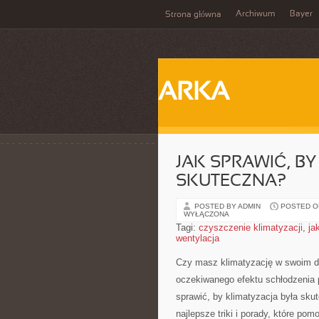
Archiwum
Bayer
Strona główna
ARKA
JAK SPRAWIĆ, B
SKUTECZNA?
POSTED BY ADMIN
POSTED ON
WYŁĄCZONA
Tagi:
czyszczenie klimatyzacji
,
ja
wentylacja
Czy masz klimatyzację w​ swoim domu
oczekiwanego efektu schłodzenia 
sprawić, by​ klimatyzacja była‍ sku
najlepsze triki i porady, ⁣które p