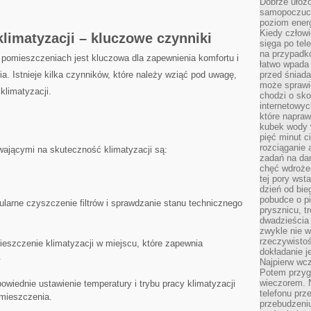
Dobrze ułożo
samopoczucie
poziom energ
Kiedy człowi
klimatyzacji – kluczowe czynniki
sięga po tel
na przypadko
pomieszczeniach jest kluczowa dla zapewnienia⁤ komfortu i
łatwo wpada
ia. Istnieje kilka⁢ czynników, ‍które należy ⁣wziąć pod uwagę,
przed śniada
może sprawić
klimatyzacji.
chodzi o sk
internetowyc
które napraw
kubek wody w
pięć minut c
rozciąganie 
jącymi ⁤na skuteczność⁢ klimatyzacji są:
zadań na da
chęć wdrożen
tej pory wst
dzień od bie
pobudce o pi
ularne ‍czyszczenie filtrów i sprawdzanie⁤ stanu technicznego
prysznicu, t
dwadzieścia
zwykle nie w
rzeczywistoś
szczenie klimatyzacji w‍ miejscu, które zapewnia‍
dokładanie 
.
Najpierw wcz
Potem przygo
wieczorem. N
owiednie ustawienie​ temperatury ​i trybu pracy klimatyzacji
telefonu prz
omieszczenia.
przebudzeni