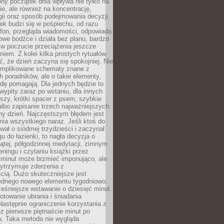
ny początek dnia wpływa nie tylko na
, ale również na koncentrację,
ii oraz sposób podejmowania decyzji.
ek budzi się w pośpiechu, od razu
efon, przegląda wiadomości, odpowiada
we bodźce i działa bez planu, bardzo
 w poczucie przeciążenia jeszcze
niem. Z kolei kilka prostych rytuałów
, że dzień zaczyna się spokojniej. Nie
omplikowane schematy znane z
h poradników, ale o takie elementy,
dę pomagają. Dla jednych będzie to
ypity zaraz po wstaniu, dla innych
iszy, krótki spacer z psem, szybkie
albo zapisanie trzech najważniejszych
ny dzień. Najczęstszym błędem jest
ia wszystkiego naraz. Jeśli ktoś do
awał o siódmej trzydzieści i zaczynał
gu do łazienki, to nagła decyzja o
ątej, półgodzinnej medytacji, zimnym
reningu i czytaniu książki przez
 minut może brzmieć imponująco, ale
ytrzymuje zderzenia z
cią. Dużo skuteczniejsze jest
jednego nowego elementu tygodniowo.
eśniejsze wstawanie o dziesięć minut.
towanie ubrania i śniadania
astępnie ograniczenie korzystania z
ez pierwsze piętnaście minut po
u. Taka metoda nie wygląda