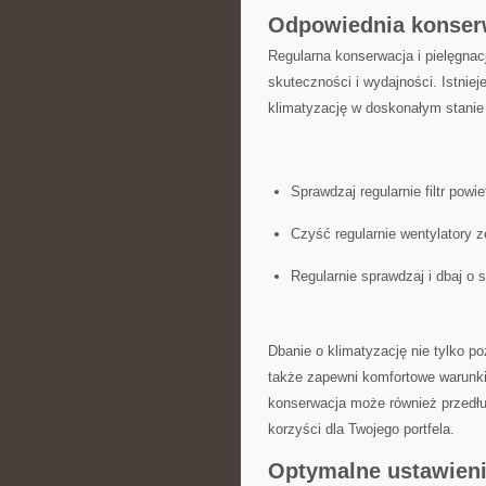
Odpowiednia konserwa
Regularna konserwacja i pielęgnacj
skuteczności i wydajności. Istniej
klimatyzację w doskonałym stanie p
Sprawdzaj regularnie filtr powie
Czyść regularnie ​wentylatory⁤ 
Regularnie sprawdzaj i dbaj ⁤o
Dbanie⁣ o klimatyzację nie tylko p
także zapewni komfortowe warunki
konserwacja‌ może⁤ również przedł
‍korzyści dla Twojego portfela.
Optymalne ⁣ustawieni