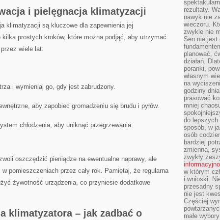
spektakularn
cja i pielęgnacja ⁣klimatyzacji
rezultaty. W
nawyk nie za
wieczoru. Kt
a klimatyzacji są⁤ kluczowe dla zapewnienia jej
zwykle nie m
e ‌kilka⁤ prostych kroków, które‍ można podjąć, aby utrzymać
Sen nie jest
fundamentem
rzez ⁤wiele lat:
planować, ć
działań. Dla
poranki, pow
własnym wie
na wyciszeni
trza ⁤i wymieniaj go, gdy ⁢jest zabrudzony.
godziny dnia
prasować ko
mniej chaos
zewnętrzne,‍ aby zapobiec gromadzeniu się brudu⁤ i pyłów.
spokojniejsz
do lepszych
 system chłodzenia, aby uniknąć ⁤przegrzewania.
sposób, w ja
osób codzie
bardziej po
zmienna, sy
zwykły zeszy
ozwoli oszczędzić pieniądze na ⁢ewentualne naprawy, ale ​
informacyjn
 w pomieszczeniach przez cały rok. Pamiętaj, że regularna
w którym czł
i wnioski. Ni
użyć ​żywotność urządzenia, co przyniesie ​dodatkowe
przesadny s
nie jest kwe
Częściej wyn
powtarzanych
a⁣ klimatyzatora – jak zadbać o
małe wybory 