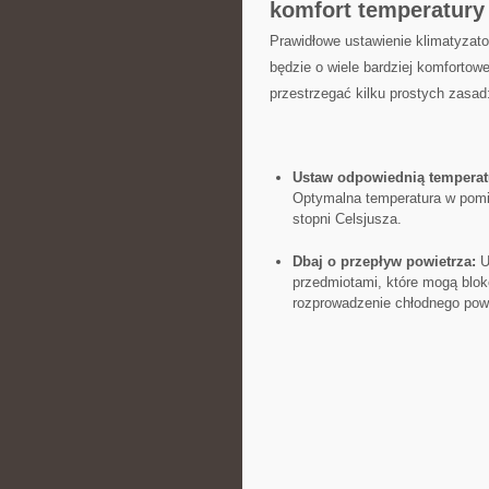
komfort temperatury
Prawidłowe ustawienie klimatyzat
będzie ⁢o wiele bardziej komforto
przestrzegać kilku‌ prostych zasad
Ustaw odpowiednią temperat
Optymalna temperatura​ w⁣ po
stopni Celsjusza.
Dbaj​ o⁢ przepływ powietrza:
Up
przedmiotami,‌ które mogą blo
rozprowadzenie⁣ chłodnego pow