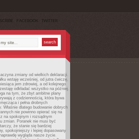
SCRIBE
FACEBOOK
TWITTER
aczyna zmiany od wielkich deklaracji.
łku wstaję wcześniej, od jutra ćwiczę,
esiąca jem zdrowiej, a od kolejnego
zestaję odkładać wszystko na później.
ga na tym, że zbyt ambitne plany
rywają z codziennością, która bywa
 męcząca i pełna drobnych
y. Właśnie dlatego budowanie dobrych
annych nie powinno opierać się na
ecz na spokojnym i rozsądnym
u zmian. Poranek nie musi być
tarczy, że stanie się bardziej
y, spokojniejszy i lepiej dopasowany
 naprawdę wygląda nasze życie.