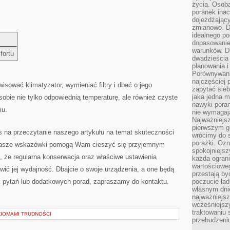
życia. Osob
poranek inac
dojeżdżający
zmianowo. Dl
idealnego po
dopasowanie
warunków. D
fortu
dwadzieścia 
planowania i
Porównywani
najczęściej p
rwisować klimatyzator, wymieniać filtry i dbać o jego
zapytać sieb
jaka jedna 
obie nie tylko odpowiednią temperaturę, ale również‌ czyste
nawyki poran
iu.
nie wymagają
Najważniejsz
pierwszym go
 na‌ przeczytanie⁢ naszego artykułu na temat skuteczności‍
wrócimy do s
porażki. Ozn
 nasze wskazówki pomogą Wam cieszyć się przyjemnym
spokojniejsz
, że regularna konserwacja oraz ‍właściwe ustawienia
każda ogran
wartościowe
ć jej wydajność. Dbajcie o ⁢swoje ‍urządzenia, a ⁢one będą
przestają by
k pytań lub dodatkowych‌ porad,​ zapraszamy do kontaktu.
poczucie ład
własnym dnie
najważniejsz
wcześniejsz
traktowaniu 
ZIOMAMI TRUDNOŚCI
przebudzeni