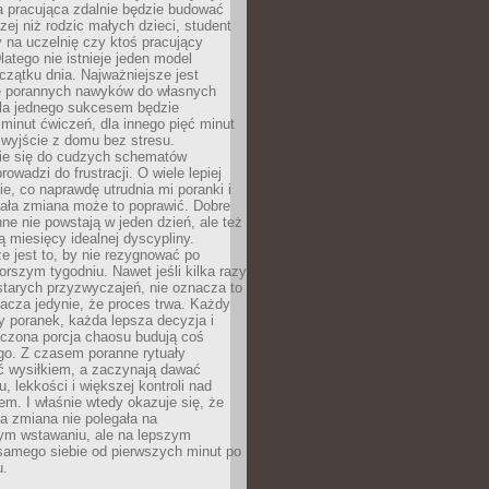
a pracująca zdalnie będzie budować
zej niż rodzic małych dzieci, student
 na uczelnię czy ktoś pracujący
atego nie istnieje jeden model
czątku dnia. Najważniejsze jest
 porannych nawyków do własnych
la jednego sukcesem będzie
minut ćwiczeń, dla innego pięć minut
 wyjście z domu bez stresu.
e się do cudzych schematów
rowadzi do frustracji. O wiele lepiej
ie, co naprawdę utrudnia mi poranki i
mała zmiana może to poprawić. Dobre
ne nie powstają w jeden dzień, ale też
 miesięcy idealnej dyscypliny.
e jest to, by nie rezygnować po
rszym tygodniu. Nawet jeśli kilka razy
tarych przyzwyczajeń, nie oznacza to
acza jedynie, że proces trwa. Każdy
y poranek, każda lepsza decyzja i
iczona porcja chaosu budują coś
go. Z czasem poranne rytuały
ć wysiłkiem, a zaczynają dawać
u, lekkości i większej kontroli nad
m. I właśnie wtedy okazuje się, że
a zmiana nie polegała na
ym wstawaniu, ale na lepszym
samego siebie od pierwszych minut po
u.