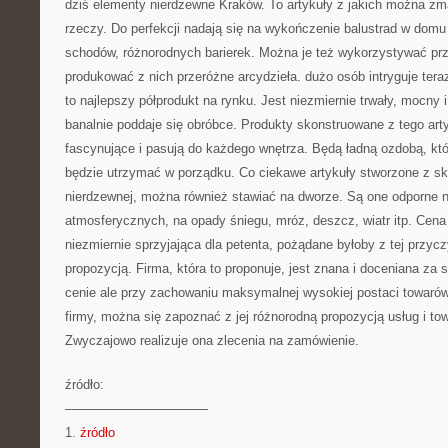
dziś elementy nierdzewne Kraków. To artykuły z jakich można z
rzeczy. Do perfekcji nadają się na wykończenie balustrad w domu
schodów, różnorodnych barierek. Można je też wykorzystywać pr
produkować z nich przeróżne arcydzieła. dużo osób intryguje tera
to najlepszy półprodukt na rynku. Jest niezmiernie trwały, mocny 
banalnie poddaje się obróbce. Produkty skonstruowane z tego art
fascynujące i pasują do każdego wnętrza. Będą ładną ozdobą, kt
będzie utrzymać w porządku. Co ciekawe artykuły stworzone z skł
nierdzewnej, można również stawiać na dworze. Są one odporne n
atmosferycznych, na opady śniegu, mróz, deszcz, wiatr itp. Cena
niezmiernie sprzyjająca dla petenta, pożądane byłoby z tej przycz
propozycją. Firma, która to proponuje, jest znana i doceniana za 
cenie ale przy zachowaniu maksymalnej wysokiej postaci towarów.
firmy, można się zapoznać z jej różnorodną propozycją usług i t
Zwyczajowo realizuje ona zlecenia na zamówienie.
źródło:
———————————
1.
źródło