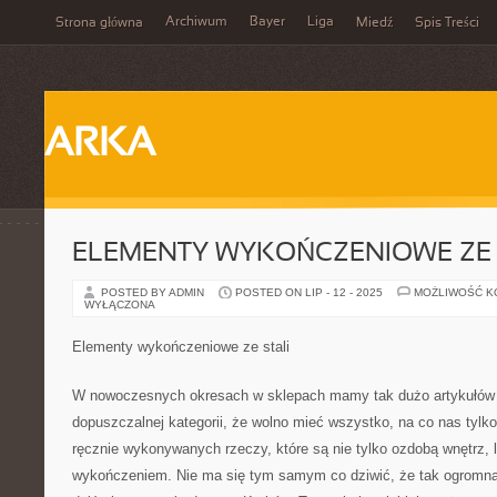
Archiwum
Bayer
Liga
Strona główna
Miedź
Spis Treści
ARKA
ELEMENTY WYKOŃCZENIOWE ZE 
POSTED BY ADMIN
POSTED ON LIP - 12 - 2025
MOŻLIWOŚĆ 
WYŁĄCZONA
Elementy wykończeniowe ze stali
W nowoczesnych okresach w sklepach mamy tak dużo artykułów 
dopuszczalnej kategorii, że wolno mieć wszystko, na co nas tylko
ręcznie wykonywanych rzeczy, które są nie tylko ozdobą wnętrz,
wykończeniem. Nie ma się tym samym co dziwić, że tak ogromną 