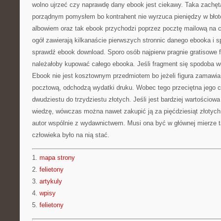
wolno ujrzeć czy naprawdę dany ebook jest ciekawy. Taka zachęta
porządnym pomysłem bo kontrahent nie wyrzuca pieniędzy w błoto.
albowiem oraz tak ebook przychodzi poprzez pocztę mailową na c
ogół zawierają kilkanaście pierwszych stronnic danego ebooka i spi
sprawdź ebook download. Sporo osób najpierw pragnie gratisowe
należałoby kupować całego ebooka. Jeśli fragment się spodoba w
Ebook nie jest kosztownym przedmiotem bo jeżeli figura zamawia
pocztową, odchodzą wydatki druku. Wobec tego przeciętna jego 
dwudziestu do trzydziestu złotych. Jeśli jest bardziej wartościo
wiedzę, wówczas można nawet zakupić ją za pięćdziesiąt złotych
autor wspólnie z wydawnictwem. Musi ona być w głównej mierze 
człowieka było na nią stać.
1.
mapa strony
2.
felietony
3.
artykuly
4.
wpisy
5.
felietony