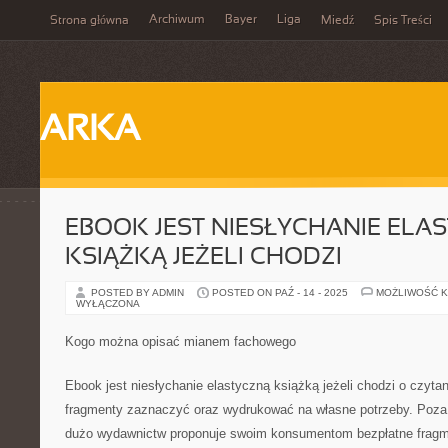
Archiwum
Bayer
Liga
Strona główna
Miedź
Spis Treści
ARKA
EBOOK JEST NIESŁYCHANIE ELA
KSIĄŻKĄ JEŻELI CHODZI
POSTED BY ADMIN
POSTED ON PAŹ - 14 - 2025
MOŻLIWOŚĆ 
WYŁĄCZONA
Kogo można opisać mianem fachowego
Ebook jest niesłychanie elastyczną książką jeżeli chodzi o czytan
fragmenty zaznaczyć oraz wydrukować na własne potrzeby. Poza
dużo wydawnictw proponuje swoim konsumentom bezpłatne fragm