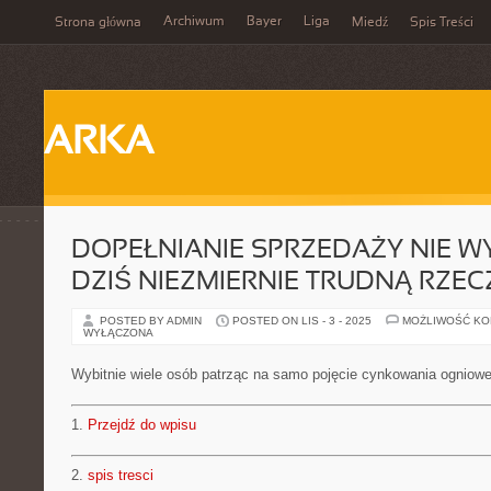
Archiwum
Bayer
Liga
Strona główna
Miedź
Spis Treści
ARKA
DOPEŁNIANIE SPRZEDAŻY NIE WY
DZIŚ NIEZMIERNIE TRUDNĄ RZEC
POSTED BY ADMIN
POSTED ON LIS - 3 - 2025
MOŻLIWOŚĆ K
WYŁĄCZONA
Wybitnie wiele osób patrząc na samo pojęcie cynkowania ogniow
1.
Przejdź do wpisu
2.
spis tresci