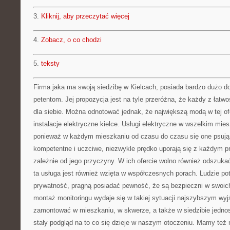
3.
Kliknij, aby przeczytać więcej
4.
Zobacz, o co chodzi
5.
teksty
Firma jaka ma swoją siedzibę w Kielcach, posiada bardzo dużo d
petentom. Jej propozycja jest na tyle przeróżna, że każdy z łatwo
dla siebie. Można odnotować jednak, że największą modą w tej ofe
instalacje elektryczne kielce. Usługi elektryczne w wszelkim mies
ponieważ w każdym mieszkaniu od czasu do czasu się one psują. U
kompetentne i uczciwe, niezwykle prędko uporają się z każdym 
zależnie od jego przyczyny. W ich ofercie wolno również odszukać
ta usługa jest również wzięta w współczesnych porach. Ludzie po
prywatność, pragną posiadać pewność, że są bezpieczni w swo
montaż monitoringu wydaje się w takiej sytuacji najszybszym wy
zamontować w mieszkaniu, w skwerze, a także w siedzibie jedn
stały podgląd na to co się dzieje w naszym otoczeniu. Mamy też