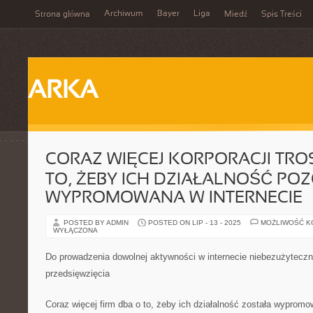
Archiwum
Bayer
Liga
Strona główna
Miedź
Spis Treści
ARKA
CORAZ WIĘCEJ KORPORACJI TRO
TO, ŻEBY ICH DZIAŁALNOŚĆ PO
WYPROMOWANA W INTERNECIE
POSTED BY ADMIN
POSTED ON LIP - 13 - 2025
MOŻLIWOŚĆ 
WYŁĄCZONA
Do prowadzenia dowolnej aktywności w internecie niebezużyteczn
przedsięwzięcia
Coraz więcej firm dba o to, żeby ich działalność została wypromo