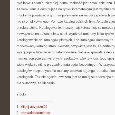
być łatwe zadanie, niemniej jednak realność jest absolutnie inna.
że konkurencja dominująca na rynku internetowym jest wybitnie w
mogliśmy powiadać o tym, że pojawianie się na początkowych w
nic skomplikowanego. Pomoże katalog polskich firm. Aktualnie j
przekształciło. Katalogowanie, inaczej najskuteczniejsza metoda
rozwiązanie na zaistnienie w sieci. wyróżnić możemy kilka typów
katalogowanie do katalogów płatnych, i do katalogów darmowych
moderowany katalog stron. Kwestią oczywistą jest to, że perfekcy
występuje w Internecie to katalogowanie płatne – sprawdź sklep z
nam osiągnięcie zamyślonych rezultatów. Efektywność tego sposo
wiele większe niż w przypadku katalogów bezpłatnych. W przypa
katalogów bezpłatnych nie musimy obawiać się tego, ze odszuka
katalogach. Tak nie będzie, owszem jest to mniej skuteczniejsze 
nie świadczy, że kiepskie.
źródło:
———————————
1.
kliknij aby przejść
2.
http://alohatouch.de