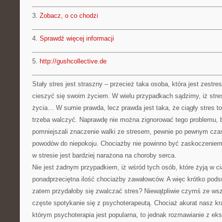
3.
Zobacz, o co chodzi
4.
Sprawdź więcej informacji
5.
http://gushcollective.de
Stały stres jest straszny – przecież taka osoba, która jest zest
cieszyć się swoim życiem. W wielu przypadkach sądzimy, iż stre
życia… W sumie prawda, lecz prawda jest taka, że ciągły stres 
trzeba walczyć. Naprawdę nie można zignorować tego problemu, b
pomniejszali znaczenie walki ze stresem, pewnie po pewnym cza
powodów do niepokoju. Chociażby nie powinno być zaskoczeniem,
w stresie jest bardziej narażona na choroby serca.
Nie jest żadnym przypadkiem, iż wśród tych osób, które żyją w ci
ponadprzeciętna ilość chociażby zawałowców. A więc krótko pods
zatem przydałoby się zwalczać stres? Niewątpliwie czymś ze ws
częste spotykanie się z psychoterapeutą. Chociaż akurat nasz kra
którym psychoterapia jest popularna, to jednak rozmawianie z eks