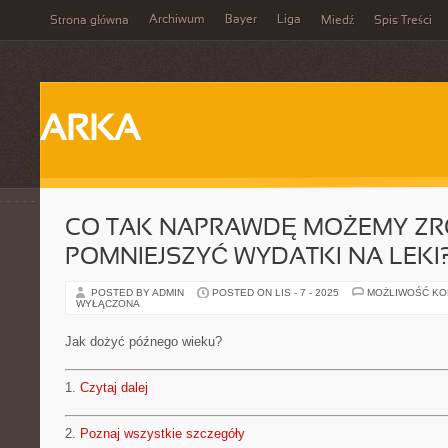
Archiwum
Bayer
Liga
Strona główna
Miedź
Spis Treści
ARKA
CO TAK NAPRAWDĘ MOŻEMY ZRO
POMNIEJSZYĆ WYDATKI NA LEKI
POSTED BY ADMIN
POSTED ON LIS - 7 - 2025
MOŻLIWOŚĆ K
WYŁĄCZONA
Jak dożyć późnego wieku?
1.
Czytaj dalej
2.
Poznaj wszystkie szczegóły