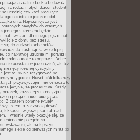
a pracująca zdalnie będzie budować
zej niż rodzic małych dzieci, student
 na uczelnię czy ktoś pracujący
atego nie istnieje jeden model
czątku dnia. Najważniejsze jest
 porannych nawyków do własnych
la jednego sukcesem będzie
minut ćwiczeń, dla innego pięć minut
 wyjście z domu bez stresu.
e się do cudzych schematów
rowadzi do frustracji. O wiele lepiej
ie, co naprawdę utrudnia mi poranki i
mała zmiana może to poprawić. Dobre
ne nie powstają w jeden dzień, ale też
 miesięcy idealnej dyscypliny.
e jest to, by nie rezygnować po
rszym tygodniu. Nawet jeśli kilka razy
tarych przyzwyczajeń, nie oznacza to
acza jedynie, że proces trwa. Każdy
y poranek, każda lepsza decyzja i
iczona porcja chaosu budują coś
go. Z czasem poranne rytuały
ć wysiłkiem, a zaczynają dawać
u, lekkości i większej kontroli nad
m. I właśnie wtedy okazuje się, że
a zmiana nie polegała na
ym wstawaniu, ale na lepszym
samego siebie od pierwszych minut po
u.