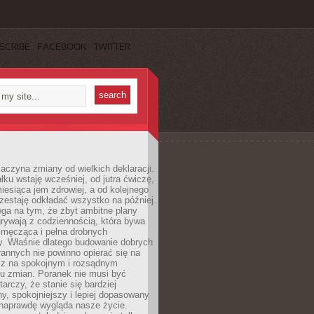
SCRIBE
FACEBOOK
TWITTER
aczyna zmiany od wielkich deklaracji.
łku wstaję wcześniej, od jutra ćwiczę,
esiąca jem zdrowiej, a od kolejnego
zestaję odkładać wszystko na później.
ga na tym, że zbyt ambitne plany
rywają z codziennością, która bywa
 męcząca i pełna drobnych
y. Właśnie dlatego budowanie dobrych
annych nie powinno opierać się na
ecz na spokojnym i rozsądnym
u zmian. Poranek nie musi być
tarczy, że stanie się bardziej
y, spokojniejszy i lepiej dopasowany
 naprawdę wygląda nasze życie.