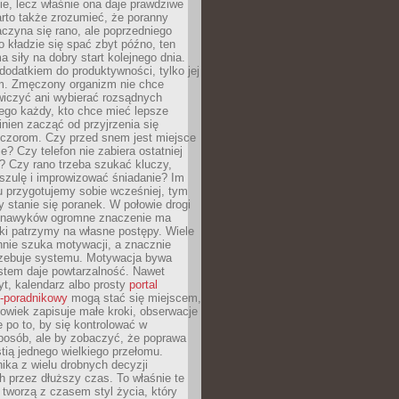
ie, lecz właśnie ona daje prawdziwe
arto także zrozumieć, że poranny
czyna się rano, ale poprzedniego
o kładzie się spać zbyt późno, ten
a siły na dobry start kolejnego dnia.
 dodatkiem do produktywności, tylko jej
. Zmęczony organizm nie chce
wiczyć ani wybierać rozsądnych
tego każdy, kto chce mieć lepsze
inien zacząć od przyjrzenia się
czorom. Czy przed snem jest miejsce
e? Czy telefon nie zabiera ostatniej
? Czy rano trzeba szukać kluczy,
szulę i improwizować śniadanie? Im
u przygotujemy sobie wcześniej, tym
y stanie się poranek. W połowie drogi
 nawyków ogromne znaczenie ma
ki patrzymy na własne postępy. Wiele
nnie szuka motywacji, a znacznie
trzebuje systemu. Motywacja bywa
stem daje powtarzalność. Nawet
t, kalendarz albo prosty
portal
o-poradnikowy
mogą stać się miejscem,
owiek zapisuje małe kroki, obserwacje
e po to, by się kontrolować w
posób, ale by zobaczyć, że poprawa
stią jednego wielkiego przełomu.
ika z wielu drobnych decyzji
 przez dłuższy czas. To właśnie te
tworzą z czasem styl życia, który