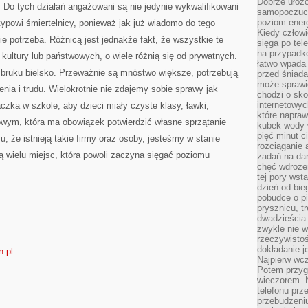
Dobrze ułożo
a. Do tych działań angażowani są nie jedynie wykwalifikowani
samopoczucie
poziom energ
typowi śmiertelnicy, ponieważ jak już wiadomo do tego
Kiedy człowi
e potrzeba. Różnicą jest jednakże fakt, że wszystkie te
sięga po tel
na przypadko
 kultury lub państwowych, o wiele różnią się od prywatnych.
łatwo wpada
bruku bielsko. Przeważnie są mnóstwo większe, potrzebują
przed śniada
może sprawić
nia i trudu. Wielokrotnie nie zdajemy sobie sprawy jak
chodzi o sk
internetowyc
czka w szkole, aby dzieci miały czyste klasy, ławki,
które napraw
owym, która ma obowiązek potwierdzić własne sprzątanie
kubek wody w
pięć minut c
u, że istnieją takie firmy oraz osoby, jesteśmy w stanie
rozciąganie 
ią wielu miejsc, która powoli zaczyna sięgać poziomu
zadań na da
chęć wdrożen
tej pory wst
dzień od bie
pobudce o pi
prysznicu, t
dwadzieścia
zwykle nie w
rzeczywistoś
dokładanie 
n.pl
Najpierw wcz
Potem przygo
wieczorem. N
telefonu prz
przebudzeni