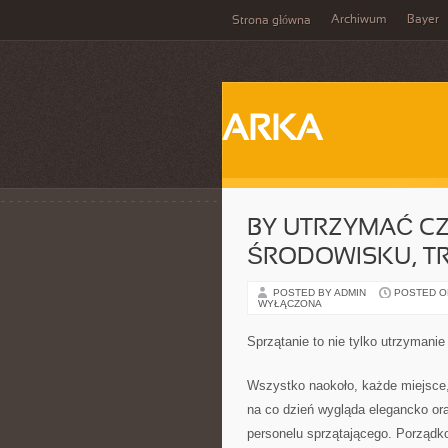
Archiwum
Bayer
Strona główna
ARKA
BY UTRZYMAĆ C
ŚRODOWISKU, T
POSTED BY ADMIN
POSTED ON
WYŁĄCZONA
Sprzątanie to nie tylko utrzyman
Wszystko naokoło, każde miejsce, 
na co dzień wygląda elegancko ora
personelu sprzątającego. Porządko