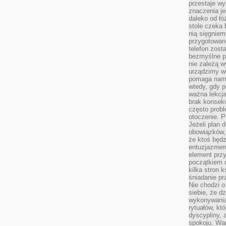
przestaje wy
znaczenia je
daleko od łó
stole czeka 
nią sięgniem
przygotowane
telefon zost
bezmyślne pr
nie zależą wy
urządzimy w
pomaga nam 
wtedy, gdy p
ważna lekcja
brak konsek
często prob
otoczenie. P
Jeżeli plan d
obowiązków, 
że ktoś będz
entuzjazmem
element przy
początkiem d
kilka stron 
śniadanie pr
Nie chodzi o
siebie, że d
wykonywania
rytuałów, kt
dyscypliny, 
spokoju. War