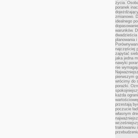
życia. Osob
poranek inac
dojeżdżający
zmianowo. Dl
idealnego po
dopasowanie
warunków. D
dwadzieścia 
planowania i
Porównywani
najczęściej p
zapytać sieb
jaka jedna 
nawyki poran
nie wymagają
Najważniejsz
pierwszym go
wrócimy do s
porażki. Ozn
spokojniejsz
każda ogran
wartościowe
przestają by
poczucie ład
własnym dnie
najważniejsz
wcześniejsz
traktowaniu 
przebudzeni