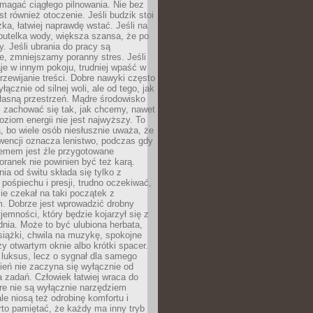
magać ciągłego pilnowania. Nie bez
st również otoczenie. Jeśli budzik stoi
żka, łatwiej naprawdę wstać. Jeśli na
butelka wody, większa szansa, że po
y. Jeśli ubrania do pracy są
, zmniejszamy poranny stres. Jeśli
aje w innym pokoju, trudniej wpaść w
zewijanie treści. Dobre nawyki często
łącznie od silnej woli, ale od tego, jak
łasną przestrzeń. Mądre środowisko
zachować się tak, jak chcemy, nawet
oziom energii nie jest najwyższy. To
, bo wiele osób niesłusznie uważa, że
wencji oznacza lenistwo, podczas gdy
lemem jest źle przygotowane
oranek nie powinien być też karą.
nia od świtu składa się tylko z
pośpiechu i presji, trudno oczekiwać,
ie czekał na taki początek z
. Dobrze jest wprowadzić drobny
jemności, który będzie kojarzył się z
nia. Może to być ulubiona herbata,
książki, chwila na muzykę, spokojne
zy otwartym oknie albo krótki spacer.
 luksus, lecz o sygnał dla samego
zień nie zaczyna się wyłącznie od
 zadań. Człowiek łatwiej wraca do
óre nie są wyłącznie narzędziem
ale niosą też odrobinę komfortu i
to pamiętać, że każdy ma inny tryb