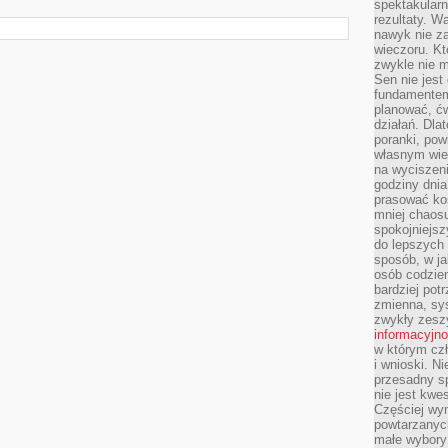
spektakularn
rezultaty. W
nawyk nie za
wieczoru. Kt
zwykle nie m
Sen nie jest
fundamentem
planować, ć
działań. Dla
poranki, pow
własnym wie
na wyciszeni
godziny dnia
prasować ko
mniej chaos
spokojniejsz
do lepszych
sposób, w ja
osób codzie
bardziej po
zmienna, sy
zwykły zeszy
informacyjn
w którym czł
i wnioski. Ni
przesadny s
nie jest kwe
Częściej wyn
powtarzanych
małe wybory 