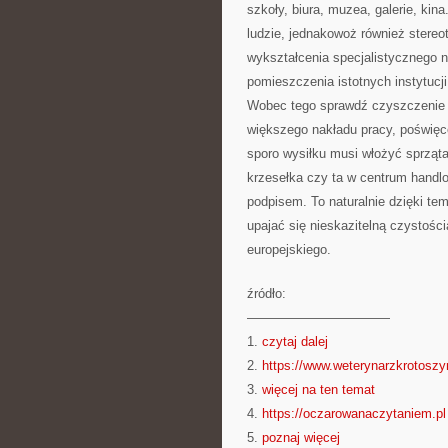
szkoły, biura, muzea, galerie, kin
ludzie, jednakowoż również stereo
wykształcenia specjalistycznego ni
pomieszczenia istotnych instytucji
Wobec tego sprawdź czyszczenie 
większego nakładu pracy, poświęce
sporo wysiłku musi włożyć sprząta
krzesełka czy ta w centrum handl
podpisem. To naturalnie dzięki tem
upajać się nieskazitelną czystośc
europejskiego.
źródło:
———————————
1.
czytaj dalej
2.
https://www.weterynarzkrotoszy
3.
więcej na ten temat
4.
https://oczarowanaczytaniem.pl
5.
poznaj więcej