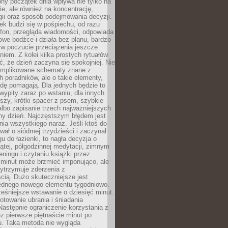
ny początek dnia wpływa nie tylko na
, ale również na koncentrację,
ii oraz sposób podejmowania decyzji.
ek budzi się w pośpiechu, od razu
efon, przegląda wiadomości, odpowiada
we bodźce i działa bez planu, bardzo
 w poczucie przeciążenia jeszcze
niem. Z kolei kilka prostych rytuałów
, że dzień zaczyna się spokojniej. Nie
omplikowane schematy znane z
h poradników, ale o takie elementy,
dę pomagają. Dla jednych będzie to
ypity zaraz po wstaniu, dla innych
iszy, krótki spacer z psem, szybkie
albo zapisanie trzech najważniejszych
ny dzień. Najczęstszym błędem jest
ia wszystkiego naraz. Jeśli ktoś do
awał o siódmej trzydzieści i zaczynał
gu do łazienki, to nagła decyzja o
ątej, półgodzinnej medytacji, zimnym
reningu i czytaniu książki przez
 minut może brzmieć imponująco, ale
ytrzymuje zderzenia z
cią. Dużo skuteczniejsze jest
jednego nowego elementu tygodniowo.
eśniejsze wstawanie o dziesięć minut.
towanie ubrania i śniadania
astępnie ograniczenie korzystania z
ez pierwsze piętnaście minut po
u. Taka metoda nie wygląda