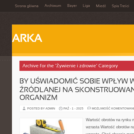
Archiwum
Bayer
Liga
Strona główna
Miedź
Spis Treści
ARKA
Archive for the ‘Żywienie i zdrowie’ Category
BY UŚWIADOMIĆ SOBIE WPŁYW
ŹRÓDLANEJ NA SKONSTRUOWAN
ORGANIZM
POSTED BY ADMIN
PAŹ - 1 - 2025
MOŻLIWOŚĆ KOMENTOWAN
Wartość obrotów na rynku 
wzrasta Wartość obrotów na