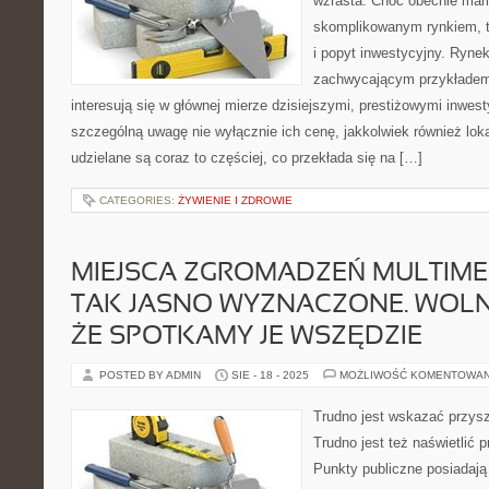
wzrasta. Choć obecnie mam
skomplikowanym rynkiem, t
i popyt inwestycyjny. Ryne
zachwycającym przykładem
interesują się w głównej mierze dzisiejszymi, prestiżowymi inwest
szczególną uwagę nie wyłącznie ich cenę, jakkolwiek również loka
udzielane są coraz to częściej, co przekłada się na […]
CATEGORIES:
ŻYWIENIE I ZDROWIE
MIEJSCA ZGROMADZEŃ MULTIME
TAK JASNO WYZNACZONE. WOLN
ŻE SPOTKAMY JE WSZĘDZIE
POSTED BY ADMIN
SIE - 18 - 2025
MOŻLIWOŚĆ KOMENTOWA
Trudno jest wskazać przys
Trudno jest też naświetlić 
Punkty publiczne posiadają