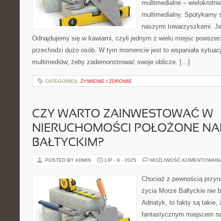
multimedialne – wielokrotni
multimedialny. Spotykamy 
naszymi towarzyszkami. Jes
Odnajdujemy się w kawiarni, czyli jednym z wielu miejsc powszec
przechodzi dużo osób. W tym momencie jest to wspaniała sytuac
multimediów, żeby zademonstrować swoje oblicze. […]
CATEGORIES:
ŻYWIENIE I ZDROWIE
CZY WARTO ZAINWESTOWAĆ W
NIERUCHOMOŚCI POŁOŻONE N
BAŁTYCKIM?
POSTED BY ADMIN
LIP - 9 - 2025
MOŻLIWOŚĆ KOMENTOWAN
Chociaż z pewnością przyn
życia Morze Bałtyckie nie b
Adriatyk, to fakty są takie, 
fantastycznym miejscem na