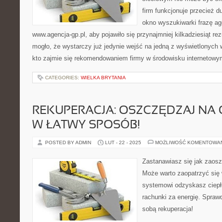
firm funkcjonuje przecież 
okno wyszukiwarki frazę ag
www.agencja-gp.pl, aby pojawiło się przynajmniej kilkadziesiąt r
mogło, że wystarczy już jedynie wejść na jedną z wyświetlonych 
kto zajmie się rekomendowaniem firmy w środowisku internetowym
CATEGORIES:
WIELKA BRYTANIA
REKUPERACJA: OSZCZĘDZAJ NA
W ŁATWY SPOSÓB!
POSTED BY ADMIN
LUT - 22 - 2025
MOŻLIWOŚĆ KOMENTOWA
Zastanawiasz się jak zaos
Może warto zaopatrzyć się 
systemowi odzyskasz ciepł
rachunki za energię. Sprawd
sobą rekuperacja!