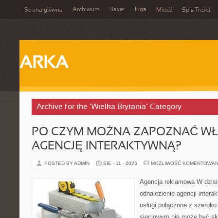
Archiwum
Bayer
Liga
Strona główna
Miedź
Spis Treści
ARKA
Archive for the ‘Wielka Brytania’ Category
PO CZYM MOŻNA ZAPOZNAĆ W
AGENCJĘ INTERAKTYWNĄ?
POSTED BY ADMIN
SIE - 11 - 2025
MOŻLIWOŚĆ KOMENTOWAN
Agencja reklamowa W dzis
odnalezienie agencji intera
usługi połączone z szeroko
sieciowym nie może być sk