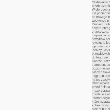
traktowaniu 
przebudzeni
Wiele osób z
Od poniedzia
od nowego mi
weekendu pr
Problem pole
często przeg
chaotyczna,
rozpraszacz
nawyków por
rewolucji, l
wprowadzani
idealny. Wys
przewidywaln
do tego, jak
Dobrze ułożo
samopoczucie
poziom energ
Kiedy człowi
sięga po tel
na przypadko
łatwo wpada
przed śniada
może sprawić
chodzi o sk
internetowyc
które napraw
kubek wody w
pięć minut c