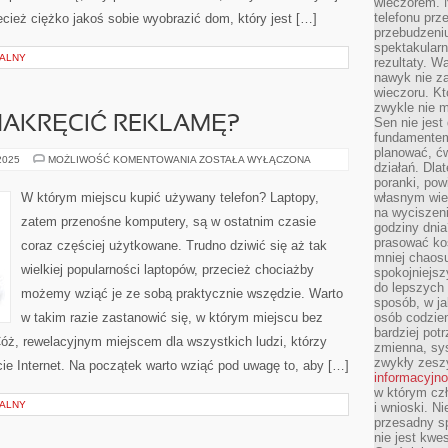
wieczorem. N
telefonu prz
ecież ciężko jakoś sobie wyobrazić dom, który jest […]
przebudzeni
spektakularn
NALNY
rezultaty. W
nawyk nie za
wieczoru. Kt
zwykle nie m
NAKRĘCIĆ REKLAMĘ?
Sen nie jest
fundamentem
planować, ć
W
 2025
MOŻLIWOŚĆ KOMENTOWANIA
ZOSTAŁA WYŁĄCZONA
działań. Dla
JAKI
SPOSÓB
poranki, pow
NAKRĘCIĆ
W którym miejscu kupić używany telefon? Laptopy,
własnym wie
REKLAMĘ?
na wyciszeni
zatem przenośne komputery, są w ostatnim czasie
godziny dnia
prasować ko
coraz częściej użytkowane. Trudno dziwić się aż tak
mniej chaos
wielkiej popularności laptopów, przecież chociażby
spokojniejsz
do lepszych
możemy wziąć je ze sobą praktycznie wszędzie. Warto
sposób, w ja
w takim razie zastanowić się, w którym miejscu bez
osób codzie
bardziej po
óż, rewelacyjnym miejscem dla wszystkich ludzi, którzy
zmienna, sy
zwykły zeszy
ie Internet. Na początek warto wziąć pod uwagę to, aby […]
informacyjn
w którym czł
NALNY
i wnioski. Ni
przesadny s
nie jest kwe