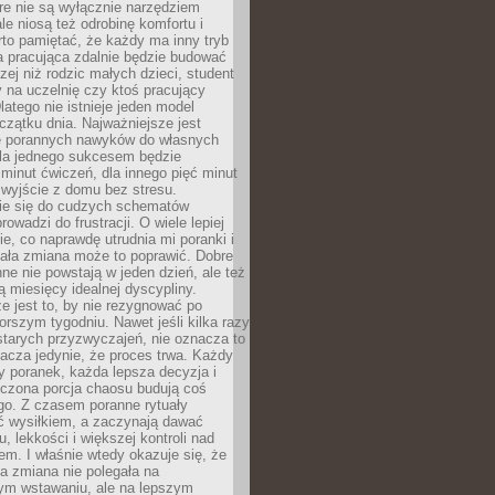
óre nie są wyłącznie narzędziem
ale niosą też odrobinę komfortu i
to pamiętać, że każdy ma inny tryb
a pracująca zdalnie będzie budować
zej niż rodzic małych dzieci, student
 na uczelnię czy ktoś pracujący
atego nie istnieje jeden model
czątku dnia. Najważniejsze jest
 porannych nawyków do własnych
la jednego sukcesem będzie
minut ćwiczeń, dla innego pięć minut
 wyjście z domu bez stresu.
e się do cudzych schematów
rowadzi do frustracji. O wiele lepiej
ie, co naprawdę utrudnia mi poranki i
mała zmiana może to poprawić. Dobre
ne nie powstają w jeden dzień, ale też
 miesięcy idealnej dyscypliny.
e jest to, by nie rezygnować po
rszym tygodniu. Nawet jeśli kilka razy
tarych przyzwyczajeń, nie oznacza to
acza jedynie, że proces trwa. Każdy
y poranek, każda lepsza decyzja i
iczona porcja chaosu budują coś
go. Z czasem poranne rytuały
ć wysiłkiem, a zaczynają dawać
u, lekkości i większej kontroli nad
m. I właśnie wtedy okazuje się, że
a zmiana nie polegała na
ym wstawaniu, ale na lepszym