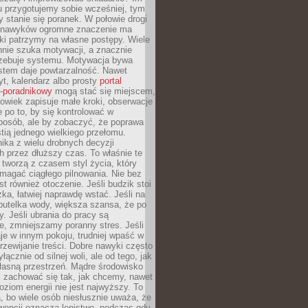
u przygotujemy sobie wcześniej, tym
y stanie się poranek. W połowie drogi
 nawyków ogromne znaczenie ma
ki patrzymy na własne postępy. Wiele
nnie szuka motywacji, a znacznie
trzebuje systemu. Motywacja bywa
stem daje powtarzalność. Nawet
t, kalendarz albo prosty
portal
o-poradnikowy
mogą stać się miejscem,
owiek zapisuje małe kroki, obserwacje
e po to, by się kontrolować w
posób, ale by zobaczyć, że poprawa
stią jednego wielkiego przełomu.
ika z wielu drobnych decyzji
 przez dłuższy czas. To właśnie te
tworzą z czasem styl życia, który
magać ciągłego pilnowania. Nie bez
st również otoczenie. Jeśli budzik stoi
żka, łatwiej naprawdę wstać. Jeśli na
butelka wody, większa szansa, że po
y. Jeśli ubrania do pracy są
, zmniejszamy poranny stres. Jeśli
aje w innym pokoju, trudniej wpaść w
zewijanie treści. Dobre nawyki często
łącznie od silnej woli, ale od tego, jak
łasną przestrzeń. Mądre środowisko
zachować się tak, jak chcemy, nawet
oziom energii nie jest najwyższy. To
, bo wiele osób niesłusznie uważa, że
wencji oznacza lenistwo, podczas gdy