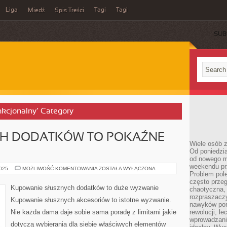
Liga
Tagi
Tagi
Miedź
Spis Treści
SUB
unkcjonalny’ Category
CH DODATKÓW TO POKAŹNE
Wiele osób z
Od poniedzia
od nowego mi
weekendu pr
ZAKUPY
2025
MOŻLIWOŚĆ KOMENTOWANIA
ZOSTAŁA WYŁĄCZONA
Problem pole
DOBRYCH
DODATKÓW
często przeg
TO
Kupowanie słusznych dodatków to duże wyzwanie
chaotyczna,
POKAŹNE
WYZWANIE
rozpraszacz
Kupowanie słusznych akcesoriów to istotne wyzwanie.
nawyków por
Nie każda dama daje sobie sama poradę z limitami jakie
rewolucji, l
wprowadzani
dotyczą wybierania dla siebie właściwych elementów