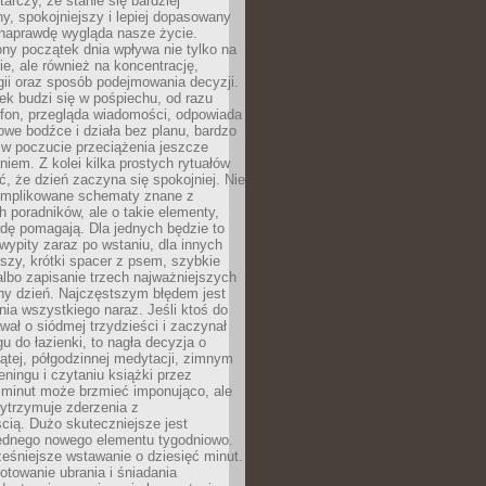
tarczy, że stanie się bardziej
y, spokojniejszy i lepiej dopasowany
 naprawdę wygląda nasze życie.
ny początek dnia wpływa nie tylko na
, ale również na koncentrację,
ii oraz sposób podejmowania decyzji.
ek budzi się w pośpiechu, od razu
efon, przegląda wiadomości, odpowiada
we bodźce i działa bez planu, bardzo
 w poczucie przeciążenia jeszcze
niem. Z kolei kilka prostych rytuałów
, że dzień zaczyna się spokojniej. Nie
omplikowane schematy znane z
h poradników, ale o takie elementy,
dę pomagają. Dla jednych będzie to
ypity zaraz po wstaniu, dla innych
iszy, krótki spacer z psem, szybkie
albo zapisanie trzech najważniejszych
ny dzień. Najczęstszym błędem jest
ia wszystkiego naraz. Jeśli ktoś do
awał o siódmej trzydzieści i zaczynał
gu do łazienki, to nagła decyzja o
ątej, półgodzinnej medytacji, zimnym
reningu i czytaniu książki przez
 minut może brzmieć imponująco, ale
ytrzymuje zderzenia z
cią. Dużo skuteczniejsze jest
jednego nowego elementu tygodniowo.
eśniejsze wstawanie o dziesięć minut.
towanie ubrania i śniadania