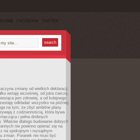
SCRIBE
FACEBOOK
TWITTER
aczyna zmiany od wielkich deklaracji.
łku wstaję wcześniej, od jutra ćwiczę,
esiąca jem zdrowiej, a od kolejnego
zestaję odkładać wszystko na później.
ga na tym, że zbyt ambitne plany
rywają z codziennością, która bywa
 męcząca i pełna drobnych
y. Właśnie dlatego budowanie dobrych
annych nie powinno opierać się na
ecz na spokojnym i rozsądnym
u zmian. Poranek nie musi być