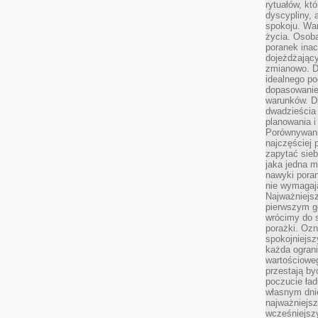
rytuałów, kt
dyscypliny, 
spokoju. War
życia. Osob
poranek inac
dojeżdżający
zmianowo. Dl
idealnego po
dopasowanie
warunków. D
dwadzieścia 
planowania i
Porównywani
najczęściej p
zapytać sieb
jaka jedna 
nawyki poran
nie wymagają
Najważniejsz
pierwszym go
wrócimy do s
porażki. Ozn
spokojniejsz
każda ogran
wartościowe
przestają by
poczucie ład
własnym dnie
najważniejsz
wcześniejsz