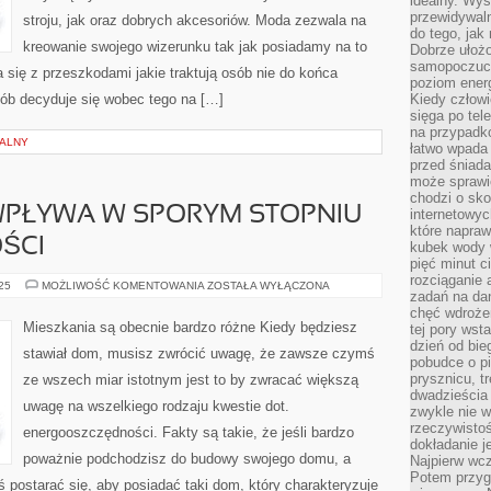
idealny. Wys
przewidywaln
stroju, jak oraz dobrych akcesoriów. Moda zezwala na
do tego, jak
kreowanie swojego wizerunku tak jak posiadamy na to
Dobrze ułożo
samopoczucie
a się z przeszkodami jakie traktują osób nie do końca
poziom energ
ób decyduje się wobec tego na […]
Kiedy człowi
sięga po tel
na przypadko
NALNY
łatwo wpada
przed śniada
może sprawić
chodzi o sk
WPŁYWA W SPORYM STOPNIU
internetowyc
które napraw
ŚCI
kubek wody w
pięć minut c
rozciąganie 
ARCHITEKTURA
025
MOŻLIWOŚĆ KOMENTOWANIA
ZOSTAŁA WYŁĄCZONA
zadań na da
WPŁYWA
W
chęć wdrożen
SPORYM
Mieszkania są obecnie bardzo różne Kiedy będziesz
tej pory wst
STOPNIU
dzień od bie
NA
stawiał dom, musisz zwrócić uwagę, że zawsze czymś
NIERUCHOMOŚCI
pobudce o pi
prysznicu, t
ze wszech miar istotnym jest to by zwracać większą
dwadzieścia
uwagę na wszelkiego rodzaju kwestie dot.
zwykle nie w
rzeczywistoś
energooszczędności. Fakty są takie, że jeśli bardzo
dokładanie 
poważnie podchodzisz do budowy swojego domu, a
Najpierw wcz
Potem przygo
ś postarać się, aby posiadać taki dom, który charakteryzuje