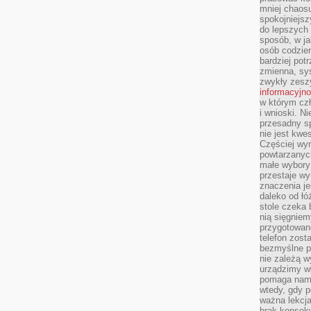
mniej chaos
spokojniejsz
do lepszych
sposób, w ja
osób codzie
bardziej po
zmienna, sy
zwykły zeszy
informacyjn
w którym czł
i wnioski. Ni
przesadny s
nie jest kwe
Częściej wyn
powtarzanych
małe wybory 
przestaje wy
znaczenia je
daleko od łó
stole czeka 
nią sięgniem
przygotowane
telefon zost
bezmyślne pr
nie zależą wy
urządzimy w
pomaga nam 
wtedy, gdy p
ważna lekcja
brak konsek