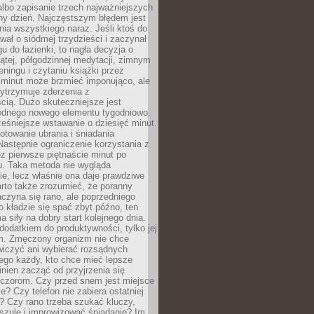
albo zapisanie trzech najważniejszych
ny dzień. Najczęstszym błędem jest
ia wszystkiego naraz. Jeśli ktoś do
awał o siódmej trzydzieści i zaczynał
gu do łazienki, to nagła decyzja o
ątej, półgodzinnej medytacji, zimnym
reningu i czytaniu książki przez
 minut może brzmieć imponująco, ale
ytrzymuje zderzenia z
cią. Dużo skuteczniejsze jest
jednego nowego elementu tygodniowo.
eśniejsze wstawanie o dziesięć minut.
towanie ubrania i śniadania
astępnie ograniczenie korzystania z
ez pierwsze piętnaście minut po
u. Taka metoda nie wygląda
ie, lecz właśnie ona daje prawdziwe
arto także zrozumieć, że poranny
czyna się rano, ale poprzedniego
o kładzie się spać zbyt późno, ten
a siły na dobry start kolejnego dnia.
 dodatkiem do produktywności, tylko jej
. Zmęczony organizm nie chce
wiczyć ani wybierać rozsądnych
tego każdy, kto chce mieć lepsze
inien zacząć od przyjrzenia się
czorom. Czy przed snem jest miejsce
e? Czy telefon nie zabiera ostatniej
? Czy rano trzeba szukać kluczy,
szulę i improwizować śniadanie? Im