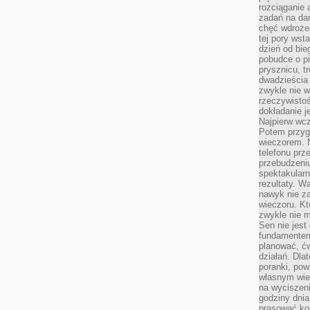
rozciąganie 
zadań na da
chęć wdrożen
tej pory wst
dzień od bie
pobudce o pi
prysznicu, t
dwadzieścia
zwykle nie w
rzeczywistoś
dokładanie 
Najpierw wcz
Potem przygo
wieczorem. N
telefonu prz
przebudzeni
spektakularn
rezultaty. W
nawyk nie za
wieczoru. Kt
zwykle nie m
Sen nie jest
fundamentem
planować, ć
działań. Dla
poranki, pow
własnym wie
na wyciszeni
godziny dnia
prasować ko