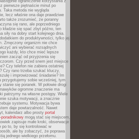
astępnie ograniczenie korzystania z
ez pierwsze piętnaście minut po
u. Taka metoda nie wygląda
ie, lecz właśnie ona daje prawdziwe
arto także zrozumieć, że poranny
czyna się rano, ale poprzedniego
o kładzie się spać zbyt późno, ten
a siły na dobry start kolejnego dnia.
 dodatkiem do produktywności, tylko jej
. Zmęczony organizm nie chce
wiczyć ani wybierać rozsądnych
tego każdy, kto chce mieć lepsze
inien zacząć od przyjrzenia się
czorom. Czy przed snem jest miejsce
e? Czy telefon nie zabiera ostatniej
? Czy rano trzeba szukać kluczy,
szulę i improwizować śniadanie? Im
u przygotujemy sobie wcześniej, tym
y stanie się poranek. W połowie drogi
 nawyków ogromne znaczenie ma
ki patrzymy na własne postępy. Wiele
nnie szuka motywacji, a znacznie
trzebuje systemu. Motywacja bywa
stem daje powtarzalność. Nawet
t, kalendarz albo prosty
portal
o-poradnikowy
mogą stać się miejscem,
owiek zapisuje małe kroki, obserwacje
e po to, by się kontrolować w
posób, ale by zobaczyć, że poprawa
stią jednego wielkiego przełomu.