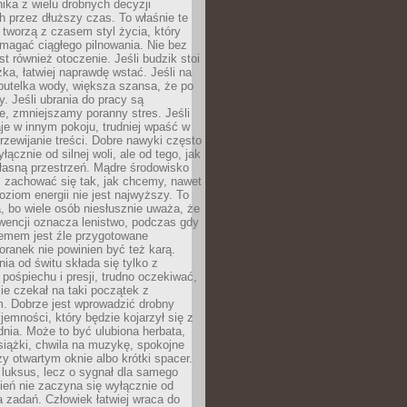
ika z wielu drobnych decyzji
 przez dłuższy czas. To właśnie te
tworzą z czasem styl życia, który
magać ciągłego pilnowania. Nie bez
st również otoczenie. Jeśli budzik stoi
żka, łatwiej naprawdę wstać. Jeśli na
butelka wody, większa szansa, że po
y. Jeśli ubrania do pracy są
, zmniejszamy poranny stres. Jeśli
aje w innym pokoju, trudniej wpaść w
zewijanie treści. Dobre nawyki często
łącznie od silnej woli, ale od tego, jak
łasną przestrzeń. Mądre środowisko
zachować się tak, jak chcemy, nawet
oziom energii nie jest najwyższy. To
, bo wiele osób niesłusznie uważa, że
wencji oznacza lenistwo, podczas gdy
lemem jest źle przygotowane
oranek nie powinien być też karą.
nia od świtu składa się tylko z
pośpiechu i presji, trudno oczekiwać,
ie czekał na taki początek z
. Dobrze jest wprowadzić drobny
jemności, który będzie kojarzył się z
nia. Może to być ulubiona herbata,
książki, chwila na muzykę, spokojne
zy otwartym oknie albo krótki spacer.
 luksus, lecz o sygnał dla samego
zień nie zaczyna się wyłącznie od
 zadań. Człowiek łatwiej wraca do