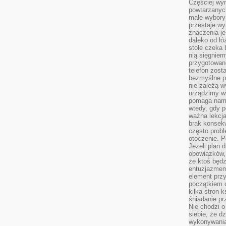
Częściej wyn
powtarzanych
małe wybory 
przestaje wy
znaczenia je
daleko od łó
stole czeka 
nią sięgniem
przygotowane
telefon zost
bezmyślne pr
nie zależą wy
urządzimy w
pomaga nam 
wtedy, gdy p
ważna lekcja
brak konsek
często prob
otoczenie. P
Jeżeli plan d
obowiązków, 
że ktoś będz
entuzjazmem
element przy
początkiem d
kilka stron 
śniadanie pr
Nie chodzi o
siebie, że d
wykonywania