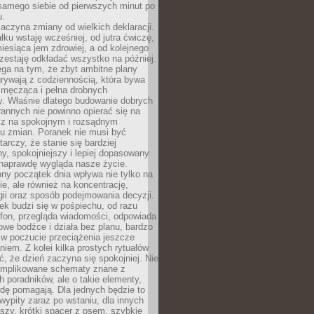
samego siebie od pierwszych minut po
u.
aczyna zmiany od wielkich deklaracji.
łku wstaję wcześniej, od jutra ćwiczę,
esiąca jem zdrowiej, a od kolejnego
zestaję odkładać wszystko na później.
ga na tym, że zbyt ambitne plany
rywają z codziennością, która bywa
 męcząca i pełna drobnych
y. Właśnie dlatego budowanie dobrych
annych nie powinno opierać się na
ecz na spokojnym i rozsądnym
u zmian. Poranek nie musi być
tarczy, że stanie się bardziej
y, spokojniejszy i lepiej dopasowany
 naprawdę wygląda nasze życie.
ny początek dnia wpływa nie tylko na
, ale również na koncentrację,
ii oraz sposób podejmowania decyzji.
ek budzi się w pośpiechu, od razu
efon, przegląda wiadomości, odpowiada
we bodźce i działa bez planu, bardzo
 w poczucie przeciążenia jeszcze
niem. Z kolei kilka prostych rytuałów
, że dzień zaczyna się spokojniej. Nie
omplikowane schematy znane z
h poradników, ale o takie elementy,
dę pomagają. Dla jednych będzie to
ypity zaraz po wstaniu, dla innych
iszy, krótki spacer z psem, szybkie