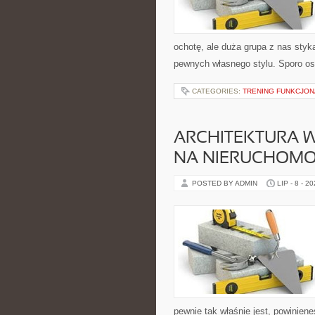
ochotę, ale duża grupa z nas styk
pewnych własnego stylu. Sporo os
CATEGORIES:
TRENING FUNKCJO
ARCHITEKTURA 
NA NIERUCHOMO
POSTED BY ADMIN
LIP - 8 - 2
pewnie tak właśnie jest, powiniene