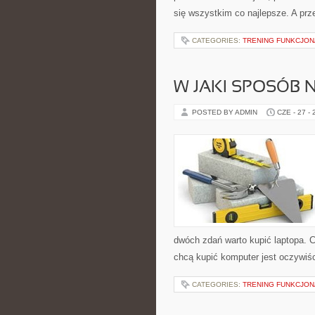
się wszystkim co najlepsze. A prz
CATEGORIES:
TRENING FUNKCJO
W JAKI SPOSÓB 
POSTED BY ADMIN
CZE - 27 -
dwóch zdań warto kupić laptopa. C
chcą kupić komputer jest oczywiśc
CATEGORIES:
TRENING FUNKCJO