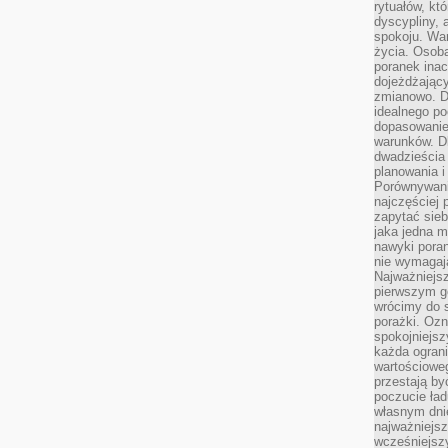
rytuałów, kt
dyscypliny, 
spokoju. War
życia. Osob
poranek inac
dojeżdżający
zmianowo. Dl
idealnego po
dopasowanie
warunków. D
dwadzieścia 
planowania i
Porównywani
najczęściej p
zapytać sieb
jaka jedna 
nawyki poran
nie wymagają
Najważniejsz
pierwszym go
wrócimy do s
porażki. Ozn
spokojniejsz
każda ogran
wartościowe
przestają by
poczucie ład
własnym dnie
najważniejsz
wcześniejsz