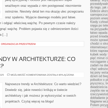
idealny. Wys
ELEMENTÓW
CO
przewidywaln
wrażliwym oraz wypada z nim postępować niezmiernie
KOMPUTER
do tego, jak
STACJONARNY
Dobrze ułożo
ostrożnie. Niestety detal ten ma okazję ulec przegrzaniu
samopoczucie
oraz spaleniu. Wyjęcie dawnego modelu jest łatwe.
poziom energ
Kiedy człowi
or i odgiąć właściwą wajchę. Po pewnym czasie należy
sięga po tel
gnąć wajchę. Problem pojawia się z odmierzeniem ilości
na przypadko
łatwo wpada
na […]
przed śniada
może sprawić
chodzi o sk
 ORGANIZACJA PRZESTRZENI
internetowyc
które napraw
kubek wody w
pięć minut c
DY W ARCHITEKTURZE: CO
rozciąganie 
zadań na da
Ć?
chęć wdrożen
tej pory wst
NAJNOWSZE
2025
MOŻLIWOŚĆ KOMENTOWANIA
ZOSTAŁA WYŁĄCZONA
dzień od bie
TRENDY
pobudce o pi
W
ARCHITEKTURZE:
prysznicu, t
Najnowsze trendy w Architekturze: Co warto wiedzieć?
CO
dwadzieścia
WARTO
Dowiedz się, jakie nowości królują w świecie
zwykle nie w
WIEDZIEĆ?
rzeczywistoś
architektury i jak możesz je wykorzystać w swoich
dokładanie 
projektach. Czytaj więcej na blogu!
Najpierw wcz
Potem przygo