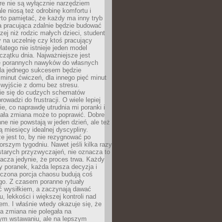
óre nie są wyłącznie narzędziem
ale niosą też odrobinę komfortu i
to pamiętać, że każdy ma inny tryb
a pracująca zdalnie będzie budować
zej niż rodzic małych dzieci, student
 na uczelnię czy ktoś pracujący
atego nie istnieje jeden model
czątku dnia. Najważniejsze jest
 porannych nawyków do własnych
la jednego sukcesem będzie
minut ćwiczeń, dla innego pięć minut
 wyjście z domu bez stresu.
e się do cudzych schematów
rowadzi do frustracji. O wiele lepiej
ie, co naprawdę utrudnia mi poranki i
mała zmiana może to poprawić. Dobre
ne nie powstają w jeden dzień, ale też
 miesięcy idealnej dyscypliny.
e jest to, by nie rezygnować po
rszym tygodniu. Nawet jeśli kilka razy
tarych przyzwyczajeń, nie oznacza to
acza jedynie, że proces trwa. Każdy
y poranek, każda lepsza decyzja i
iczona porcja chaosu budują coś
go. Z czasem poranne rytuały
ć wysiłkiem, a zaczynają dawać
u, lekkości i większej kontroli nad
m. I właśnie wtedy okazuje się, że
a zmiana nie polegała na
ym wstawaniu, ale na lepszym