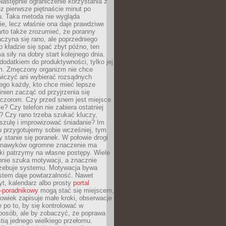
astępnie ograniczenie korzystania z
ez pierwsze piętnaście minut po
u. Taka metoda nie wygląda
ie, lecz właśnie ona daje prawdziwe
arto także zrozumieć, że poranny
czyna się rano, ale poprzedniego
o kładzie się spać zbyt późno, ten
a siły na dobry start kolejnego dnia.
 dodatkiem do produktywności, tylko jej
. Zmęczony organizm nie chce
wiczyć ani wybierać rozsądnych
tego każdy, kto chce mieć lepsze
inien zacząć od przyjrzenia się
czorom. Czy przed snem jest miejsce
e? Czy telefon nie zabiera ostatniej
? Czy rano trzeba szukać kluczy,
szulę i improwizować śniadanie? Im
u przygotujemy sobie wcześniej, tym
y stanie się poranek. W połowie drogi
 nawyków ogromne znaczenie ma
ki patrzymy na własne postępy. Wiele
nnie szuka motywacji, a znacznie
trzebuje systemu. Motywacja bywa
stem daje powtarzalność. Nawet
t, kalendarz albo prosty
portal
o-poradnikowy
mogą stać się miejscem,
owiek zapisuje małe kroki, obserwacje
e po to, by się kontrolować w
posób, ale by zobaczyć, że poprawa
stią jednego wielkiego przełomu.