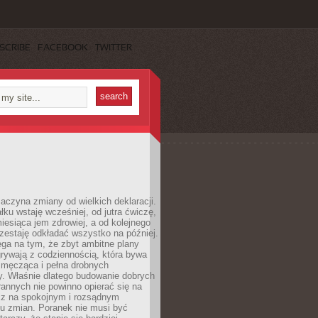
SCRIBE
FACEBOOK
TWITTER
aczyna zmiany od wielkich deklaracji.
łku wstaję wcześniej, od jutra ćwiczę,
esiąca jem zdrowiej, a od kolejnego
zestaję odkładać wszystko na później.
ga na tym, że zbyt ambitne plany
rywają z codziennością, która bywa
 męcząca i pełna drobnych
y. Właśnie dlatego budowanie dobrych
annych nie powinno opierać się na
ecz na spokojnym i rozsądnym
u zmian. Poranek nie musi być