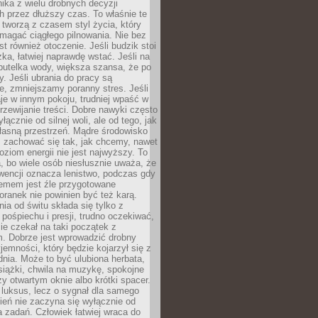
ika z wielu drobnych decyzji
 przez dłuższy czas. To właśnie te
tworzą z czasem styl życia, który
magać ciągłego pilnowania. Nie bez
st również otoczenie. Jeśli budzik stoi
żka, łatwiej naprawdę wstać. Jeśli na
butelka wody, większa szansa, że po
y. Jeśli ubrania do pracy są
, zmniejszamy poranny stres. Jeśli
aje w innym pokoju, trudniej wpaść w
zewijanie treści. Dobre nawyki często
łącznie od silnej woli, ale od tego, jak
łasną przestrzeń. Mądre środowisko
zachować się tak, jak chcemy, nawet
oziom energii nie jest najwyższy. To
, bo wiele osób niesłusznie uważa, że
wencji oznacza lenistwo, podczas gdy
lemem jest źle przygotowane
oranek nie powinien być też karą.
nia od świtu składa się tylko z
pośpiechu i presji, trudno oczekiwać,
ie czekał na taki początek z
. Dobrze jest wprowadzić drobny
jemności, który będzie kojarzył się z
nia. Może to być ulubiona herbata,
książki, chwila na muzykę, spokojne
zy otwartym oknie albo krótki spacer.
 luksus, lecz o sygnał dla samego
zień nie zaczyna się wyłącznie od
 zadań. Człowiek łatwiej wraca do