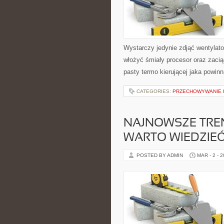
Wystarczy jedynie zdjąć wentylat
włożyć śmiały procesor oraz zacią
pasty termo kierującej jaka powin
CATEGORIES:
PRZECHOWYWANIE I
NAJNOWSZE TREN
WARTO WIEDZIE
POSTED BY ADMIN
MAR - 2 - 