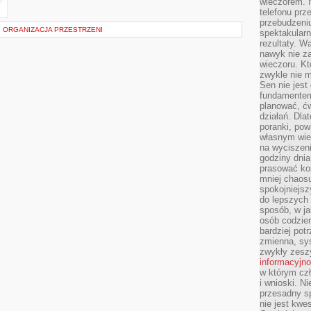
wieczorem. N
telefonu prz
przebudzeni
 ORGANIZACJA PRZESTRZENI
spektakularn
rezultaty. W
nawyk nie za
wieczoru. Kt
zwykle nie m
Sen nie jest
fundamentem
planować, ć
działań. Dla
poranki, pow
własnym wie
na wyciszeni
godziny dnia
prasować ko
mniej chaos
spokojniejsz
do lepszych
sposób, w ja
osób codzie
bardziej po
zmienna, sy
zwykły zeszy
informacyjn
w którym czł
i wnioski. Ni
przesadny s
nie jest kwe