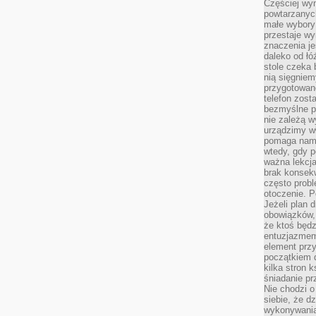
Częściej wyn
powtarzanych
małe wybory 
przestaje wy
znaczenia je
daleko od łó
stole czeka 
nią sięgniem
przygotowane
telefon zost
bezmyślne pr
nie zależą wy
urządzimy w
pomaga nam 
wtedy, gdy p
ważna lekcja
brak konsek
często prob
otoczenie. P
Jeżeli plan d
obowiązków, 
że ktoś będz
entuzjazmem
element przy
początkiem d
kilka stron 
śniadanie pr
Nie chodzi o
siebie, że d
wykonywania