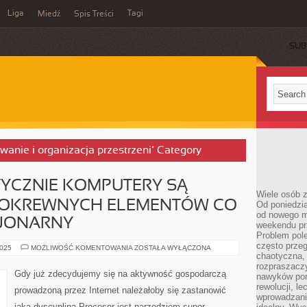
Liga
Tagi
Miedź
Spis Treści
SUB
wanie i organizacja przestrzeni’ Category
TYCZNIE KOMPUTERY SĄ
Wiele osób z
POKREWNYCH ELEMENTÓW CO
Od poniedzia
od nowego mi
JONARNY
weekendu pr
Problem pole
często przeg
MIMO,
2025
MOŻLIWOŚĆ KOMENTOWANIA
ZOSTAŁA WYŁĄCZONA
ŻE
chaotyczna,
TEORETYCZNIE
rozpraszacz
KOMPUTERY
Gdy już zdecydujemy się na aktywność gospodarczą
nawyków por
SĄ
ZBUDOWANE
rewolucji, l
prowadzoną przez Internet należałoby się zastanowić
Z
wprowadzani
POKREWNYCH
jaką dyscypliną Procesor jest narzędziem super