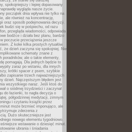
tarczy, że stanie się bardziej
y, spokojniejszy i lepiej dopasowany
 naprawdę wygląda nasze życie.
ny początek dnia wpływa nie tylko na
, ale również na koncentrację,
ii oraz sposób podejmowania decyzji.
ek budzi się w pośpiechu, od razu
efon, przegląda wiadomości, odpowiada
we bodźce i działa bez planu, bardzo
 w poczucie przeciążenia jeszcze
niem. Z kolei kilka prostych rytuałów
, że dzień zaczyna się spokojniej. Nie
omplikowane schematy znane z
h poradników, ale o takie elementy,
dę pomagają. Dla jednych będzie to
ypity zaraz po wstaniu, dla innych
iszy, krótki spacer z psem, szybkie
albo zapisanie trzech najważniejszych
ny dzień. Najczęstszym błędem jest
ia wszystkiego naraz. Jeśli ktoś do
awał o siódmej trzydzieści i zaczynał
gu do łazienki, to nagła decyzja o
ątej, półgodzinnej medytacji, zimnym
reningu i czytaniu książki przez
 minut może brzmieć imponująco, ale
ytrzymuje zderzenia z
cią. Dużo skuteczniejsze jest
jednego nowego elementu tygodniowo.
eśniejsze wstawanie o dziesięć minut.
towanie ubrania i śniadania