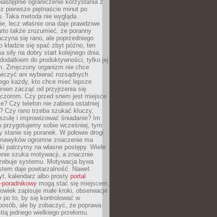
astępnie ograniczenie korzystania z
ez pierwsze piętnaście minut po
u. Taka metoda nie wygląda
ie, lecz właśnie ona daje prawdziwe
arto także zrozumieć, że poranny
czyna się rano, ale poprzedniego
o kładzie się spać zbyt późno, ten
a siły na dobry start kolejnego dnia.
 dodatkiem do produktywności, tylko jej
. Zmęczony organizm nie chce
wiczyć ani wybierać rozsądnych
tego każdy, kto chce mieć lepsze
inien zacząć od przyjrzenia się
czorom. Czy przed snem jest miejsce
e? Czy telefon nie zabiera ostatniej
? Czy rano trzeba szukać kluczy,
szulę i improwizować śniadanie? Im
u przygotujemy sobie wcześniej, tym
y stanie się poranek. W połowie drogi
 nawyków ogromne znaczenie ma
ki patrzymy na własne postępy. Wiele
nnie szuka motywacji, a znacznie
trzebuje systemu. Motywacja bywa
stem daje powtarzalność. Nawet
t, kalendarz albo prosty
portal
o-poradnikowy
mogą stać się miejscem,
owiek zapisuje małe kroki, obserwacje
e po to, by się kontrolować w
posób, ale by zobaczyć, że poprawa
stią jednego wielkiego przełomu.