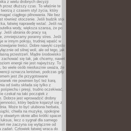
ika z wielu drobnych decyzji
 przez dłuższy czas. To właśnie te
tworzą z czasem styl życia, który
magać ciągłego pilnowania. Nie bez
st również otoczenie. Jeśli budzik stoi
żka, łatwiej naprawdę wstać. Jeśli na
butelka wody, większa szansa, że po
y. Jeśli ubrania do pracy są
, zmniejszamy poranny stres. Jeśli
aje w innym pokoju, trudniej wpaść w
zewijanie treści. Dobre nawyki często
łącznie od silnej woli, ale od tego, jak
łasną przestrzeń. Mądre środowisko
zachować się tak, jak chcemy, nawet
oziom energii nie jest najwyższy. To
, bo wiele osób niesłusznie uważa, że
wencji oznacza lenistwo, podczas gdy
lemem jest źle przygotowane
oranek nie powinien być też karą.
nia od świtu składa się tylko z
pośpiechu i presji, trudno oczekiwać,
ie czekał na taki początek z
. Dobrze jest wprowadzić drobny
jemności, który będzie kojarzył się z
nia. Może to być ulubiona herbata,
książki, chwila na muzykę, spokojne
zy otwartym oknie albo krótki spacer.
 luksus, lecz o sygnał dla samego
zień nie zaczyna się wyłącznie od
 zadań. Człowiek łatwiej wraca do