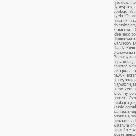
rytuałów, kt
dyscypliny, 
spokoju. War
życia. Osob
poranek inac
dojeżdżający
zmianowo. Dl
idealnego po
dopasowanie
warunków. D
dwadzieścia 
planowania i
Porównywani
najczęściej p
zapytać sieb
jaka jedna 
nawyki poran
nie wymagają
Najważniejsz
pierwszym go
wrócimy do s
porażki. Ozn
spokojniejsz
każda ogran
wartościowe
przestają by
poczucie ład
własnym dnie
najważniejsz
wcześniejsz