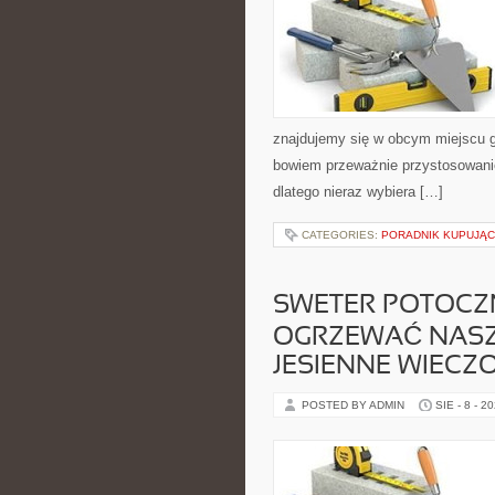
znajdujemy się w obcym miejscu g
bowiem przeważnie przystosowanie
dlatego nieraz wybiera […]
CATEGORIES:
PORADNIK KUPUJĄ
SWETER POTOCZN
OGRZEWAĆ NASZ
JESIENNE WIECZ
POSTED BY ADMIN
SIE - 8 - 2