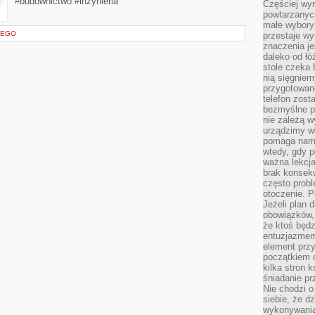
#budownictwo #inżynieria
Częściej wyn
powtarzanych
małe wybory 
CEGO
przestaje wy
znaczenia je
daleko od łó
stole czeka 
nią sięgniem
przygotowane
telefon zost
bezmyślne pr
nie zależą wy
urządzimy w
pomaga nam 
wtedy, gdy p
ważna lekcja
brak konsek
często prob
otoczenie. P
Jeżeli plan d
obowiązków, 
że ktoś będz
entuzjazmem
element przy
początkiem d
kilka stron 
śniadanie pr
Nie chodzi o
siebie, że d
wykonywania