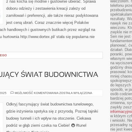
wieczorem. N
z nas kocha się modnie i gustownie ubierać. Sprawa
W
ZIMOWE
telefonu prz
doboru odzieży i zestawienia kreacji zależy od
BĄDŹ
przebudzeni
TEŻ
spektakularn
JESIENNE
zamiłowań i preferencji, ale także nieraz podyktowana
WIECZORY
rezultaty. W
jest ceną ubrań. Coraz znacznie więcej Polaków
nawyk nie za
wieczoru. Kt
ach handlowych i gustownych butikach przez wzgląd na
zwykle nie m
Sen nie jest
hurtownia http://www.dortex.pl/ stała się popularna nie
fundamentem
planować, ć
działań. Dla
poranki, pow
CEGO
własnym wie
na wyciszeni
godziny dnia
prasować ko
UJĄCY ŚWIAT BUDOWNICTWA
mniej chaos
spokojniejsz
do lepszych
sposób, w ja
ODKRYJ
 2025
MOŻLIWOŚĆ KOMENTOWANIA
ZOSTAŁA WYŁĄCZONA
osób codzie
FASCYNUJĄCY
bardziej po
ŚWIAT
zmienna, sy
BUDOWNICTWA
Odkryj fascynujący świat budownictwa tunelowego,
TUNELOWEGO
zwykły zeszy
gdzie inżynieria spotyka się z przyrodą. Poznaj tajniki
informacyjn
w którym czł
budowy tunneli i ich wpływ na otoczenie. Ciekawa
i wnioski. Ni
przesadny s
podróż w głąb ziemi czeka na Ciebie! 🚇 #tunel
nie jest kwe