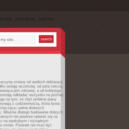
SCRIBE
FACEBOOK
TWITTER
aczyna zmiany od wielkich deklaracji.
łku wstaję wcześniej, od jutra ćwiczę,
esiąca jem zdrowiej, a od kolejnego
zestaję odkładać wszystko na później.
ga na tym, że zbyt ambitne plany
rywają z codziennością, która bywa
 męcząca i pełna drobnych
y. Właśnie dlatego budowanie dobrych
annych nie powinno opierać się na
ecz na spokojnym i rozsądnym
u zmian. Poranek nie musi być