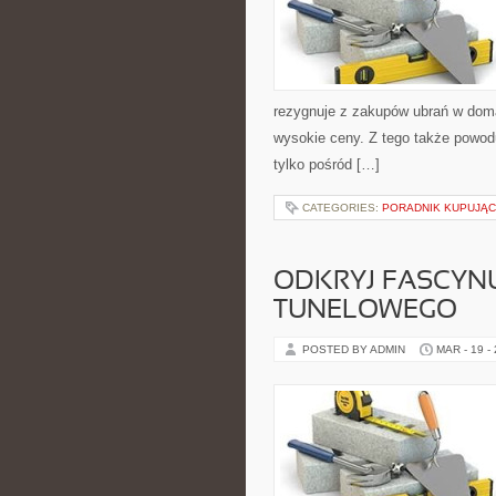
rezygnuje z zakupów ubrań w dom
wysokie ceny. Z tego także powodu 
tylko pośród […]
CATEGORIES:
PORADNIK KUPUJĄ
ODKRYJ FASCYN
TUNELOWEGO
POSTED BY ADMIN
MAR - 19 -