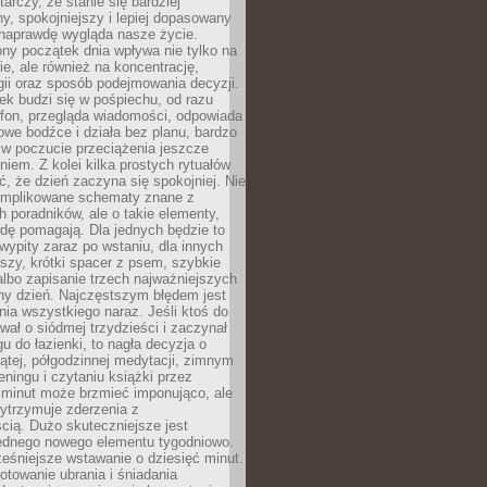
tarczy, że stanie się bardziej
y, spokojniejszy i lepiej dopasowany
 naprawdę wygląda nasze życie.
ny początek dnia wpływa nie tylko na
, ale również na koncentrację,
ii oraz sposób podejmowania decyzji.
ek budzi się w pośpiechu, od razu
efon, przegląda wiadomości, odpowiada
we bodźce i działa bez planu, bardzo
 w poczucie przeciążenia jeszcze
niem. Z kolei kilka prostych rytuałów
, że dzień zaczyna się spokojniej. Nie
omplikowane schematy znane z
h poradników, ale o takie elementy,
dę pomagają. Dla jednych będzie to
ypity zaraz po wstaniu, dla innych
iszy, krótki spacer z psem, szybkie
albo zapisanie trzech najważniejszych
ny dzień. Najczęstszym błędem jest
ia wszystkiego naraz. Jeśli ktoś do
awał o siódmej trzydzieści i zaczynał
gu do łazienki, to nagła decyzja o
ątej, półgodzinnej medytacji, zimnym
reningu i czytaniu książki przez
 minut może brzmieć imponująco, ale
ytrzymuje zderzenia z
cią. Dużo skuteczniejsze jest
jednego nowego elementu tygodniowo.
eśniejsze wstawanie o dziesięć minut.
towanie ubrania i śniadania