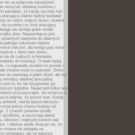
óre nie są wyłącznie narzędziem
ale niosą też odrobinę komfortu i
to pamiętać, że każdy ma inny tryb
a pracująca zdalnie będzie budować
zej niż rodzic małych dzieci, student
 na uczelnię czy ktoś pracujący
atego nie istnieje jeden model
czątku dnia. Najważniejsze jest
 porannych nawyków do własnych
la jednego sukcesem będzie
minut ćwiczeń, dla innego pięć minut
 wyjście z domu bez stresu.
e się do cudzych schematów
rowadzi do frustracji. O wiele lepiej
ie, co naprawdę utrudnia mi poranki i
mała zmiana może to poprawić. Dobre
ne nie powstają w jeden dzień, ale też
 miesięcy idealnej dyscypliny.
e jest to, by nie rezygnować po
rszym tygodniu. Nawet jeśli kilka razy
tarych przyzwyczajeń, nie oznacza to
acza jedynie, że proces trwa. Każdy
y poranek, każda lepsza decyzja i
iczona porcja chaosu budują coś
go. Z czasem poranne rytuały
ć wysiłkiem, a zaczynają dawać
u, lekkości i większej kontroli nad
m. I właśnie wtedy okazuje się, że
a zmiana nie polegała na
ym wstawaniu, ale na lepszym