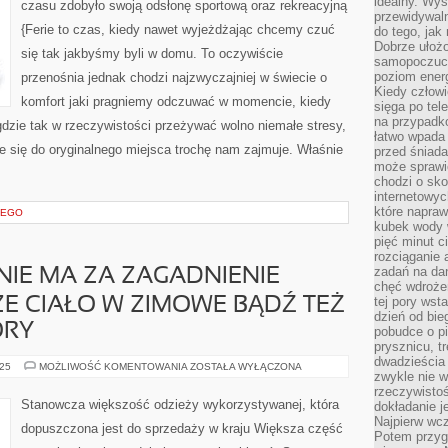
idealny. Wys
czasu zdobyło swoją odsłonę sportową oraz rekreacyjną
PODRÓŻY
przewidywaln
TO
{Ferie to czas, kiedy nawet wyjeżdżając chcemy czuć
do tego, jak
PRZEDE
WSZYSTKIM
Dobrze ułożo
się tak jakbyśmy byli w domu. To oczywiście
ZABYTKI,
samopoczucie
KTÓRE
WOLNO
poziom energ
przenośnia jednak chodzi najzwyczajniej w świecie o
PODZIWIAĆ
Kiedy człowi
SPACERUJĄC
komfort jaki pragniemy odczuwać w momencie, kiedy
sięga po tel
STARYMI
ULICZKAMI
na przypadko
dzie tak w rzeczywistości przeżywać wolno niemałe stresy,
łatwo wpada
 się do oryginalnego miejsca trochę nam zajmuje. Właśnie
przed śniada
może sprawić
chodzi o sk
internetowyc
które napraw
CEGO
kubek wody w
pięć minut c
rozciąganie 
zadań na da
IE MA ZA ZAGADNIENIE
chęć wdrożen
tej pory wst
E CIAŁO W ZIMOWE BĄDŹ TEŻ
dzień od bie
ORY
pobudce o pi
prysznicu, t
dwadzieścia
SWETER
025
MOŻLIWOŚĆ KOMENTOWANIA
ZOSTAŁA WYŁĄCZONA
zwykle nie w
POTOCZNIE
MA
rzeczywistoś
ZA
Stanowcza większość odzieży wykorzystywanej, która
dokładanie 
ZAGADNIENIE
Najpierw wcz
OGRZEWAĆ
dopuszczona jest do sprzedaży w kraju Większa część
NASZE
Potem przygo
CIAŁO