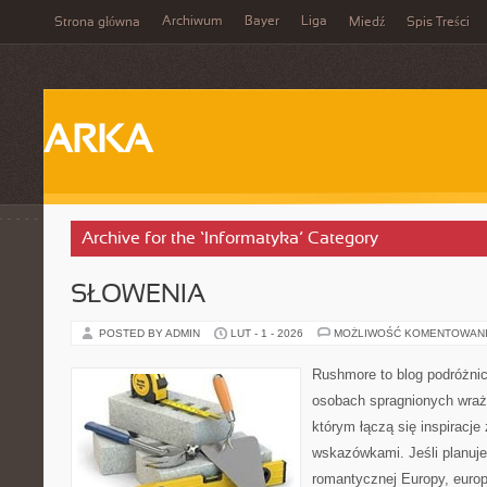
Archiwum
Bayer
Liga
Strona główna
Miedź
Spis Treści
ARKA
Archive for the ‘Informatyka’ Category
SŁOWENIA
POSTED BY ADMIN
LUT - 1 - 2026
MOŻLIWOŚĆ KOMENTOWAN
Rushmore to blog podróżnic
osobach spragnionych wraże
którym łączą się inspiracje
wskazówkami. Jeśli planuje
romantycznej Europy, europ