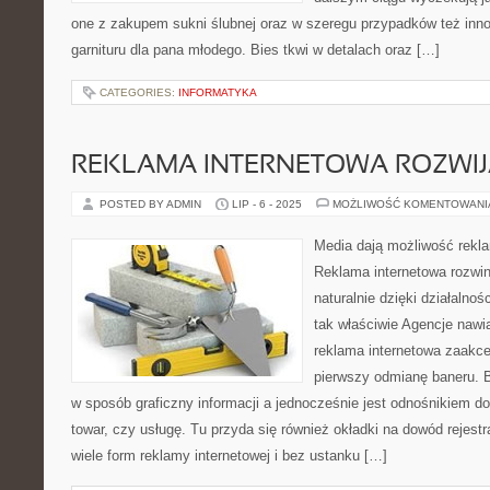
one z zakupem sukni ślubnej oraz w szeregu przypadków też inn
garnituru dla pana młodego. Bies tkwi w detalach oraz […]
CATEGORIES:
INFORMATYKA
REKLAMA INTERNETOWA ROZWIJ
POSTED BY ADMIN
LIP - 6 - 2025
MOŻLIWOŚĆ KOMENTOWAN
Media dają możliwość rekl
Reklama internetowa rozwin
naturalnie dzięki działalno
tak właściwie Agencje nawi
reklama internetowa zaakc
pierwszy odmianę baneru. 
w sposób graficzny informacji a jednocześnie jest odnośnikiem d
towar, czy usługę. Tu przyda się również okładki na dowód rejestr
wiele form reklamy internetowej i bez ustanku […]