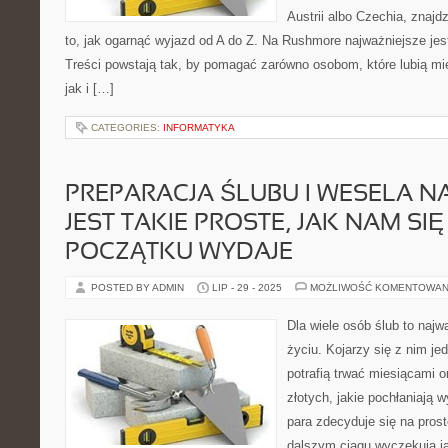
Austrii albo Czechia, znajd
to, jak ogarnąć wyjazd od A do Z. Na Rushmore najważniejsze jes
Treści powstają tak, by pomagać zarówno osobom, które lubią mi
jak i […]
CATEGORIES:
INFORMATYKA
PREPARACJA ŚLUBU I WESELA N
JEST TAKIE PROSTE, JAK NAM SI
POCZĄTKU WYDAJE
POSTED BY ADMIN
LIP - 29 - 2025
MOŻLIWOŚĆ KOMENTOWAN
Dla wiele osób ślub to najw
życiu. Kojarzy się z nim j
potrafią trwać miesiącami o
złotych, jakie pochłaniają 
para zdecyduje się na prost
dalszym ciągu wyczekują j