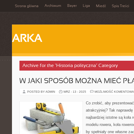
Archiwum
Bayer
Liga
Strona główna
Miedź
Spis Treści
ARKA
Archive for the ‘Historia polityczna’ Category
W JAKI SPOSÓB MOŻNA MIEĆ PŁ
POSTED BY ADMIN
WRZ - 13 - 2025
MOŻLIWOŚĆ KOMENTOWA
Co zrobić, aby prezentować 
atrakcyjniej? Tak naprawd
najbardziej istotne są koła
modelu rowera, koła rower
by spełniały one własne zada