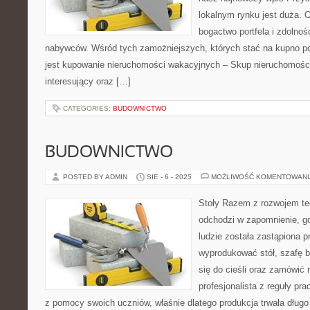
lokalnym rynku jest duża. 
bogactwo portfela i zdolno
nabywców. Wśród tych zamożniejszych, których stać na kupno po
jest kupowanie nieruchomości wakacyjnych – Skup nieruchomości.
interesujący oraz […]
CATEGORIES:
BUDOWNICTWO
BUDOWNICTWO
POSTED BY ADMIN
SIE - 6 - 2025
MOŻLIWOŚĆ KOMENTOWAN
Stoły Razem z rozwojem te
odchodzi w zapomnienie, g
ludzie została zastąpiona 
wyprodukować stół, szafę b
się do cieśli oraz zamówić
profesjonalista z reguły pr
z pomocy swoich uczniów, właśnie dlatego produkcja trwała dług