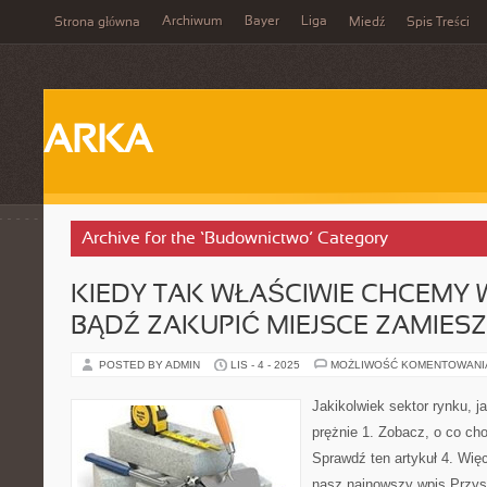
Archiwum
Bayer
Liga
Strona główna
Miedź
Spis Treści
ARKA
Archive for the ‘Budownictwo’ Category
KIEDY TAK WŁAŚCIWIE CHCEMY
BĄDŹ ZAKUPIĆ MIEJSCE ZAMIES
POSTED BY ADMIN
LIS - 4 - 2025
MOŻLIWOŚĆ KOMENTOWAN
Jakikolwiek sektor rynku, ja
prężnie 1. Zobacz, o co cho
Sprawdź ten artykuł 4. Więc
nasz najnowszy wpis Przys