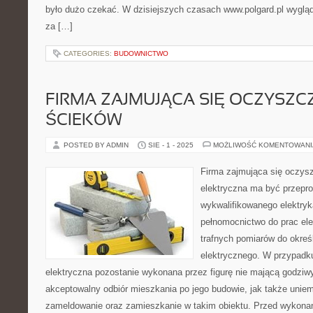
było dużo czekać. W dzisiejszych czasach www.polgard.pl wygląd
za […]
CATEGORIES:
BUDOWNICTWO
FIRMA ZAJMUJĄCA SIĘ OCZYSZC
ŚCIEKÓW
POSTED BY ADMIN
SIE - 1 - 2025
MOŻLIWOŚĆ KOMENTOWAN
Firma zajmująca się oczys
elektryczna ma być przepr
wykwalifikowanego elektry
pełnomocnictwo do prac el
trafnych pomiarów do określ
elektrycznego. W przypadku
elektryczna pozostanie wykonana przez figurę nie mającą godziw
akceptowalny odbiór mieszkania po jego budowie, jak także uniem
zameldowanie oraz zamieszkanie w takim obiektu. Przed wykonani