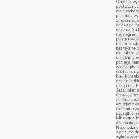
Częściej wyn
powtarzanych
małe wybory 
przestaje wy
znaczenia je
daleko od łó
stole czeka 
nią sięgniem
przygotowane
telefon zost
bezmyślne pr
nie zależą wy
urządzimy w
pomaga nam 
wtedy, gdy p
ważna lekcja
brak konsek
często prob
otoczenie. P
Jeżeli plan d
obowiązków, 
że ktoś będz
entuzjazmem
element przy
początkiem d
kilka stron 
śniadanie pr
Nie chodzi o
siebie, że d
wykonywania