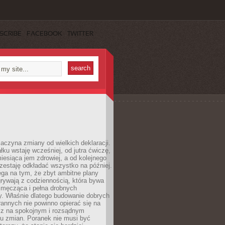
SCRIBE
FACEBOOK
TWITTER
aczyna zmiany od wielkich deklaracji.
łku wstaję wcześniej, od jutra ćwiczę,
esiąca jem zdrowiej, a od kolejnego
zestaję odkładać wszystko na później.
ga na tym, że zbyt ambitne plany
rywają z codziennością, która bywa
 męcząca i pełna drobnych
y. Właśnie dlatego budowanie dobrych
annych nie powinno opierać się na
ecz na spokojnym i rozsądnym
u zmian. Poranek nie musi być