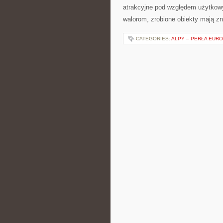
atrakcyjne pod względem użytkowy
walorom, zrobione obiekty mają z
CATEGORIES:
ALPY – PERŁA EUR