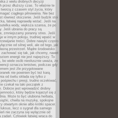
ika z wielu drobnych decyzji
 przez dłuższy czas. To właśnie te
tworzą z czasem styl życia, który
magać ciągłego pilnowania. Nie bez
st również otoczenie. Jeśli budzik stoi
żka, łatwiej naprawdę wstać. Jeśli na
butelka wody, większa szansa, że po
y. Jeśli ubrania do pracy są
, zmniejszamy poranny stres. Jeśli
aje w innym pokoju, trudniej wpaść w
zewijanie treści. Dobre nawyki często
łącznie od silnej woli, ale od tego, jak
łasną przestrzeń. Mądre środowisko
zachować się tak, jak chcemy, nawet
oziom energii nie jest najwyższy. To
, bo wiele osób niesłusznie uważa, że
wencji oznacza lenistwo, podczas gdy
lemem jest źle przygotowane
oranek nie powinien być też karą.
nia od świtu składa się tylko z
pośpiechu i presji, trudno oczekiwać,
ie czekał na taki początek z
. Dobrze jest wprowadzić drobny
jemności, który będzie kojarzył się z
nia. Może to być ulubiona herbata,
książki, chwila na muzykę, spokojne
zy otwartym oknie albo krótki spacer.
 luksus, lecz o sygnał dla samego
zień nie zaczyna się wyłącznie od
 zadań. Człowiek łatwiej wraca do