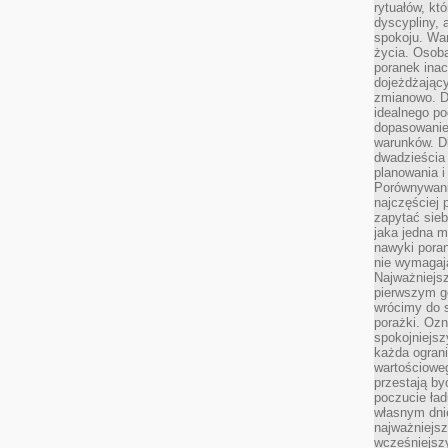
rytuałów, kt
dyscypliny, 
spokoju. War
życia. Osob
poranek inac
dojeżdżający
zmianowo. Dl
idealnego po
dopasowanie
warunków. D
dwadzieścia 
planowania i
Porównywani
najczęściej p
zapytać sieb
jaka jedna 
nawyki poran
nie wymagają
Najważniejsz
pierwszym go
wrócimy do s
porażki. Ozn
spokojniejsz
każda ogran
wartościowe
przestają by
poczucie ład
własnym dnie
najważniejsz
wcześniejsz