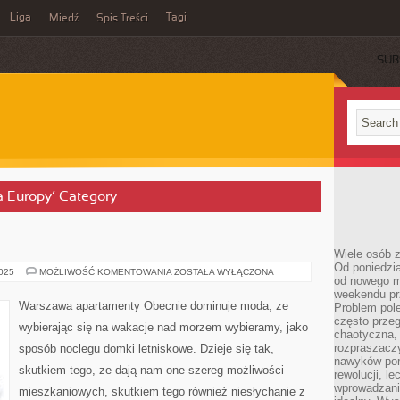
Liga
Tagi
Miedź
Spis Treści
SUB
ła Europy’ Category
Wiele osób z
Od poniedzia
TANIE
2025
MOŻLIWOŚĆ KOMENTOWANIA
ZOSTAŁA WYŁĄCZONA
od nowego mi
HOTELE
weekendu pr
Warszawa apartamenty Obecnie dominuje moda, ze
Problem pole
często przeg
wybierając się na wakacje nad morzem wybieramy, jako
chaotyczna,
rozpraszacz
sposób noclegu domki letniskowe. Dzieje się tak,
nawyków por
skutkiem tego, ze dają nam one szereg możliwości
rewolucji, l
wprowadzani
mieszkaniowych, skutkiem tego również niesłychanie z