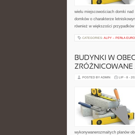
wielu miejscowościach domki nad 
domków o charakterze letniskowym 
również w większości przypadków
CATEGORIES:
ALPY – PERŁA EUR
BUDYNKI W OBE
ZRÓŻNICOWANE 
POSTED BY ADMIN
LIP - 8 - 2
wykonywanerozmaitych planów obie