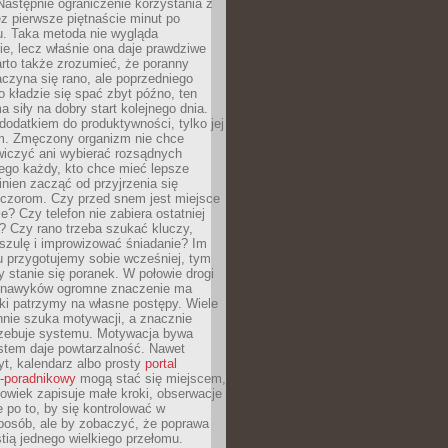
astępnie ograniczenie korzystania z
ez pierwsze piętnaście minut po
u. Taka metoda nie wygląda
ie, lecz właśnie ona daje prawdziwe
arto także zrozumieć, że poranny
czyna się rano, ale poprzedniego
o kładzie się spać zbyt późno, ten
a siły na dobry start kolejnego dnia.
 dodatkiem do produktywności, tylko jej
. Zmęczony organizm nie chce
wiczyć ani wybierać rozsądnych
tego każdy, kto chce mieć lepsze
inien zacząć od przyjrzenia się
czorom. Czy przed snem jest miejsce
e? Czy telefon nie zabiera ostatniej
? Czy rano trzeba szukać kluczy,
szulę i improwizować śniadanie? Im
u przygotujemy sobie wcześniej, tym
y stanie się poranek. W połowie drogi
 nawyków ogromne znaczenie ma
ki patrzymy na własne postępy. Wiele
nnie szuka motywacji, a znacznie
trzebuje systemu. Motywacja bywa
stem daje powtarzalność. Nawet
t, kalendarz albo prosty
portal
o-poradnikowy
mogą stać się miejscem,
owiek zapisuje małe kroki, obserwacje
e po to, by się kontrolować w
posób, ale by zobaczyć, że poprawa
stią jednego wielkiego przełomu.