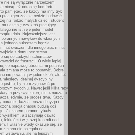
óre nie są wyłącznie narzędziem
ale niosą też odrobinę komfortu i
to pamiętać, że każdy ma inny tryb
a pracująca zdalnie będzie budować
zej niż rodzic małych dzieci, student
 na uczelnię czy ktoś pracujący
atego nie istnieje jeden model
czątku dnia. Najważniejsze jest
 porannych nawyków do własnych
la jednego sukcesem będzie
minut ćwiczeń, dla innego pięć minut
 wyjście z domu bez stresu.
e się do cudzych schematów
rowadzi do frustracji. O wiele lepiej
ie, co naprawdę utrudnia mi poranki i
mała zmiana może to poprawić. Dobre
ne nie powstają w jeden dzień, ale też
 miesięcy idealnej dyscypliny.
e jest to, by nie rezygnować po
rszym tygodniu. Nawet jeśli kilka razy
tarych przyzwyczajeń, nie oznacza to
acza jedynie, że proces trwa. Każdy
y poranek, każda lepsza decyzja i
iczona porcja chaosu budują coś
go. Z czasem poranne rytuały
ć wysiłkiem, a zaczynają dawać
u, lekkości i większej kontroli nad
m. I właśnie wtedy okazuje się, że
a zmiana nie polegała na
ym wstawaniu, ale na lepszym