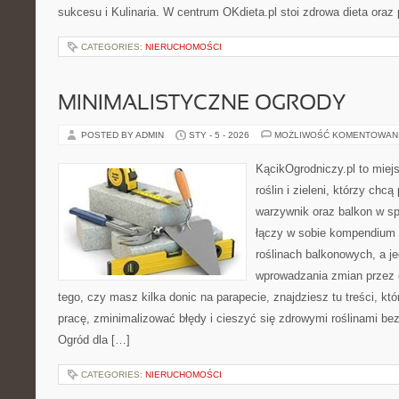
sukcesu i Kulinaria. W centrum OKdieta.pl stoi zdrowa dieta oraz 
CATEGORIES:
NIERUCHOMOŚCI
MINIMALISTYCZNE OGRODY
POSTED BY ADMIN
STY - 5 - 2026
MOŻLIWOŚĆ KOMENTOWAN
KącikOgrodniczy.pl to miej
roślin i zieleni, którzy chc
warzywnik oraz balkon w s
łączy w sobie kompendium 
roślinach balkonowych, a je
wprowadzania zmian przez c
tego, czy masz kilka donic na parapecie, znajdziesz tu treści, k
pracę, zminimalizować błędy i cieszyć się zdrowymi roślinami b
Ogród dla […]
CATEGORIES:
NIERUCHOMOŚCI