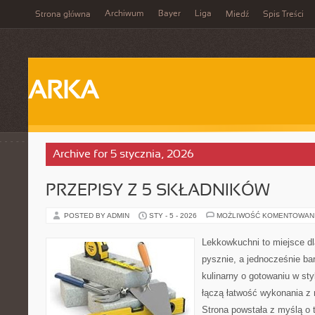
Archiwum
Bayer
Liga
Strona główna
Miedź
Spis Treści
ARKA
Archive for 5 stycznia, 2026
PRZEPISY Z 5 SKŁADNIKÓW
POSTED BY ADMIN
STY - 5 - 2026
MOŻLIWOŚĆ KOMENTOWAN
Lekkowkuchni to miejsce dl
pysznie, a jednocześnie bar
kulinarny o gotowaniu w st
łączą łatwość wykonania z 
Strona powstała z myślą o 