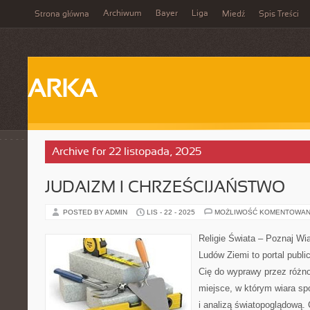
Archiwum
Bayer
Liga
Strona główna
Miedź
Spis Treści
ARKA
Archive for 22 listopada, 2025
JUDAIZM I CHRZEŚCIJAŃSTWO
POSTED BY ADMIN
LIS - 22 - 2025
MOŻLIWOŚĆ KOMENTOWAN
Religie Świata – Poznaj Wi
Ludów Ziemi to portal publi
Cię do wyprawy przez różn
miejsce, w którym wiara spot
i analizą światopoglądową.