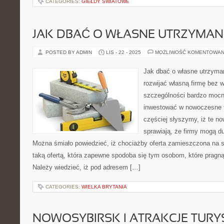
CATEGORIES:
GIEŁDY ŚWIATOWE
JAK DBAĆ O WŁASNE UTRZYMAN
POSTED BY ADMIN
LIS - 22 - 2025
MOŻLIWOŚĆ KOMENTOWAN
Jak dbać o własne utrzyma
rozwijać własną firmę bez 
szczególności bardzo mocno
inwestować w nowoczesne t
częściej słyszymy, iż te n
sprawiają, że firmy mogą du
Można śmiało powiedzieć, iż chociażby oferta zamieszczona na st
taką ofertą, która zapewne spodoba się tym osobom, które pragną
Należy wiedzieć, iż pod adresem […]
CATEGORIES:
WIELKA BRYTANIA
NOWOSYBIRSK I ATRAKCJE TUR