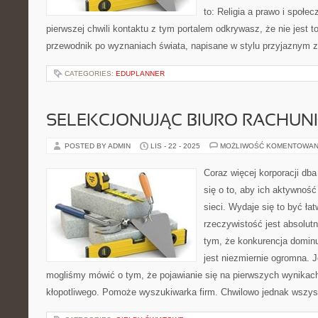
to: Religia a prawo i społec
pierwszej chwili kontaktu z tym portalem odkrywasz, że nie jest t
przewodnik po wyznaniach świata, napisane w stylu przyjaznym 
CATEGORIES:
EDUPLANNER
SELEKCJONUJĄC BIURO RACHU
POSTED BY ADMIN
LIS - 22 - 2025
MOŻLIWOŚĆ KOMENTOWAN
Coraz więcej korporacji dba
się o to, aby ich aktywno
sieci. Wydaje się to być ła
rzeczywistość jest absolutn
tym, że konkurencja domin
jest niezmiernie ogromna. 
mogliśmy mówić o tym, że pojawianie się na pierwszych wynikac
kłopotliwego. Pomoże wyszukiwarka firm. Chwilowo jednak wszyst