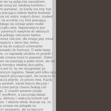
óre nie są wyłącznie narzędziem
ale niosą też odrobinę komfortu i
to pamiętać, że każdy ma inny tryb
a pracująca zdalnie będzie budować
zej niż rodzic małych dzieci, student
 na uczelnię czy ktoś pracujący
atego nie istnieje jeden model
czątku dnia. Najważniejsze jest
 porannych nawyków do własnych
la jednego sukcesem będzie
minut ćwiczeń, dla innego pięć minut
 wyjście z domu bez stresu.
e się do cudzych schematów
rowadzi do frustracji. O wiele lepiej
ie, co naprawdę utrudnia mi poranki i
mała zmiana może to poprawić. Dobre
ne nie powstają w jeden dzień, ale też
 miesięcy idealnej dyscypliny.
e jest to, by nie rezygnować po
rszym tygodniu. Nawet jeśli kilka razy
tarych przyzwyczajeń, nie oznacza to
acza jedynie, że proces trwa. Każdy
y poranek, każda lepsza decyzja i
iczona porcja chaosu budują coś
go. Z czasem poranne rytuały
ć wysiłkiem, a zaczynają dawać
u, lekkości i większej kontroli nad
m. I właśnie wtedy okazuje się, że
a zmiana nie polegała na
ym wstawaniu, ale na lepszym