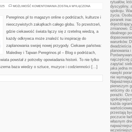
rytuałów, kt
RUMUNIA
dyscypliny, 
2025
MOŻLIWOŚĆ KOMENTOWANIA
ZOSTAŁA WYŁĄCZONA
I
spokoju. War
IRAK
życia. Osob
Peregrinos.pl to magazyn online o podróżach, kulturze i
poranek inac
dojeżdżający
nieoczywistych zakątkach całego globu. To przestrzeń,
zmianowo. Dl
gdzie ciekawość świata łączy się z rzetelną wiedzą, a
idealnego po
dopasowanie
każdy odkrywca może znaleźć tu inspirację do
warunków. D
zaplanowania swojej nowej przygody. Ciekawe państwa:
dwadzieścia 
planowania i
Malediwy i Tajwan Peregrinos.pl – Blog o podróżach,
Porównywani
najczęściej p
wiata powstał z potrzeby opowiadania historii. To nie tylko
zapytać sieb
bszerna baza wiedzy o sztuce, muzyce i codzienności […]
jaka jedna 
nawyki poran
nie wymagają
Najważniejsz
pierwszym go
wrócimy do s
porażki. Ozn
spokojniejsz
każda ogran
wartościowe
przestają by
poczucie ład
własnym dnie
najważniejsz
wcześniejsz