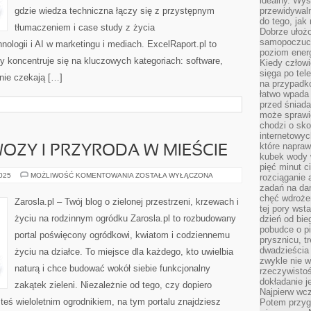
idealny. Wys
gdzie wiedza techniczna łączy się z przystępnym
przewidywaln
do tego, jak
tłumaczeniem i case study z życia
Dobrze ułożo
samopoczucie
ologii i AI w marketingu i mediach. ExcelRaport.pl to
poziom energ
 koncentruje się na kluczowych kategoriach: software,
Kiedy człowi
sięga po tel
onie czekają […]
na przypadko
łatwo wpada
przed śniada
może sprawić
chodzi o sk
internetowyc
które napraw
ZY I PRZYRODA W MIEŚCIE
kubek wody w
pięć minut c
NATURALNE
2025
MOŻLIWOŚĆ KOMENTOWANIA
ZOSTAŁA WYŁĄCZONA
rozciąganie 
NAWOZY
zadań na da
I
chęć wdrożen
PRZYRODA
Zarosla.pl – Twój blog o zielonej przestrzeni, krzewach i
W
tej pory wst
MIEŚCIE
życiu na rodzinnym ogródku Zarosla.pl to rozbudowany
dzień od bie
pobudce o pi
portal poświęcony ogródkowi, kwiatom i codziennemu
prysznicu, t
dwadzieścia
życiu na działce. To miejsce dla każdego, kto uwielbia
zwykle nie w
naturą i chce budować wokół siebie funkcjonalny
rzeczywistoś
dokładanie 
zakątek zieleni. Niezależnie od tego, czy dopiero
Najpierw wcz
teś wieloletnim ogrodnikiem, na tym portalu znajdziesz
Potem przygo