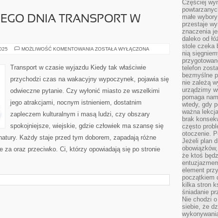
Częściej wyn
powtarzanych
małe wybory 
EGO DNIA TRANSPORT W
przestaje wy
znaczenia je
daleko od łó
stole czeka 
WIDOCZNY
2025
MOŻLIWOŚĆ KOMENTOWANIA
ZOSTAŁA WYŁĄCZONA
nią sięgniem
KAŻDEGO
DNIA
przygotowane
TRANSPORT
Transport w czasie wyjazdu Kiedy tak właściwie
telefon zost
W
bezmyślne pr
CZASIE
przychodzi czas na wakacyjny wypoczynek, pojawia się
WYJAZDU
nie zależą wy
urządzimy w
odwieczne pytanie. Czy wyłonić miasto ze wszelkimi
pomaga nam 
jego atrakcjami, nocnym istnieniem, dostatnim
wtedy, gdy p
ważna lekcja
zapleczem kulturalnym i masą ludzi, czy obszary
brak konsek
spokojniejsze, wiejskie, gdzie człowiek ma szansę się
często prob
otoczenie. P
natury. Każdy staje przed tym doborem, zapadają różne
Jeżeli plan d
obowiązków, 
 za oraz przeciwko. Ci, którzy opowiadają się po stronie
że ktoś będz
entuzjazmem
element przy
początkiem d
kilka stron 
śniadanie pr
Nie chodzi o
siebie, że d
wykonywania