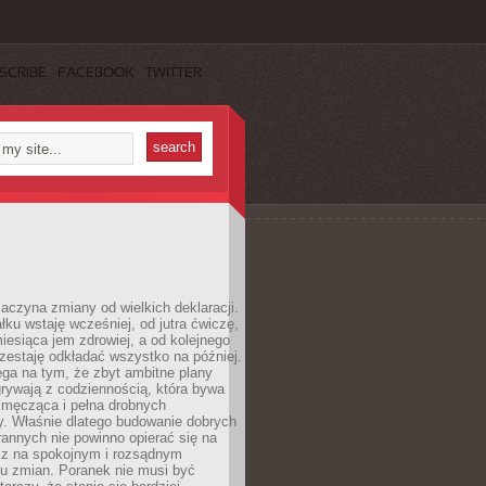
SCRIBE
FACEBOOK
TWITTER
aczyna zmiany od wielkich deklaracji.
łku wstaję wcześniej, od jutra ćwiczę,
esiąca jem zdrowiej, a od kolejnego
zestaję odkładać wszystko na później.
ga na tym, że zbyt ambitne plany
rywają z codziennością, która bywa
 męcząca i pełna drobnych
y. Właśnie dlatego budowanie dobrych
annych nie powinno opierać się na
ecz na spokojnym i rozsądnym
u zmian. Poranek nie musi być