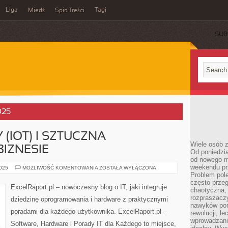
Liga
Tagi
Miedź
Spis Treści
SUB
025
 (IOT) I SZTUCZNA
Wiele osób z
BIZNESIE
Od poniedzia
od nowego mi
weekendu pr
INTERNET
2025
MOŻLIWOŚĆ KOMENTOWANIA
ZOSTAŁA WYŁĄCZONA
RZECZY
Problem pole
(IOT)
często przeg
I
ExcelRaport.pl – nowoczesny blog o IT, jaki integruje
chaotyczna,
SZTUCZNA
INTELIGENCJA
rozpraszacz
dziedzinę oprogramowania i hardware z praktycznymi
W
nawyków por
BIZNESIE
poradami dla każdego użytkownika. ExcelRaport.pl –
rewolucji, l
wprowadzani
Software, Hardware i Porady IT dla Każdego to miejsce,