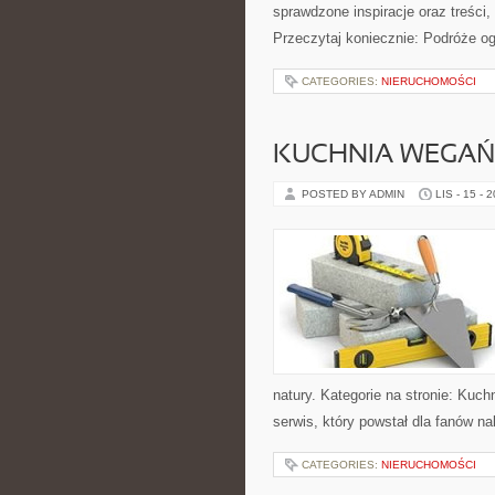
sprawdzone inspiracje oraz treści
Przeczytaj koniecznie: Podróże o
CATEGORIES:
NIERUCHOMOŚCI
KUCHNIA WEGAŃ
POSTED BY ADMIN
LIS - 15 - 
natury. Kategorie na stronie: Kuc
serwis, który powstał dla fanów n
CATEGORIES:
NIERUCHOMOŚCI