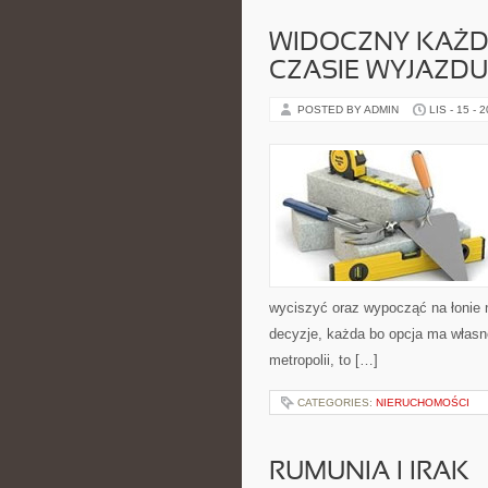
WIDOCZNY KAŻD
CZASIE WYJAZDU
POSTED BY ADMIN
LIS - 15 - 
wyciszyć oraz wypocząć na łonie 
decyzje, każda bo opcja ma własne
metropolii, to […]
CATEGORIES:
NIERUCHOMOŚCI
RUMUNIA I IRAK