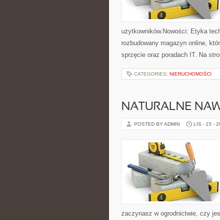
użytkowników.Nowości: Etyka techn
rozbudowany magazyn online, który
sprzęcie oraz poradach IT. Na str
CATEGORIES:
NIERUCHOMOŚCI
NATURALNE NAWO
POSTED BY ADMIN
LIS - 15 - 
zaczynasz w ogrodnictwie, czy jes