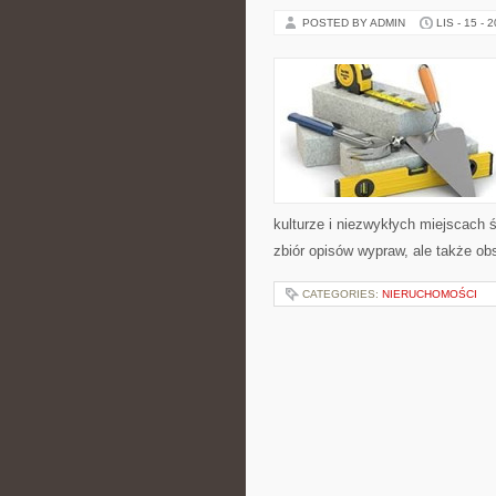
POSTED BY ADMIN
LIS - 15 - 
kulturze i niezwykłych miejscach ś
zbiór opisów wypraw, ale także o
CATEGORIES:
NIERUCHOMOŚCI