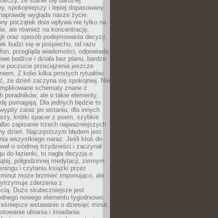
tarczy, że stanie się bardziej
y, spokojniejszy i lepiej dopasowany
 naprawdę wygląda nasze życie.
ny początek dnia wpływa nie tylko na
, ale również na koncentrację,
ii oraz sposób podejmowania decyzji.
ek budzi się w pośpiechu, od razu
efon, przegląda wiadomości, odpowiada
we bodźce i działa bez planu, bardzo
 w poczucie przeciążenia jeszcze
niem. Z kolei kilka prostych rytuałów
, że dzień zaczyna się spokojniej. Nie
omplikowane schematy znane z
h poradników, ale o takie elementy,
dę pomagają. Dla jednych będzie to
ypity zaraz po wstaniu, dla innych
iszy, krótki spacer z psem, szybkie
albo zapisanie trzech najważniejszych
ny dzień. Najczęstszym błędem jest
ia wszystkiego naraz. Jeśli ktoś do
awał o siódmej trzydzieści i zaczynał
gu do łazienki, to nagła decyzja o
ątej, półgodzinnej medytacji, zimnym
reningu i czytaniu książki przez
 minut może brzmieć imponująco, ale
ytrzymuje zderzenia z
cią. Dużo skuteczniejsze jest
jednego nowego elementu tygodniowo.
eśniejsze wstawanie o dziesięć minut.
towanie ubrania i śniadania