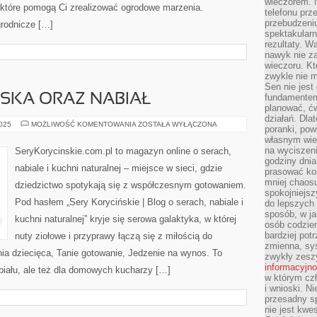
wieczorem. N
, które pomogą Ci zrealizować ogrodowe marzenia.
telefonu prz
przebudzeni
grodnicze […]
spektakularn
rezultaty. W
nawyk nie za
wieczoru. Kt
zwykle nie m
Sen nie jest
SKA ORAZ NABIAŁ
fundamentem
planować, ć
działań. Dla
KUCHNIA
2025
MOŻLIWOŚĆ KOMENTOWANIA
ZOSTAŁA WYŁĄCZONA
poranki, pow
WEGAŃSKA
własnym wie
ORAZ
NABIAŁ
na wyciszeni
SeryKorycinskie.com.pl to magazyn online o serach,
godziny dnia
nabiale i kuchni naturalnej – miejsce w sieci, gdzie
prasować ko
mniej chaos
dziedzictwo spotykają się z współczesnym gotowaniem.
spokojniejsz
Pod hasłem „Sery Korycińskie | Blog o serach, nabiale i
do lepszych
sposób, w ja
kuchni naturalnej” kryje się serowa galaktyka, w której
osób codzie
bardziej po
nuty ziołowe i przyprawy łączą się z miłością do
zmienna, sy
hnia dziecięca, Tanie gotowanie, Jedzenie na wynos. To
zwykły zeszy
informacyjn
abiału, ale też dla domowych kucharzy […]
w którym czł
i wnioski. Ni
przesadny s
nie jest kwe