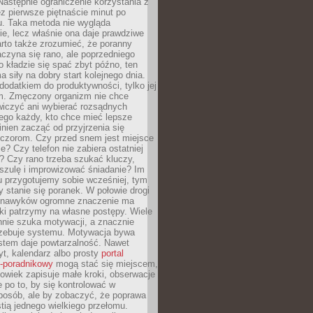
astępnie ograniczenie korzystania z
ez pierwsze piętnaście minut po
u. Taka metoda nie wygląda
ie, lecz właśnie ona daje prawdziwe
arto także zrozumieć, że poranny
czyna się rano, ale poprzedniego
o kładzie się spać zbyt późno, ten
a siły na dobry start kolejnego dnia.
 dodatkiem do produktywności, tylko jej
. Zmęczony organizm nie chce
wiczyć ani wybierać rozsądnych
tego każdy, kto chce mieć lepsze
inien zacząć od przyjrzenia się
czorom. Czy przed snem jest miejsce
e? Czy telefon nie zabiera ostatniej
? Czy rano trzeba szukać kluczy,
szulę i improwizować śniadanie? Im
u przygotujemy sobie wcześniej, tym
y stanie się poranek. W połowie drogi
 nawyków ogromne znaczenie ma
ki patrzymy na własne postępy. Wiele
nnie szuka motywacji, a znacznie
trzebuje systemu. Motywacja bywa
stem daje powtarzalność. Nawet
t, kalendarz albo prosty
portal
o-poradnikowy
mogą stać się miejscem,
owiek zapisuje małe kroki, obserwacje
e po to, by się kontrolować w
posób, ale by zobaczyć, że poprawa
stią jednego wielkiego przełomu.