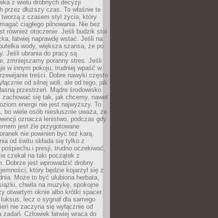
ika z wielu drobnych decyzji
 przez dłuższy czas. To właśnie te
tworzą z czasem styl życia, który
magać ciągłego pilnowania. Nie bez
st również otoczenie. Jeśli budzik stoi
żka, łatwiej naprawdę wstać. Jeśli na
butelka wody, większa szansa, że po
y. Jeśli ubrania do pracy są
, zmniejszamy poranny stres. Jeśli
aje w innym pokoju, trudniej wpaść w
zewijanie treści. Dobre nawyki często
łącznie od silnej woli, ale od tego, jak
łasną przestrzeń. Mądre środowisko
zachować się tak, jak chcemy, nawet
oziom energii nie jest najwyższy. To
, bo wiele osób niesłusznie uważa, że
wencji oznacza lenistwo, podczas gdy
lemem jest źle przygotowane
oranek nie powinien być też karą.
nia od świtu składa się tylko z
pośpiechu i presji, trudno oczekiwać,
ie czekał na taki początek z
. Dobrze jest wprowadzić drobny
jemności, który będzie kojarzył się z
nia. Może to być ulubiona herbata,
książki, chwila na muzykę, spokojne
zy otwartym oknie albo krótki spacer.
 luksus, lecz o sygnał dla samego
zień nie zaczyna się wyłącznie od
 zadań. Człowiek łatwiej wraca do