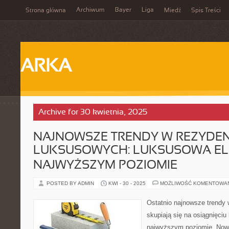
Archiwum
Bayer
Liga
Strona główna
Miedź
Spis Treści
ARKA
Archive for 30 kwietnia, 2025
NAJNOWSZE TRENDY W REZYDE
LUKSUSOWYCH: LUKSUSOWA EL
NAJWYŻSZYM POZIOMIE
POSTED BY ADMIN
KWI - 30 - 2025
MOŻLIWOŚĆ KOMENTOWA
Ostatnio najnowsze trendy
skupiają się na osiągnięciu
najwyższym poziomie. Now