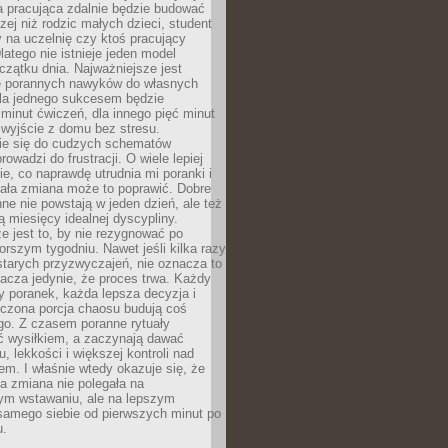
a pracująca zdalnie będzie budować
zej niż rodzic małych dzieci, student
 na uczelnię czy ktoś pracujący
atego nie istnieje jeden model
czątku dnia. Najważniejsze jest
 porannych nawyków do własnych
la jednego sukcesem będzie
minut ćwiczeń, dla innego pięć minut
 wyjście z domu bez stresu.
e się do cudzych schematów
rowadzi do frustracji. O wiele lepiej
ie, co naprawdę utrudnia mi poranki i
mała zmiana może to poprawić. Dobre
ne nie powstają w jeden dzień, ale też
 miesięcy idealnej dyscypliny.
e jest to, by nie rezygnować po
rszym tygodniu. Nawet jeśli kilka razy
tarych przyzwyczajeń, nie oznacza to
acza jedynie, że proces trwa. Każdy
y poranek, każda lepsza decyzja i
iczona porcja chaosu budują coś
go. Z czasem poranne rytuały
ć wysiłkiem, a zaczynają dawać
u, lekkości i większej kontroli nad
m. I właśnie wtedy okazuje się, że
a zmiana nie polegała na
ym wstawaniu, ale na lepszym
samego siebie od pierwszych minut po
u.