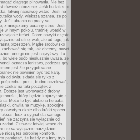
magać ciągłego pilnowania. Nie bez
st również otoczenie. Jeśli budzik stoi
żka, łatwiej naprawdę wstać. Jeśli na
butelka wody, większa szansa, że po
y. Jeśli ubrania do pracy są
, zmniejszamy poranny stres. Jeśli
aje w innym pokoju, trudniej wpaść w
zewijanie treści. Dobre nawyki często
łącznie od silnej woli, ale od tego, jak
łasną przestrzeń. Mądre środowisko
zachować się tak, jak chcemy, nawet
oziom energii nie jest najwyższy. To
, bo wiele osób niesłusznie uważa, że
wencji oznacza lenistwo, podczas gdy
lemem jest źle przygotowane
oranek nie powinien być też karą.
nia od świtu składa się tylko z
pośpiechu i presji, trudno oczekiwać,
ie czekał na taki początek z
. Dobrze jest wprowadzić drobny
jemności, który będzie kojarzył się z
nia. Może to być ulubiona herbata,
książki, chwila na muzykę, spokojne
zy otwartym oknie albo krótki spacer.
 luksus, lecz o sygnał dla samego
zień nie zaczyna się wyłącznie od
 zadań. Człowiek łatwiej wraca do
óre nie są wyłącznie narzędziem
ale niosą też odrobinę komfortu i
to pamiętać, że każdy ma inny tryb