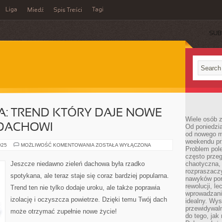
Liga
Tagi
Miedź
Spis Treści
SUB
: TREND KTÓRY DAJE NOWE
Wiele osób z
 DACHOWI
Od poniedzia
od nowego mi
weekendu pr
ZIELEŃ
025
MOŻLIWOŚĆ KOMENTOWANIA
ZOSTAŁA WYŁĄCZONA
Problem pole
DACHOWA:
TREND
często przeg
KTÓRY
Jeszcze niedawno zieleń dachowa była rzadko
chaotyczna,
DAJE
rozpraszacz
NOWE
spotykana, ale teraz staje się coraz bardziej popularna.
ŻYCIE
nawyków por
TWOJEMU
rewolucji, l
Trend ten nie tylko dodaje uroku, ale także poprawia
DACHOWI
wprowadzani
izolację i oczyszcza powietrze. Dzięki temu Twój dach
idealny. Wys
przewidywaln
może otrzymać zupełnie nowe życie!
do tego, jak