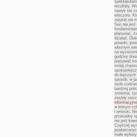
spektakularn
rezultaty. W
nawyk nie za
wieczoru. Kt
zwykle nie m
Sen nie jest
fundamentem
planować, ć
działań. Dla
poranki, pow
własnym wie
na wyciszeni
godziny dnia
prasować ko
mniej chaos
spokojniejsz
do lepszych
sposób, w ja
osób codzie
bardziej po
zmienna, sy
zwykły zeszy
informacyjn
w którym czł
i wnioski. Ni
przesadny s
nie jest kwe
Częściej wyn
powtarzanych
małe wybory 