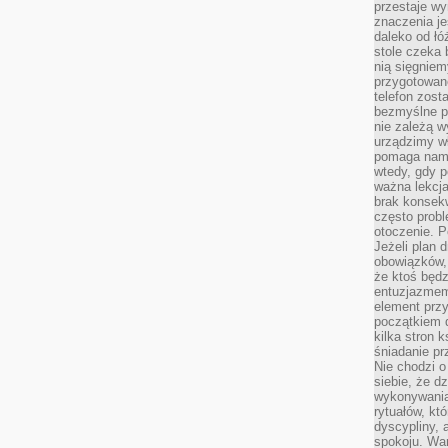
przestaje wy
znaczenia je
daleko od łó
stole czeka 
nią sięgniem
przygotowane
telefon zost
bezmyślne pr
nie zależą wy
urządzimy w
pomaga nam 
wtedy, gdy p
ważna lekcja
brak konsek
często prob
otoczenie. P
Jeżeli plan d
obowiązków, 
że ktoś będz
entuzjazmem
element przy
początkiem d
kilka stron 
śniadanie pr
Nie chodzi o
siebie, że d
wykonywania
rytuałów, kt
dyscypliny, 
spokoju. War