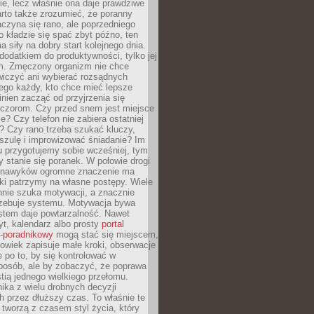
ie, lecz właśnie ona daje prawdziwe
arto także zrozumieć, że poranny
czyna się rano, ale poprzedniego
o kładzie się spać zbyt późno, ten
a siły na dobry start kolejnego dnia.
 dodatkiem do produktywności, tylko jej
. Zmęczony organizm nie chce
wiczyć ani wybierać rozsądnych
tego każdy, kto chce mieć lepsze
inien zacząć od przyjrzenia się
czorom. Czy przed snem jest miejsce
e? Czy telefon nie zabiera ostatniej
? Czy rano trzeba szukać kluczy,
szulę i improwizować śniadanie? Im
u przygotujemy sobie wcześniej, tym
y stanie się poranek. W połowie drogi
 nawyków ogromne znaczenie ma
ki patrzymy na własne postępy. Wiele
nnie szuka motywacji, a znacznie
trzebuje systemu. Motywacja bywa
stem daje powtarzalność. Nawet
t, kalendarz albo prosty
portal
o-poradnikowy
mogą stać się miejscem,
owiek zapisuje małe kroki, obserwacje
e po to, by się kontrolować w
posób, ale by zobaczyć, że poprawa
stią jednego wielkiego przełomu.
ika z wielu drobnych decyzji
 przez dłuższy czas. To właśnie te
tworzą z czasem styl życia, który