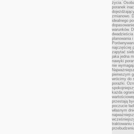
życia. Osob
poranek inac
dojeżdżający
zmianowo. Dl
idealnego po
dopasowanie
warunków. D
dwadzieścia 
planowania i
Porównywani
najczęściej p
zapytać sieb
jaka jedna 
nawyki poran
nie wymagają
Najważniejsz
pierwszym go
wrócimy do s
porażki. Ozn
spokojniejsz
każda ogran
wartościowe
przestają by
poczucie ład
własnym dnie
najważniejsz
wcześniejsz
traktowaniu 
przebudzeni