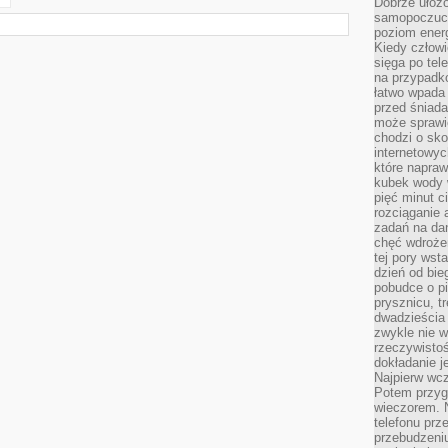
Dobrze ułożo
samopoczucie
poziom energ
Kiedy człowi
sięga po tel
na przypadko
łatwo wpada
przed śniada
może sprawić
chodzi o sk
internetowyc
które napraw
kubek wody w
pięć minut c
rozciąganie 
zadań na da
chęć wdrożen
tej pory wst
dzień od bie
pobudce o pi
prysznicu, t
dwadzieścia
zwykle nie w
rzeczywistoś
dokładanie 
Najpierw wcz
Potem przygo
wieczorem. N
telefonu prz
przebudzeni