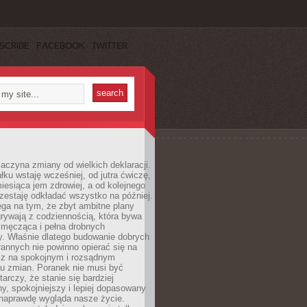
SCRIBE
FACEBOOK
TWITTER
aczyna zmiany od wielkich deklaracji.
łku wstaję wcześniej, od jutra ćwiczę,
esiąca jem zdrowiej, a od kolejnego
zestaję odkładać wszystko na później.
ga na tym, że zbyt ambitne plany
rywają z codziennością, która bywa
 męcząca i pełna drobnych
y. Właśnie dlatego budowanie dobrych
annych nie powinno opierać się na
ecz na spokojnym i rozsądnym
u zmian. Poranek nie musi być
tarczy, że stanie się bardziej
y, spokojniejszy i lepiej dopasowany
 naprawdę wygląda nasze życie.