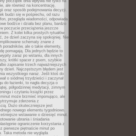
ny początek dnia wpływa nie tylko na
, ale również na koncentrację,
ii oraz sposób podejmowania decyzji.
ek budzi się w pośpiechu, od razu
efon, przegląda wiadomości, odpowiada
we bodźce i działa bez planu, bardzo
 w poczucie przeciążenia jeszcze
niem. Z kolei kilka prostych rytuałów
, że dzień zaczyna się spokojniej. Nie
omplikowane schematy znane z
h poradników, ale o takie elementy,
dę pomagają. Dla jednych będzie to
ypity zaraz po wstaniu, dla innych
iszy, krótki spacer z psem, szybkie
albo zapisanie trzech najważniejszych
ny dzień. Najczęstszym błędem jest
ia wszystkiego naraz. Jeśli ktoś do
awał o siódmej trzydzieści i zaczynał
gu do łazienki, to nagła decyzja o
ątej, półgodzinnej medytacji, zimnym
reningu i czytaniu książki przez
 minut może brzmieć imponująco, ale
ytrzymuje zderzenia z
cią. Dużo skuteczniejsze jest
jednego nowego elementu tygodniowo.
eśniejsze wstawanie o dziesięć minut.
towanie ubrania i śniadania
astępnie ograniczenie korzystania z
ez pierwsze piętnaście minut po
u. Taka metoda nie wygląda