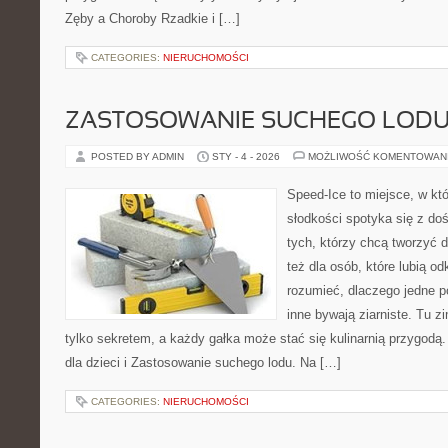
Zęby a Choroby Rzadkie i […]
CATEGORIES:
NIERUCHOMOŚCI
ZASTOSOWANIE SUCHEGO LOD
POSTED BY ADMIN
STY - 4 - 2026
MOŻLIWOŚĆ KOMENTOWAN
Speed-Ice to miejsce, w kt
słodkości spotyka się z do
tych, którzy chcą tworzyć 
też dla osób, które lubią o
rozumieć, dlaczego jedne p
inne bywają ziarniste. Tu z
tylko sekretem, a każdy gałka może stać się kulinarnią przygodą.
dla dzieci i Zastosowanie suchego lodu. Na […]
CATEGORIES:
NIERUCHOMOŚCI