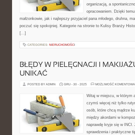
organizacją, a spontaniczn
opracowaniem. Dzięki temu
małżonkowie, jak i najlepszy przyjaciel pana młodego, druhna, m
poczuć się spokojniej. Kategorie na stronie to Kulisy Branży His
[…]
CATEGORIES:
NIERUCHOMOŚCI
BŁĘDY W PIELĘGNACJI I MAKIJAŻ
UNIKAĆ
POSTED BY ADMIN
GRU - 30 - 2025
MOŻLIWOŚĆ KOMENTOWA
Witaj w miejscu, w którym a
czymś więcej niż tylko ruty
osób, które chcą mądrze k
między akordami w kompozy
naprawdę kryje się w INCI. 
sprawdzenia i praktyczne t