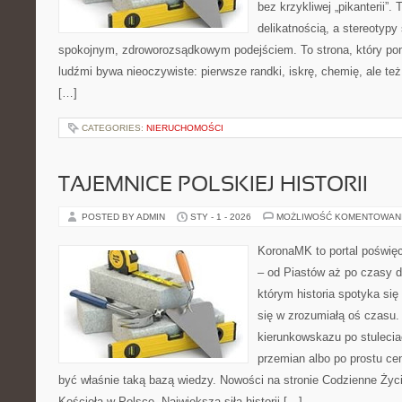
bez krzykliwej „pikanterii”.
delikatnością, a stereotyp
spokojnym, zdroworozsądkowym podejściem. To strona, który po
ludźmi bywa nieoczywiste: pierwsze randki, iskrę, chemię, ale też
[…]
CATEGORIES:
NIERUCHOMOŚCI
TAJEMNICE POLSKIEJ HISTORII
POSTED BY ADMIN
STY - 1 - 2026
MOŻLIWOŚĆ KOMENTOWAN
KoronaMK to portal poświęco
– od Piastów aż po czasy d
którym historia spotyka się 
się w zrozumiałą oś czasu.
kierunkowskazu po stuleci
przemian albo po prostu c
być właśnie taką bazą wiedzy. Nowości na stronie Codzienne Życi
Kościoła w Polsce. Największą siłą historii […]