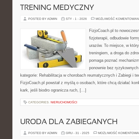
TRENING MEDYCZNY
POSTED BY ADMIN
STY - 1 - 2026
MOŻLIWOŚĆ KOMENTOWAN
FizjoCoach.pl to nowoczes
fizjoterapii, odbudowie for
urazów. To miejsce, w któr
treningiem, a droga do zdro
pomaga poznać mechanizmy 
ponownie bez ryzykownych
kategorie: Rehabilitacja w chorobach reumatycznych i Zabiegi i t
FizjoCoach.pl powstał z myślą o osobach, które chcą działać konk
kark, jeśli biodro ogranicza ruch, […]
CATEGORIES:
NIERUCHOMOŚCI
URODA DLA ZABIEGANYCH
POSTED BY ADMIN
GRU - 31 - 2025
MOŻLIWOŚĆ KOMENTOWA