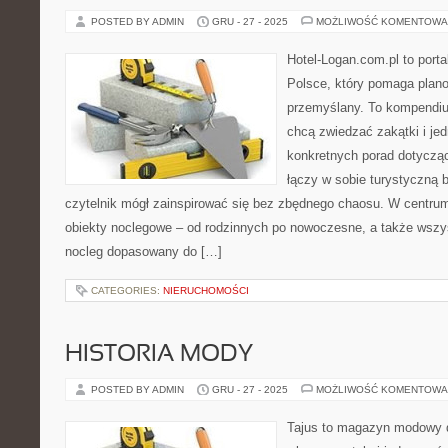
POSTED BY ADMIN
GRU - 27 - 2025
MOŻLIWOŚĆ KOMENTOWA
Hotel-Logan.com.pl to port
Polsce, który pomaga plan
przemyślany. To kompendiu
chcą zwiedzać zakątki i je
konkretnych porad dotyczą
łączy w sobie turystyczną b
czytelnik mógł zainspirować się bez zbędnego chaosu. W centrum
obiekty noclegowe – od rodzinnych po nowoczesne, a także wsz
nocleg dopasowany do […]
CATEGORIES:
NIERUCHOMOŚCI
HISTORIA MODY
POSTED BY ADMIN
GRU - 27 - 2025
MOŻLIWOŚĆ KOMENTOWA
Tajus to magazyn modowy d