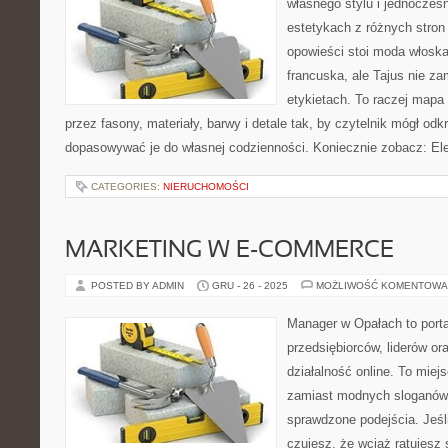
własnego stylu i jednocześn
estetykach z różnych stron
opowieści stoi moda włosk
francuska, ale Tajus nie za
etykietach. To raczej mapa i
przez fasony, materiały, barwy i detale tak, by czytelnik mógł od
dopasowywać je do własnej codzienności. Koniecznie zobacz: Ele
CATEGORIES:
NIERUCHOMOŚCI
MARKETING W E-COMMERCE
POSTED BY ADMIN
GRU - 26 - 2025
MOŻLIWOŚĆ KOMENTOWA
Manager w Opałach to porta
przedsiębiorców, liderów or
działalność online. To miej
zamiast modnych sloganów 
sprawdzone podejścia. Jeśli
czujesz, że wciąż ratujesz 