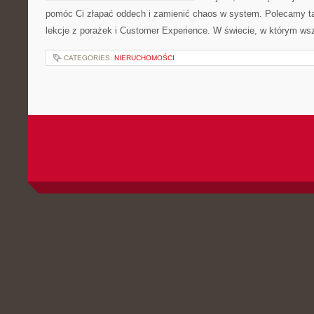
pomóc Ci złapać oddech i zamienić chaos w system. Polecamy t
lekcje z porażek i Customer Experience. W świecie, w którym w
CATEGORIES:
NIERUCHOMOŚCI