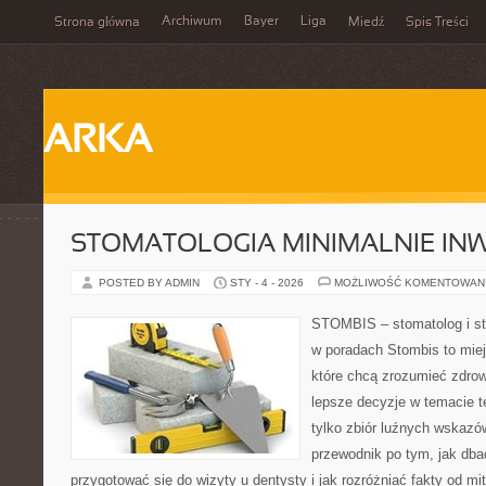
Archiwum
Bayer
Liga
Strona główna
Miedź
Spis Treści
ARKA
STOMATOLOGIA MINIMALNIE IN
POSTED BY ADMIN
STY - 4 - 2026
MOŻLIWOŚĆ KOMENTOWAN
STOMBIS – stomatolog i st
w poradach Stombis to miej
które chcą zrozumieć zdrow
lepsze decyzje w temacie te
tylko zbiór luźnych wskazó
przewodnik po tym, jak dba
przygotować się do wizyty u dentysty i jak rozróżniać fakty od mi