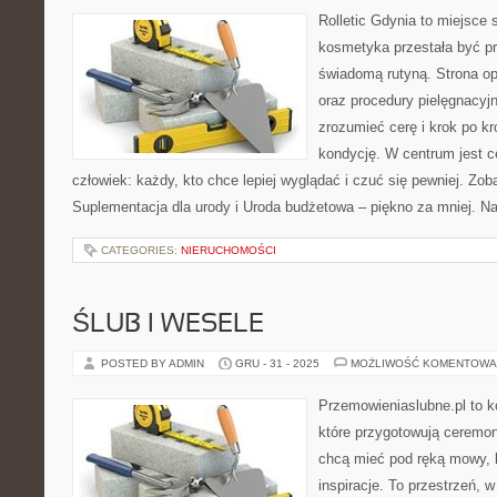
Rolletic Gdynia to miejsce
kosmetyka przestała być pr
świadomą rutyną. Strona op
oraz procedury pielęgnacyj
zrozumieć cerę i krok po k
kondycję. W centrum jest ce
człowiek: każdy, kto chce lepiej wyglądać i czuć się pewniej. Zo
Suplementacja dla urody i Uroda budżetowa – piękno za mniej. N
CATEGORIES:
NIERUCHOMOŚCI
ŚLUB I WESELE
POSTED BY ADMIN
GRU - 31 - 2025
MOŻLIWOŚĆ KOMENTOWA
Przemowieniaslubne.pl to k
które przygotowują ceremon
chcą mieć pod ręką mowy, l
inspiracje. To przestrzeń, w