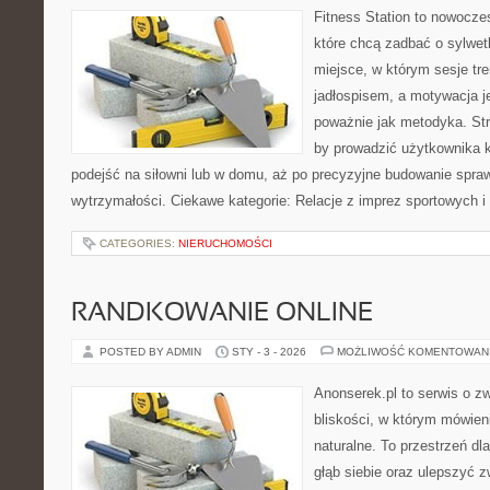
Fitness Station to nowocze
które chcą zadbać o sylwet
miejsce, w którym sesje tr
jadłospisem, a motywacja j
poważnie jak metodyka. Str
by prowadzić użytkownika k
podejść na siłowni lub w domu, aż po precyzyjne budowanie spraw
wytrzymałości. Ciekawe kategorie: Relacje z imprez sportowych i
CATEGORIES:
NIERUCHOMOŚCI
RANDKOWANIE ONLINE
POSTED BY ADMIN
STY - 3 - 2026
MOŻLIWOŚĆ KOMENTOWAN
Anonserek.pl to serwis o z
bliskości, w którym mówieni
naturalne. To przestrzeń dl
głąb siebie oraz ulepszyć z