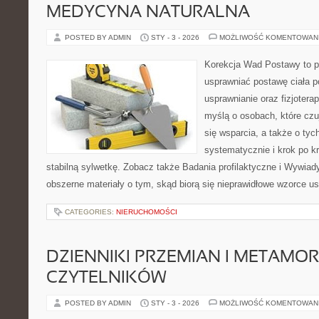
MEDYCYNA NATURALNA
POSTED BY ADMIN
STY - 3 - 2026
MOŻLIWOŚĆ KOMENTOWAN
Korekcja Wad Postawy to pr
usprawniać postawę ciała p
usprawnianie oraz fizjotera
myślą o osobach, które czu
się wsparcia, a także o tyc
systematycznie i krok po k
stabilną sylwetkę. Zobacz także Badania profilaktyczne i Wywiady
obszerne materiały o tym, skąd biorą się nieprawidłowe wzorce us
CATEGORIES:
NIERUCHOMOŚCI
DZIENNIKI PRZEMIAN I METAMO
CZYTELNIKÓW
POSTED BY ADMIN
STY - 3 - 2026
MOŻLIWOŚĆ KOMENTOWAN