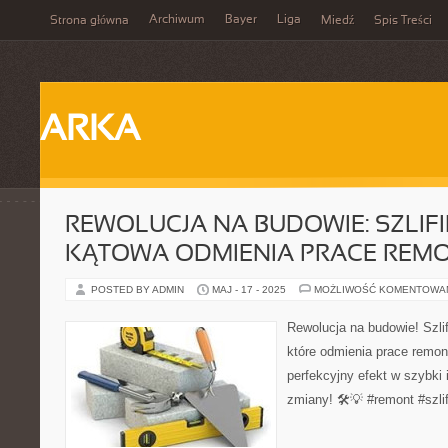
Archiwum
Bayer
Liga
Strona główna
Miedź
Spis Treści
ARKA
REWOLUCJA NA BUDOWIE: SZLIF
KĄTOWA ODMIENIA PRACE REM
POSTED BY ADMIN
MAJ - 17 - 2025
MOŻLIWOŚĆ KOMENTOWA
Rewolucja na budowie! Szlif
które odmienia prace remont
perfekcyjny efekt w szybki 
zmiany! 🛠️💡 #remont #szli