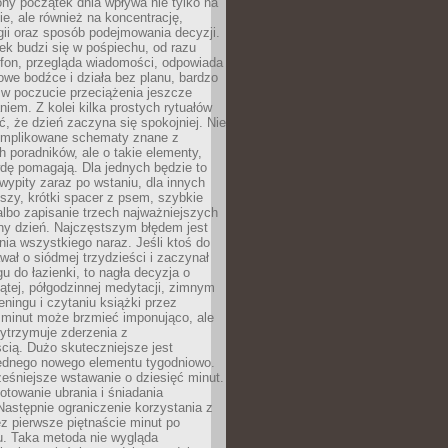
ny początek dnia wpływa nie tylko na
, ale również na koncentrację,
ii oraz sposób podejmowania decyzji.
ek budzi się w pośpiechu, od razu
efon, przegląda wiadomości, odpowiada
we bodźce i działa bez planu, bardzo
 w poczucie przeciążenia jeszcze
niem. Z kolei kilka prostych rytuałów
, że dzień zaczyna się spokojniej. Nie
omplikowane schematy znane z
h poradników, ale o takie elementy,
dę pomagają. Dla jednych będzie to
ypity zaraz po wstaniu, dla innych
iszy, krótki spacer z psem, szybkie
albo zapisanie trzech najważniejszych
ny dzień. Najczęstszym błędem jest
ia wszystkiego naraz. Jeśli ktoś do
awał o siódmej trzydzieści i zaczynał
gu do łazienki, to nagła decyzja o
ątej, półgodzinnej medytacji, zimnym
reningu i czytaniu książki przez
 minut może brzmieć imponująco, ale
ytrzymuje zderzenia z
cią. Dużo skuteczniejsze jest
jednego nowego elementu tygodniowo.
eśniejsze wstawanie o dziesięć minut.
towanie ubrania i śniadania
astępnie ograniczenie korzystania z
ez pierwsze piętnaście minut po
u. Taka metoda nie wygląda