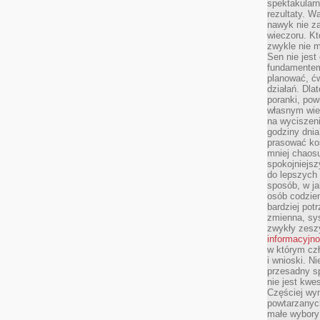
spektakularn
rezultaty. W
nawyk nie za
wieczoru. Kt
zwykle nie m
Sen nie jest
fundamentem
planować, ć
działań. Dla
poranki, pow
własnym wie
na wyciszeni
godziny dnia
prasować ko
mniej chaos
spokojniejsz
do lepszych
sposób, w ja
osób codzie
bardziej po
zmienna, sy
zwykły zeszy
informacyjn
w którym czł
i wnioski. Ni
przesadny s
nie jest kwe
Częściej wyn
powtarzanych
małe wybory 