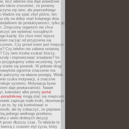
ie, lecz właśnie ona daje prawdziwe
arto także zrozumieć, że poranny
czyna się rano, ale poprzedniego
o kładzie się spać zbyt późno, ten
a siły na dobry start kolejnego dnia.
 dodatkiem do produktywności, tylko jej
. Zmęczony organizm nie chce
wiczyć ani wybierać rozsądnych
tego każdy, kto chce mieć lepsze
inien zacząć od przyjrzenia się
czorom. Czy przed snem jest miejsce
e? Czy telefon nie zabiera ostatniej
? Czy rano trzeba szukać kluczy,
szulę i improwizować śniadanie? Im
u przygotujemy sobie wcześniej, tym
y stanie się poranek. W połowie drogi
 nawyków ogromne znaczenie ma
ki patrzymy na własne postępy. Wiele
nnie szuka motywacji, a znacznie
trzebuje systemu. Motywacja bywa
stem daje powtarzalność. Nawet
t, kalendarz albo prosty
portal
o-poradnikowy
mogą stać się miejscem,
owiek zapisuje małe kroki, obserwacje
e po to, by się kontrolować w
posób, ale by zobaczyć, że poprawa
stią jednego wielkiego przełomu.
ika z wielu drobnych decyzji
 przez dłuższy czas. To właśnie te
tworzą z czasem styl życia, który