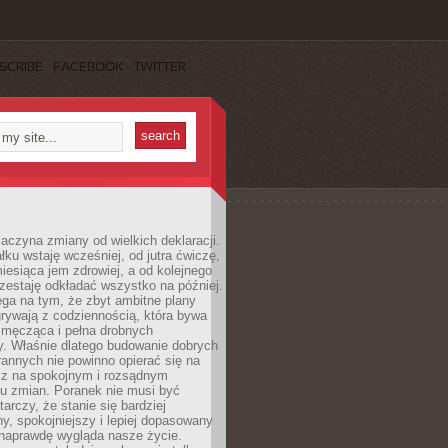
SCRIBE
FACEBOOK
TWITTER
aczyna zmiany od wielkich deklaracji.
łku wstaję wcześniej, od jutra ćwiczę,
esiąca jem zdrowiej, a od kolejnego
zestaję odkładać wszystko na później.
ga na tym, że zbyt ambitne plany
rywają z codziennością, która bywa
 męcząca i pełna drobnych
y. Właśnie dlatego budowanie dobrych
annych nie powinno opierać się na
ecz na spokojnym i rozsądnym
u zmian. Poranek nie musi być
tarczy, że stanie się bardziej
y, spokojniejszy i lepiej dopasowany
 naprawdę wygląda nasze życie.