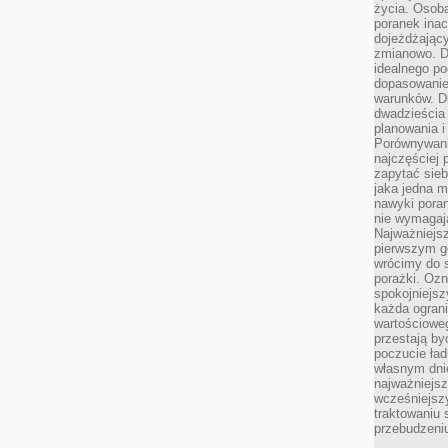
życia. Osob
poranek inac
dojeżdżający
zmianowo. Dl
idealnego po
dopasowanie
warunków. D
dwadzieścia 
planowania i
Porównywani
najczęściej p
zapytać sieb
jaka jedna 
nawyki poran
nie wymagają
Najważniejsz
pierwszym go
wrócimy do s
porażki. Ozn
spokojniejsz
każda ogran
wartościowe
przestają by
poczucie ład
własnym dnie
najważniejsz
wcześniejsz
traktowaniu 
przebudzeni