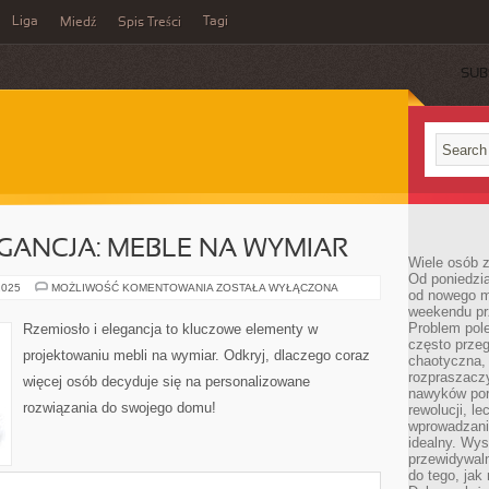
Liga
Tagi
Miedź
Spis Treści
SUB
EGANCJA: MEBLE NA WYMIAR
Wiele osób z
Od poniedzia
RZEMIOSŁO
2025
MOŻLIWOŚĆ KOMENTOWANIA
ZOSTAŁA WYŁĄCZONA
od nowego mi
I
weekendu pr
ELEGANCJA:
MEBLE
Problem pole
Rzemiosło i elegancja to kluczowe elementy w
NA
często przeg
WYMIAR
projektowaniu mebli na wymiar. Odkryj, dlaczego coraz
chaotyczna,
rozpraszacz
więcej osób decyduje się na personalizowane
nawyków por
rozwiązania do swojego domu!
rewolucji, l
wprowadzani
idealny. Wys
przewidywaln
do tego, jak