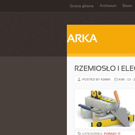
Archiwum
Bayer
Strona główna
ARKA
RZEMIOSŁO I EL
POSTED BY ADMIN
KWI - 13 - 
CATEGORIES:
PORADY IT