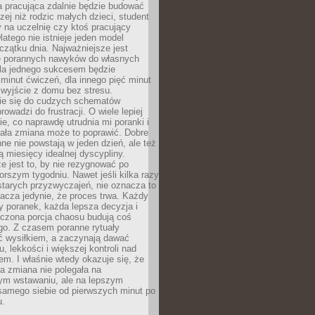
a pracująca zdalnie będzie budować
zej niż rodzic małych dzieci, student
 na uczelnię czy ktoś pracujący
atego nie istnieje jeden model
czątku dnia. Najważniejsze jest
 porannych nawyków do własnych
la jednego sukcesem będzie
minut ćwiczeń, dla innego pięć minut
 wyjście z domu bez stresu.
e się do cudzych schematów
rowadzi do frustracji. O wiele lepiej
ie, co naprawdę utrudnia mi poranki i
mała zmiana może to poprawić. Dobre
ne nie powstają w jeden dzień, ale też
 miesięcy idealnej dyscypliny.
e jest to, by nie rezygnować po
rszym tygodniu. Nawet jeśli kilka razy
tarych przyzwyczajeń, nie oznacza to
acza jedynie, że proces trwa. Każdy
y poranek, każda lepsza decyzja i
iczona porcja chaosu budują coś
go. Z czasem poranne rytuały
ć wysiłkiem, a zaczynają dawać
u, lekkości i większej kontroli nad
m. I właśnie wtedy okazuje się, że
a zmiana nie polegała na
ym wstawaniu, ale na lepszym
samego siebie od pierwszych minut po
u.