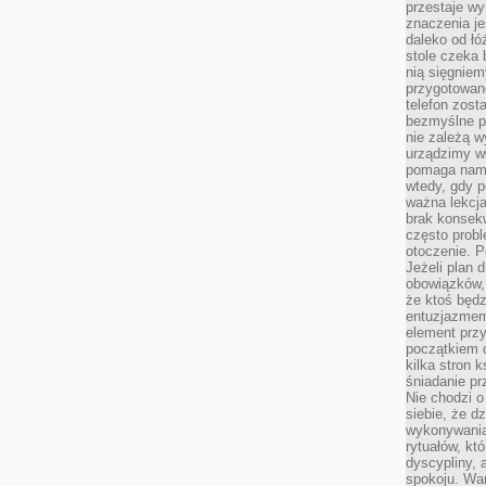
przestaje wy
znaczenia je
daleko od łó
stole czeka 
nią sięgniem
przygotowane
telefon zost
bezmyślne pr
nie zależą wy
urządzimy w
pomaga nam 
wtedy, gdy p
ważna lekcja
brak konsek
często prob
otoczenie. P
Jeżeli plan d
obowiązków, 
że ktoś będz
entuzjazmem
element przy
początkiem d
kilka stron 
śniadanie pr
Nie chodzi o
siebie, że d
wykonywania
rytuałów, kt
dyscypliny, 
spokoju. War