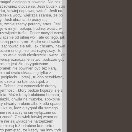
magać ciągłego pilnowania. Nie bez
st również otoczenie. Jeśli budzik stoi
żka, łatwiej naprawdę wstać. Jeśli na
butelka wody, większa szansa, że po
y. Jeśli ubrania do pracy są
, zmniejszamy poranny stres. Jeśli
aje w innym pokoju, trudniej wpaść w
zewijanie treści. Dobre nawyki często
łącznie od silnej woli, ale od tego, jak
łasną przestrzeń. Mądre środowisko
zachować się tak, jak chcemy, nawet
oziom energii nie jest najwyższy. To
, bo wiele osób niesłusznie uważa, że
wencji oznacza lenistwo, podczas gdy
lemem jest źle przygotowane
oranek nie powinien być też karą.
nia od świtu składa się tylko z
pośpiechu i presji, trudno oczekiwać,
ie czekał na taki początek z
. Dobrze jest wprowadzić drobny
jemności, który będzie kojarzył się z
nia. Może to być ulubiona herbata,
książki, chwila na muzykę, spokojne
zy otwartym oknie albo krótki spacer.
 luksus, lecz o sygnał dla samego
zień nie zaczyna się wyłącznie od
 zadań. Człowiek łatwiej wraca do
óre nie są wyłącznie narzędziem
ale niosą też odrobinę komfortu i
to pamiętać, że każdy ma inny tryb