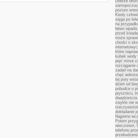
Dobrze ułożo
samopoczucie
poziom energ
Kiedy człowi
sięga po tel
na przypadko
łatwo wpada
przed śniada
może sprawić
chodzi o sk
internetowyc
które napraw
kubek wody w
pięć minut c
rozciąganie 
zadań na da
chęć wdrożen
tej pory wst
dzień od bie
pobudce o pi
prysznicu, t
dwadzieścia
zwykle nie w
rzeczywistoś
dokładanie 
Najpierw wcz
Potem przygo
wieczorem. N
telefonu prz
przebudzeni