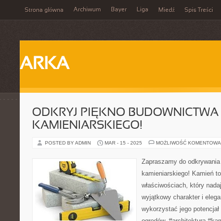
Archiwum
Bayer
Liga
Strona główna
Miedź
Spis Treści
ARKA
ODKRYJ PIĘKNO BUDOWNICTWA
KAMIENIARSKIEGO!
POSTED BY ADMIN
MAR - 15 - 2025
MOŻLIWOŚĆ KOMENTOWA
Zapraszamy do odkrywania
kamieniarskiego! Kamień to
właściwościach, który nad
wyjątkowy charakter i elega
wykorzystać jego potencjał 
ogrodów. #architektura #ka