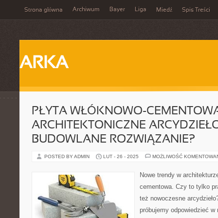
Archiwum
Bayer
Liga
Strona główna
Miedź
Spis Treści
ARKA
PŁYTA WŁÓKNOWO-CEMENTOWA
ARCHITEKTONICZNE ARCYDZIEŁ
BUDOWLANE ROZWIĄZANIE?
POSTED BY ADMIN
LUT - 26 - 2025
MOŻLIWOŚĆ KOMENTOWA
Nowe trendy w architekturze
cementowa. Czy to tylko pr
też nowoczesne arcydzieło?
próbujemy odpowiedzieć w