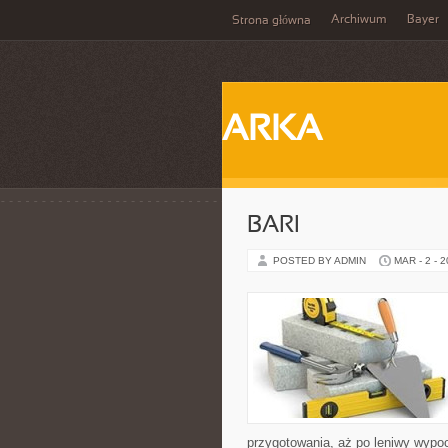
Archiwum
Bayer
Strona główna
ARKA
BARI
POSTED BY ADMIN
MAR - 2 - 
przygotowania, aż po leniwy wypo