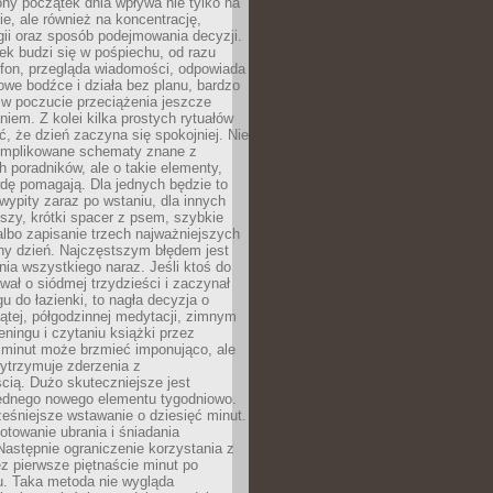
ny początek dnia wpływa nie tylko na
, ale również na koncentrację,
ii oraz sposób podejmowania decyzji.
ek budzi się w pośpiechu, od razu
efon, przegląda wiadomości, odpowiada
we bodźce i działa bez planu, bardzo
 w poczucie przeciążenia jeszcze
niem. Z kolei kilka prostych rytuałów
, że dzień zaczyna się spokojniej. Nie
omplikowane schematy znane z
h poradników, ale o takie elementy,
dę pomagają. Dla jednych będzie to
ypity zaraz po wstaniu, dla innych
iszy, krótki spacer z psem, szybkie
albo zapisanie trzech najważniejszych
ny dzień. Najczęstszym błędem jest
ia wszystkiego naraz. Jeśli ktoś do
awał o siódmej trzydzieści i zaczynał
gu do łazienki, to nagła decyzja o
ątej, półgodzinnej medytacji, zimnym
reningu i czytaniu książki przez
 minut może brzmieć imponująco, ale
ytrzymuje zderzenia z
cią. Dużo skuteczniejsze jest
jednego nowego elementu tygodniowo.
eśniejsze wstawanie o dziesięć minut.
towanie ubrania i śniadania
astępnie ograniczenie korzystania z
ez pierwsze piętnaście minut po
u. Taka metoda nie wygląda