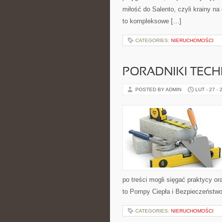
miłość do Salento, czyli krainy na
to kompleksowe […]
CATEGORIES:
NIERUCHOMOŚCI
PORADNIKI TECH
POSTED BY ADMIN
LUT - 27 - 
po treści mogli sięgać praktycy or
to Pompy Ciepła i Bezpieczeństwo 
CATEGORIES:
NIERUCHOMOŚCI