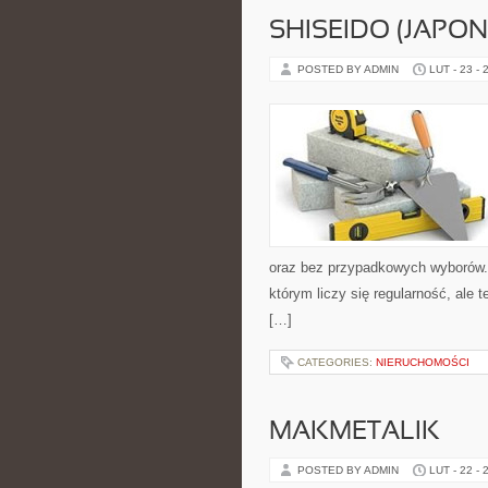
SHISEIDO (JAPON
POSTED BY ADMIN
LUT - 23 - 
oraz bez przypadkowych wyborów. S
którym liczy się regularność, ale 
[…]
CATEGORIES:
NIERUCHOMOŚCI
MAKMETALIK
POSTED BY ADMIN
LUT - 22 - 