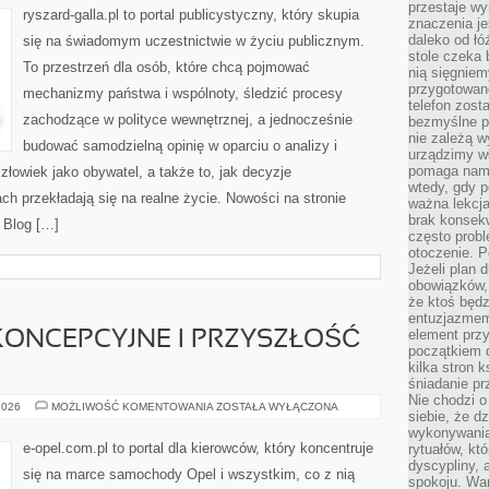
przestaje wy
ryszard-galla.pl to portal publicystyczny, który skupia
znaczenia je
daleko od łó
się na świadomym uczestnictwie w życiu publicznym.
stole czeka 
To przestrzeń dla osób, które chcą pojmować
nią sięgniem
przygotowane
mechanizmy państwa i wspólnoty, śledzić procesy
telefon zost
zachodzące w polityce wewnętrznej, a jednocześnie
bezmyślne pr
nie zależą wy
budować samodzielną opinię w oparciu o analizy i
urządzimy w
pomaga nam 
łowiek jako obywatel, a także to, jak decyzje
wtedy, gdy p
h przekładają się na realne życie. Nowości na stronie
ważna lekcja
brak konsek
a Blog […]
często prob
otoczenie. P
Jeżeli plan d
obowiązków, 
że ktoś będz
entuzjazmem
element przy
KONCEPCYJNE I PRZYSZŁOŚĆ
początkiem d
kilka stron 
śniadanie pr
Nie chodzi o
OPEL
2026
MOŻLIWOŚĆ KOMENTOWANIA
ZOSTAŁA WYŁĄCZONA
siebie, że d
–
MODELE
wykonywania
KONCEPCYJNE
e-opel.com.pl to portal dla kierowców, który koncentruje
rytuałów, kt
I
dyscypliny, 
PRZYSZŁOŚĆ
się na marce samochody Opel i wszystkim, co z nią
MARKI
spokoju. War