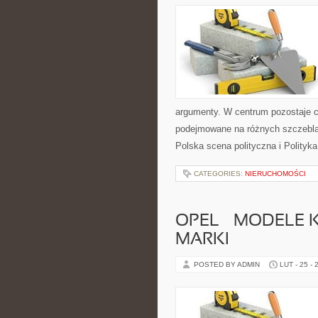
argumenty. W centrum pozostaje cz
podejmowane na różnych szczeblac
Polska scena polityczna i Polityk
CATEGORIES:
NIERUCHOMOŚCI
OPEL – MODELE 
MARKI
POSTED BY ADMIN
LUT - 25 - 