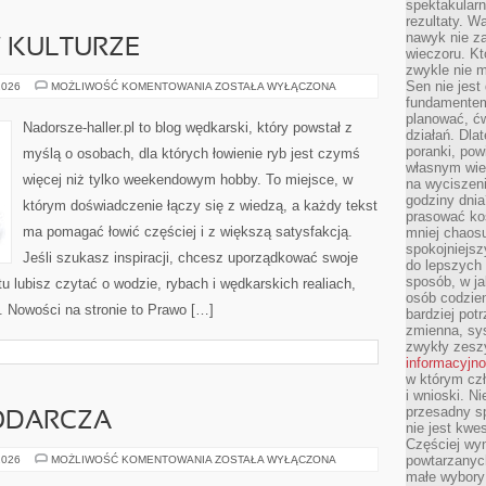
spektakularn
rezultaty. W
nawyk nie za
 KULTURZE
wieczoru. Kt
zwykle nie m
Sen nie jest
WĘDKARSTWO
2026
MOŻLIWOŚĆ KOMENTOWANIA
ZOSTAŁA WYŁĄCZONA
W
fundamentem
KULTURZE
planować, ć
Nadorsze-haller.pl to blog wędkarski, który powstał z
działań. Dla
poranki, pow
myślą o osobach, dla których łowienie ryb jest czymś
własnym wie
więcej niż tylko weekendowym hobby. To miejsce, w
na wyciszeni
godziny dnia
którym doświadczenie łączy się z wiedzą, a każdy tekst
prasować ko
ma pomagać łowić częściej i z większą satysfakcją.
mniej chaos
spokojniejsz
Jeśli szukasz inspiracji, chcesz uporządkować swoje
do lepszych
sposób, w ja
tu lubisz czytać o wodzie, rybach i wędkarskich realiach,
osób codzie
. Nowości na stronie to Prawo […]
bardziej po
zmienna, sy
zwykły zeszy
informacyjn
w którym czł
i wnioski. Ni
przesadny s
ODARCZA
nie jest kwe
Częściej wyn
POLITYKA
powtarzanych
2026
MOŻLIWOŚĆ KOMENTOWANIA
ZOSTAŁA WYŁĄCZONA
GOSPODARCZA
małe wybory 