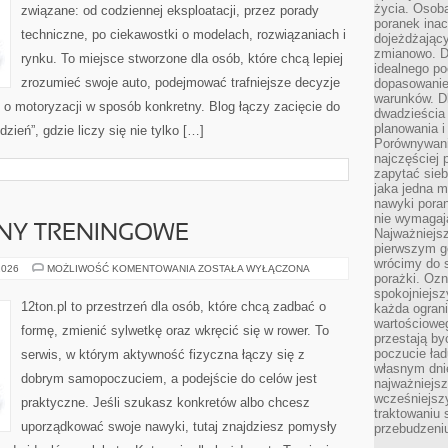
życia. Osob
związane: od codziennej eksploatacji, przez porady
poranek inac
techniczne, po ciekawostki o modelach, rozwiązaniach i
dojeżdżający
zmianowo. Dl
rynku. To miejsce stworzone dla osób, które chcą lepiej
idealnego po
zrozumieć swoje auto, podejmować trafniejsze decyzje
dopasowanie
warunków. D
o motoryzacji w sposób konkretny. Blog łączy zacięcie do
dwadzieścia 
planowania i
ień”, gdzie liczy się nie tylko […]
Porównywani
najczęściej p
zapytać sieb
jaka jedna 
nawyki poran
nie wymagają
ANY TRENINGOWE
Najważniejsz
pierwszym go
wrócimy do s
WYZWANIA
2026
MOŻLIWOŚĆ KOMENTOWANIA
ZOSTAŁA WYŁĄCZONA
porażki. Ozn
I
PLANY
spokojniejsz
TRENINGOWE
12ton.pl to przestrzeń dla osób, które chcą zadbać o
każda ogran
wartościowe
formę, zmienić sylwetkę oraz wkręcić się w rower. To
przestają by
poczucie ład
serwis, w którym aktywność fizyczna łączy się z
własnym dnie
dobrym samopoczuciem, a podejście do celów jest
najważniejsz
wcześniejsz
praktyczne. Jeśli szukasz konkretów albo chcesz
traktowaniu 
uporządkować swoje nawyki, tutaj znajdziesz pomysły
przebudzeni