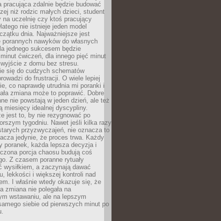
a pracująca zdalnie będzie budować
zej niż rodzic małych dzieci, student
 na uczelnię czy ktoś pracujący
atego nie istnieje jeden model
czątku dnia. Najważniejsze jest
 porannych nawyków do własnych
la jednego sukcesem będzie
minut ćwiczeń, dla innego pięć minut
 wyjście z domu bez stresu.
e się do cudzych schematów
rowadzi do frustracji. O wiele lepiej
ie, co naprawdę utrudnia mi poranki i
mała zmiana może to poprawić. Dobre
ne nie powstają w jeden dzień, ale też
 miesięcy idealnej dyscypliny.
e jest to, by nie rezygnować po
rszym tygodniu. Nawet jeśli kilka razy
tarych przyzwyczajeń, nie oznacza to
acza jedynie, że proces trwa. Każdy
y poranek, każda lepsza decyzja i
iczona porcja chaosu budują coś
go. Z czasem poranne rytuały
ć wysiłkiem, a zaczynają dawać
u, lekkości i większej kontroli nad
m. I właśnie wtedy okazuje się, że
a zmiana nie polegała na
ym wstawaniu, ale na lepszym
samego siebie od pierwszych minut po
u.