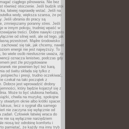
magać ciągłego pilnowania. Nie bez
st również otoczenie. Jeśli budzik stoi
żka, łatwiej naprawdę wstać. Jeśli na
butelka wody, większa szansa, że po
y. Jeśli ubrania do pracy są
, zmniejszamy poranny stres. Jeśli
aje w innym pokoju, trudniej wpaść w
zewijanie treści. Dobre nawyki często
łącznie od silnej woli, ale od tego, jak
łasną przestrzeń. Mądre środowisko
zachować się tak, jak chcemy, nawet
oziom energii nie jest najwyższy. To
, bo wiele osób niesłusznie uważa, że
wencji oznacza lenistwo, podczas gdy
lemem jest źle przygotowane
oranek nie powinien być też karą.
nia od świtu składa się tylko z
pośpiechu i presji, trudno oczekiwać,
ie czekał na taki początek z
. Dobrze jest wprowadzić drobny
jemności, który będzie kojarzył się z
nia. Może to być ulubiona herbata,
książki, chwila na muzykę, spokojne
zy otwartym oknie albo krótki spacer.
 luksus, lecz o sygnał dla samego
zień nie zaczyna się wyłącznie od
 zadań. Człowiek łatwiej wraca do
óre nie są wyłącznie narzędziem
ale niosą też odrobinę komfortu i
to pamiętać, że każdy ma inny tryb