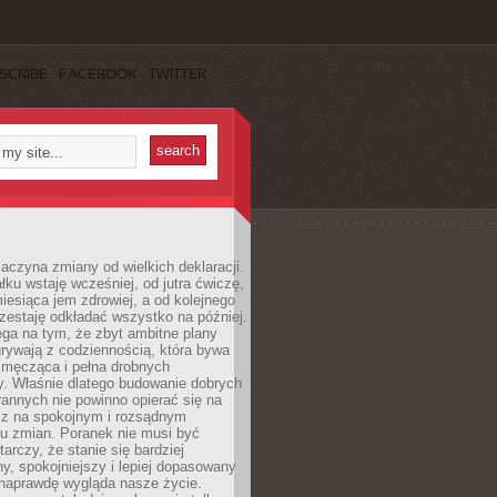
SCRIBE
FACEBOOK
TWITTER
aczyna zmiany od wielkich deklaracji.
łku wstaję wcześniej, od jutra ćwiczę,
esiąca jem zdrowiej, a od kolejnego
zestaję odkładać wszystko na później.
ga na tym, że zbyt ambitne plany
rywają z codziennością, która bywa
 męcząca i pełna drobnych
y. Właśnie dlatego budowanie dobrych
annych nie powinno opierać się na
ecz na spokojnym i rozsądnym
u zmian. Poranek nie musi być
tarczy, że stanie się bardziej
y, spokojniejszy i lepiej dopasowany
 naprawdę wygląda nasze życie.