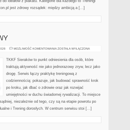
 do ideałów z plakatu. Kategorie dla każdego to Treningi
on.pl jest zdrowy rozsądek: między ambicją a […]
WY
SPRZĘT
2026
MOŻLIWOŚĆ KOMENTOWANIA
ZOSTAŁA WYŁĄCZONA
SPORTOWY
TKKF Sieraków to punkt odniesienia dla osób, które
traktują aktywność nie jako jednorazowy zryw, lecz jako
drogę. Serwis łączy praktykę treningową z
codziennością: pokazuje, jak budować sprawność krok
po kroku, jak dbać o zdrowie oraz jak rozwijać
umiejętności w duchu świadomej rywalizacji. To miejsce
sądniej, niezależnie od tego, czy są na etapie powrotu po
ualne i Trening dorosłych. W centrum serwisu stoi […]