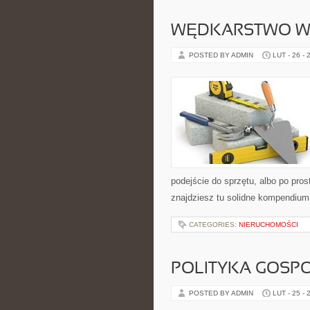
WĘDKARSTWO W
POSTED BY ADMIN
LUT - 26 - 
podejście do sprzętu, albo po pros
znajdziesz tu solidne kompendium
CATEGORIES:
NIERUCHOMOŚCI
POLITYKA GOSP
POSTED BY ADMIN
LUT - 25 - 