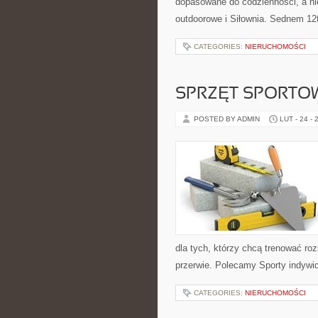
dopasowane do codzienności, a nie
outdoorowe i Siłownia. Sednem 12t
CATEGORIES:
NIERUCHOMOŚCI
SPRZĘT SPORTO
POSTED BY ADMIN
LUT - 24 - 
dla tych, którzy chcą trenować roz
przerwie. Polecamy Sporty indywid
CATEGORIES:
NIERUCHOMOŚCI