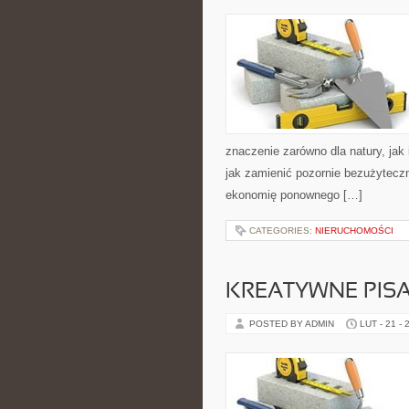
znaczenie zarówno dla natury, jak 
jak zamienić pozornie bezużyteczn
ekonomię ponownego […]
CATEGORIES:
NIERUCHOMOŚCI
KREATYWNE PISA
POSTED BY ADMIN
LUT - 21 - 