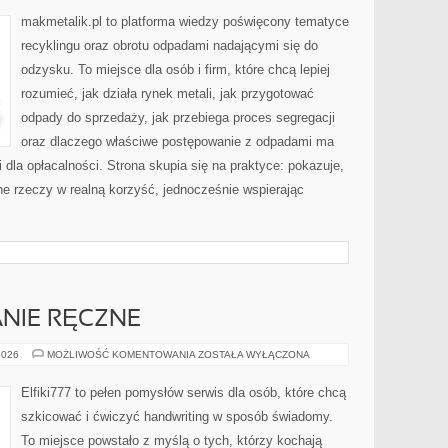
makmetalik.pl to platforma wiedzy poświęcony tematyce
recyklingu oraz obrotu odpadami nadającymi się do
odzysku. To miejsce dla osób i firm, które chcą lepiej
rozumieć, jak działa rynek metali, jak przygotować
odpady do sprzedaży, jak przebiega proces segregacji
oraz dlaczego właściwe postępowanie z odpadami ma
i dla opłacalności. Strona skupia się na praktyce: pokazuje,
e rzeczy w realną korzyść, jednocześnie wspierając
NIE RĘCZNE
KREATYWNE
2026
MOŻLIWOŚĆ KOMENTOWANIA
ZOSTAŁA WYŁĄCZONA
PISANIE
RĘCZNE
Elfiki777 to pełen pomysłów serwis dla osób, które chcą
szkicować i ćwiczyć handwriting w sposób świadomy.
To miejsce powstało z myślą o tych, którzy kochają