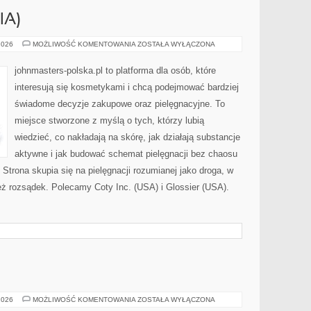
IA)
SHISEIDO
2026
MOŻLIWOŚĆ KOMENTOWANIA
ZOSTAŁA WYŁĄCZONA
(JAPONIA)
johnmasters-polska.pl to platforma dla osób, które
interesują się kosmetykami i chcą podejmować bardziej
świadome decyzje zakupowe oraz pielęgnacyjne. To
miejsce stworzone z myślą o tych, którzy lubią
wiedzieć, co nakładają na skórę, jak działają substancje
aktywne i jak budować schemat pielęgnacji bez chaosu
trona skupia się na pielęgnacji rozumianej jako droga, w
też rozsądek. Polecamy Coty Inc. (USA) i Glossier (USA).
MAKMETALIK
2026
MOŻLIWOŚĆ KOMENTOWANIA
ZOSTAŁA WYŁĄCZONA