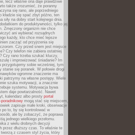
ie, lecz właśnie ona daje prawdziwe
arto także zrozumieć, że poranny
czyna się rano, ale poprzedniego
o kładzie się spać zbyt późno, ten
a siły na dobry start kolejnego dnia.
 dodatkiem do produktywności, tylko jej
. Zmęczony organizm nie chce
wiczyć ani wybierać rozsądnych
tego każdy, kto chce mieć lepsze
inien zacząć od przyjrzenia się
czorom. Czy przed snem jest miejsce
e? Czy telefon nie zabiera ostatniej
? Czy rano trzeba szukać kluczy,
szulę i improwizować śniadanie? Im
u przygotujemy sobie wcześniej, tym
y stanie się poranek. W połowie drogi
 nawyków ogromne znaczenie ma
ki patrzymy na własne postępy. Wiele
nnie szuka motywacji, a znacznie
trzebuje systemu. Motywacja bywa
stem daje powtarzalność. Nawet
t, kalendarz albo prosty
portal
o-poradnikowy
mogą stać się miejscem,
owiek zapisuje małe kroki, obserwacje
e po to, by się kontrolować w
posób, ale by zobaczyć, że poprawa
stią jednego wielkiego przełomu.
ika z wielu drobnych decyzji
 przez dłuższy czas. To właśnie te
tworzą z czasem styl życia, który