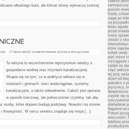
Dobrze ułożo
samopoczucie
 obcasie włoskiego buta, ale klimat strony wykracza szerzej:
poziom energ
Kiedy człowi
sięga po tel
na przypadko
łatwo wpada
przed śniada
może sprawić
chodzi o sk
NICZNE
internetowyc
które napraw
PORADNIKI
2026
MOŻLIWOŚĆ KOMENTOWANIA
ZOSTAŁA WYŁĄCZONA
kubek wody w
TECHNICZNE
pięć minut c
rozciąganie 
Ta witryna to wszechstronne repozytorium wiedzy o
zadań na da
gospodarce wodnej oraz inżynierii kanalizacyjnej.
chęć wdrożen
tej pory wst
Skupia się na tym, co w praktyce wdraża się w
dzień od bie
pobudce o pi
miastach i gminach: sieci wodociągowe, systemy
prysznicu, t
kanalizacyjne, a także odwodnienie. Całość jest opisana
dwadzieścia
zwykle nie w
w sposób rzeczowy, ale jednocześnie czytelny, tak aby
rzeczywistoś
az osoby, które dopiero budują podstawy. Nowości na stronie
dokładanie 
Najpierw wcz
i Awaryjność. W sercu serwisu znajduje się misja […]
Potem przygo
wieczorem. N
telefonu prz
przebudzeni