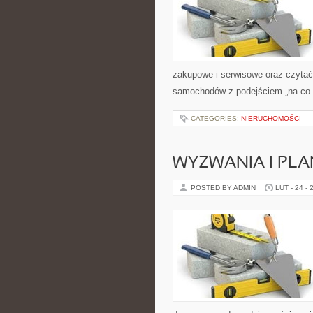
zakupowe i serwisowe oraz czytać 
samochodów z podejściem „na co dz
CATEGORIES:
NIERUCHOMOŚCI
WYZWANIA I PL
POSTED BY ADMIN
LUT - 24 - 