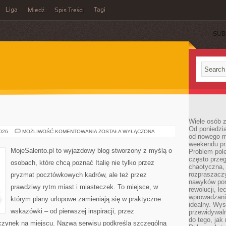
Liga
Tagi
Miedź
Spis Treści
SUB
Wiele osób z
Od poniedzia
BARI
2026
MOŻLIWOŚĆ KOMENTOWANIA
ZOSTAŁA WYŁĄCZONA
od nowego mi
weekendu pr
MojeSalento.pl to wyjazdowy blog stworzony z myślą o
Problem pole
często przeg
osobach, które chcą poznać Italię nie tylko przez
chaotyczna,
rozpraszacz
pryzmat pocztówkowych kadrów, ale też przez
nawyków por
prawdziwy rytm miast i miasteczek. To miejsce, w
rewolucji, l
wprowadzani
którym plany urlopowe zamieniają się w praktyczne
idealny. Wys
wskazówki – od pierwszej inspiracji, przez
przewidywaln
do tego, jak
czynek na miejscu. Nazwa serwisu podkreśla szczególną