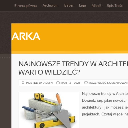
Archiwum
Bayer
Liga
Strona główna
Miedź
Spis Treści
ARKA
NAJNOWSZE TRENDY W ARCHITE
WARTO WIEDZIEĆ?
POSTED BY ADMIN
MAR - 2 - 2025
MOŻLIWOŚĆ KOMENTOWAN
Najnowsze trendy w Archite
Dowiedz się, jakie nowości 
architektury i jak możesz 
projektach. Czytaj więcej n