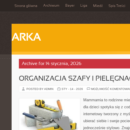
Archiwum
Bayer
Liga
Strona główna
Miedź
Spis Treści
ARKA
Archive for 14 stycznia, 2026
ORGANIZACJA SZAFY I PIELĘGN
POSTED BY ADMIN
STY - 14 - 2026
MOŻLIWOŚĆ KOMENTOWA
Mammamia to rodzinne miej
dla dzieci spotyka się z co
internetowy tworzony z myś
ubierać siebie i swoje poci
jednocześnie stylowo. Znajd