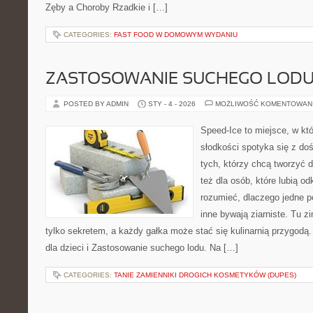
Zęby a Choroby Rzadkie i […]
CATEGORIES:
FAST FOOD W DOMOWYM WYDANIU
ZASTOSOWANIE SUCHEGO LOD
POSTED BY ADMIN
STY - 4 - 2026
MOŻLIWOŚĆ KOMENTOWAN
Speed-Ice to miejsce, w kt
słodkości spotyka się z do
tych, którzy chcą tworzyć 
też dla osób, które lubią o
rozumieć, dlaczego jedne p
inne bywają ziarniste. Tu z
tylko sekretem, a każdy gałka może stać się kulinarnią przygodą.
dla dzieci i Zastosowanie suchego lodu. Na […]
CATEGORIES:
TANIE ZAMIENNIKI DROGICH KOSMETYKÓW (DUPES)