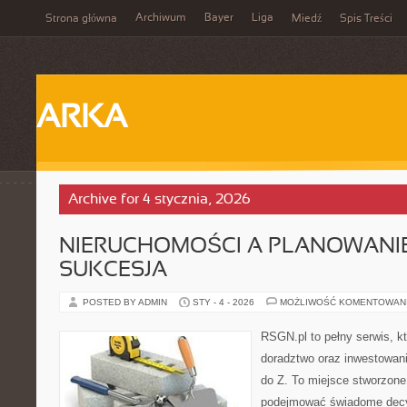
Archiwum
Bayer
Liga
Strona główna
Miedź
Spis Treści
ARKA
Archive for 4 stycznia, 2026
NIERUCHOMOŚCI A PLANOWANIE
SUKCESJA
POSTED BY ADMIN
STY - 4 - 2026
MOŻLIWOŚĆ KOMENTOWAN
RSGN.pl to pełny serwis, k
doradztwo oraz inwestowan
do Z. To miejsce stworzone
podejmować świadome decyz