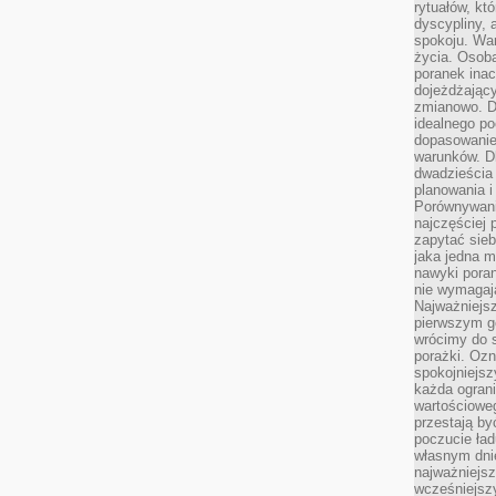
rytuałów, kt
dyscypliny, 
spokoju. War
życia. Osob
poranek inac
dojeżdżający
zmianowo. Dl
idealnego po
dopasowanie
warunków. D
dwadzieścia 
planowania i
Porównywani
najczęściej p
zapytać sieb
jaka jedna 
nawyki poran
nie wymagają
Najważniejsz
pierwszym go
wrócimy do s
porażki. Ozn
spokojniejsz
każda ogran
wartościowe
przestają by
poczucie ład
własnym dnie
najważniejsz
wcześniejsz