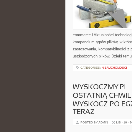
commerce i Aktualności technolog
kompendium typów plików, w które
zastosowania, kompatybilności z 
uszkodzonych plików. Dzięki temu
CATEGORIES:
NIERUCHOMOŚCI
WYSKOCZMY.PL 
OSTATNIĄ CHWILĘ
WYSKOCZ PO EG
TERAZ
POSTED BY ADMIN
LIS - 10 - 