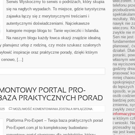
wieczorem. N
Serwis Wyskoczmy to serwis o podróżach, który skupia
NA
telefonu prz
OSTATNIĄ
się na nagłych wypadach. To miejsce, gdzie turystyczna
przebudzeni
CHWILĘ
W
spektakularn
zajawka łączy się z merytorycznymi treściami i
OKAZYJNEJ
rezultaty. W
CENIE
autentycznymi doświadczeniami. Najciekawsze
nawyk nie za
I
WYSKOCZ
wieczoru. Kt
PO
kategorie mojego bloga to: Tanie wycieczki i Islandia.
zwykle nie m
EGZOTYCZNE
PRZYGODY
Sen nie jest
Na naszym blogu każdy łowca okazji znajdzie idealną
JUŻ
fundamentem
TERAZ
czy planujesz urlop z rodziną, czy może szukasz szalonych
planować, ć
działań. Dla
łowić inspiracje oraz praktyczne porady, dzięki którym
poranki, pow
e cenowo, […]
własnym wie
na wyciszeni
godziny dnia
prasować ko
mniej chaos
spokojniejsz
do lepszych
MONTOWY PORTAL PRO-
sposób, w ja
osób codzie
 BAZA PRAKTYCZNYCH PORAD
bardziej po
zmienna, sy
BUDOWLANO-
zwykły zeszy
2025
MOŻLIWOŚĆ KOMENTOWANIA
ZOSTAŁA WYŁĄCZONA
REMONTOWY
informacyjn
PORTAL
w którym czł
PRO-
Platforma Pro-Expert – Twoja baza praktycznych porad
EXPERT
i wnioski. Ni
–
przesadny s
Pro-Expert.com.pl to kompleksowy budowlano-
TWOJA
nie jest kwe
BAZA
remontowy portal stworzony dla architektów, którzy