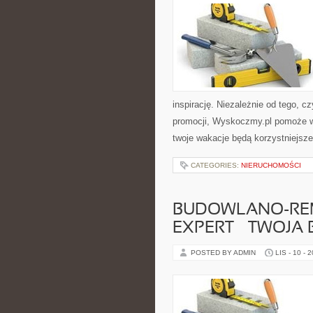
inspirację. Niezależnie od tego, 
promocji, Wyskoczmy.pl pomoże wy
twoje wakacje będą korzystniejsz
CATEGORIES:
NIERUCHOMOŚCI
BUDOWLANO-RE
EXPERT – TWOJA
POSTED BY ADMIN
LIS - 10 - 