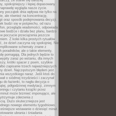
tarczy, że stanie się bardziej
y, spokojniejszy i lepiej dopasowany
 naprawdę wygląda nasze życie.
ny początek dnia wpływa nie tylko na
, ale również na koncentrację,
ii oraz sposób podejmowania decyzji.
ek budzi się w pośpiechu, od razu
efon, przegląda wiadomości, odpowiada
we bodźce i działa bez planu, bardzo
 w poczucie przeciążenia jeszcze
niem. Z kolei kilka prostych rytuałów
, że dzień zaczyna się spokojniej. Nie
omplikowane schematy znane z
h poradników, ale o takie elementy,
dę pomagają. Dla jednych będzie to
ypity zaraz po wstaniu, dla innych
iszy, krótki spacer z psem, szybkie
albo zapisanie trzech najważniejszych
ny dzień. Najczęstszym błędem jest
ia wszystkiego naraz. Jeśli ktoś do
awał o siódmej trzydzieści i zaczynał
gu do łazienki, to nagła decyzja o
ątej, półgodzinnej medytacji, zimnym
reningu i czytaniu książki przez
 minut może brzmieć imponująco, ale
ytrzymuje zderzenia z
cią. Dużo skuteczniejsze jest
jednego nowego elementu tygodniowo.
eśniejsze wstawanie o dziesięć minut.
towanie ubrania i śniadania