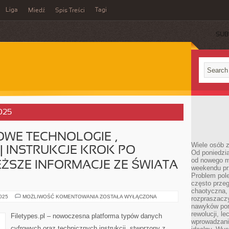
Liga
Tagi
Miedź
Spis Treści
SUB
2025
NOWE TECHNOLOGIE ,
Wiele osób z
 INSTRUKCJE KROK PO
Od poniedzia
od nowego mi
EŻSZE INFORMACJE ZE ŚWIATA
weekendu pr
Problem pole
często przeg
chaotyczna,
FILETYPES.PL
2025
MOŻLIWOŚĆ KOMENTOWANIA
ZOSTAŁA WYŁĄCZONA
rozpraszacz
–
nawyków por
NOWE
TECHNOLOGIE
rewolucji, l
Filetypes.pl – nowoczesna platforma typów danych
,
wprowadzani
FORMATOWANIE
cyfrowych oraz technicznych instrukcji, stworzony z