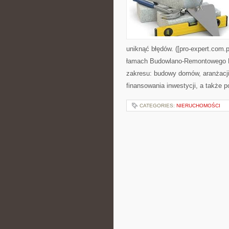
uniknąć błędów. ([pro-expert.com.
łamach Budowlano-Remontowego Po
zakresu: budowy domów, aranżacji p
finansowania inwestycji, a także 
CATEGORIES:
NIERUCHOMOŚCI