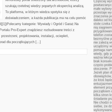
PRAKTYCZNYCH
Częściej wyn
PORAD
powtarzanych
szukają rzetelnej wiedzy popartych ekspercką analizą.
małe wybory 
To platforma, w którym wiedza spotyka się z
przestaje wy
znaczenia je
doświadczeniem, a każda publikacja ma na celu pomóc
daleko od łó
stole czeka 
pl][1])Polecamy kategorie: Wywiady i Ogród i Garaż.Na
nią sięgniem
rtalu Pro-Expert znajdziesz rozbudowane treści z
przygotowane
telefon zost
rzestrzeni, projektowania, instalacji, ociepleń,
bezmyślne pr
porad dla początkujących […]
nie zależą wy
urządzimy w
pomaga nam 
wtedy, gdy p
ważna lekcja
brak konsek
często prob
otoczenie. P
Jeżeli plan d
obowiązków, 
że ktoś będz
entuzjazmem
element przy
początkiem d
kilka stron 
śniadanie pr
Nie chodzi o
siebie, że d
wykonywania