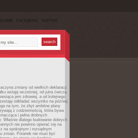
SCRIBE
FACEBOOK
TWITTER
aczyna zmiany od wielkich deklaracji.
łku wstaję wcześniej, od jutra ćwiczę,
esiąca jem zdrowiej, a od kolejnego
zestaję odkładać wszystko na później.
ga na tym, że zbyt ambitne plany
rywają z codziennością, która bywa
 męcząca i pełna drobnych
y. Właśnie dlatego budowanie dobrych
annych nie powinno opierać się na
ecz na spokojnym i rozsądnym
u zmian. Poranek nie musi być