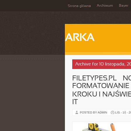
Archiwum
Bayer
Strona główna
ARKA
Archive for 10 listopada, 
FILETYPES.PL – 
FORMATOWANIE |
KROKU I NAJŚWI
IT
POSTED BY ADMIN
LIS - 10 - 