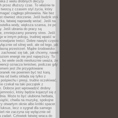
ika z wielu drobnych decyzji
 przez dłuższy czas. To właśnie te
tworzą z czasem styl życia, który
magać ciągłego pilnowania. Nie bez
st również otoczenie. Jeśli budzik stoi
żka, łatwiej naprawdę wstać. Jeśli na
butelka wody, większa szansa, że po
y. Jeśli ubrania do pracy są
, zmniejszamy poranny stres. Jeśli
aje w innym pokoju, trudniej wpaść w
zewijanie treści. Dobre nawyki często
łącznie od silnej woli, ale od tego, jak
łasną przestrzeń. Mądre środowisko
zachować się tak, jak chcemy, nawet
oziom energii nie jest najwyższy. To
, bo wiele osób niesłusznie uważa, że
wencji oznacza lenistwo, podczas gdy
lemem jest źle przygotowane
oranek nie powinien być też karą.
nia od świtu składa się tylko z
pośpiechu i presji, trudno oczekiwać,
ie czekał na taki początek z
. Dobrze jest wprowadzić drobny
jemności, który będzie kojarzył się z
nia. Może to być ulubiona herbata,
książki, chwila na muzykę, spokojne
zy otwartym oknie albo krótki spacer.
 luksus, lecz o sygnał dla samego
zień nie zaczyna się wyłącznie od
 zadań. Człowiek łatwiej wraca do