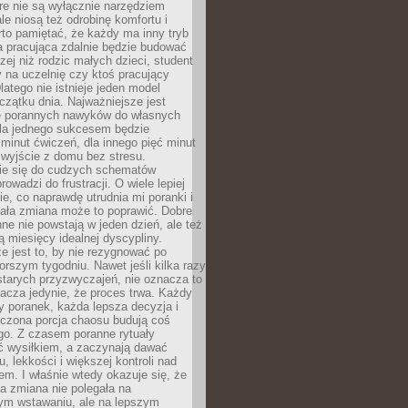
óre nie są wyłącznie narzędziem
ale niosą też odrobinę komfortu i
to pamiętać, że każdy ma inny tryb
a pracująca zdalnie będzie budować
zej niż rodzic małych dzieci, student
 na uczelnię czy ktoś pracujący
atego nie istnieje jeden model
czątku dnia. Najważniejsze jest
 porannych nawyków do własnych
la jednego sukcesem będzie
minut ćwiczeń, dla innego pięć minut
 wyjście z domu bez stresu.
e się do cudzych schematów
rowadzi do frustracji. O wiele lepiej
ie, co naprawdę utrudnia mi poranki i
mała zmiana może to poprawić. Dobre
ne nie powstają w jeden dzień, ale też
 miesięcy idealnej dyscypliny.
e jest to, by nie rezygnować po
rszym tygodniu. Nawet jeśli kilka razy
tarych przyzwyczajeń, nie oznacza to
acza jedynie, że proces trwa. Każdy
y poranek, każda lepsza decyzja i
iczona porcja chaosu budują coś
go. Z czasem poranne rytuały
ć wysiłkiem, a zaczynają dawać
u, lekkości i większej kontroli nad
m. I właśnie wtedy okazuje się, że
a zmiana nie polegała na
ym wstawaniu, ale na lepszym