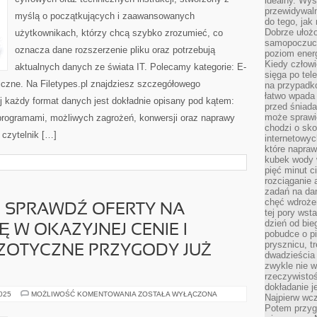
idealny. Wys
|
INSTRUKCJE
przewidywaln
myślą o początkujących i zaawansowanych
KROK
do tego, jak
PO
Dobrze ułożo
użytkownikach, którzy chcą szybko zrozumieć, co
KROKU
I
samopoczucie
NAJŚWIEŻSZE
oznacza dane rozszerzenie pliku oraz potrzebują
poziom energ
INFORMACJE
Kiedy człowi
ZE
aktualnych danych ze świata IT. Polecamy kategorie: E-
ŚWIATA
sięga po tel
IT
iczne. Na Filetypes.pl znajdziesz szczegółowego
na przypadko
łatwo wpada
j każdy format danych jest dokładnie opisany pod kątem:
przed śniada
może sprawić
programami, możliwych zagrożeń, konwersji oraz naprawy
chodzi o sk
 czytelnik […]
internetowyc
które napraw
kubek wody w
pięć minut c
rozciąganie 
zadań na da
chęć wdrożen
– SPRAWDŹ OFERTY NA
tej pory wst
dzień od bie
 W OKAZYJNEJ CENIE I
pobudce o pi
prysznicu, t
ZOTYCZNE PRZYGODY JUŻ
dwadzieścia
zwykle nie w
rzeczywistoś
dokładanie 
WYSKOCZMY.PL
2025
MOŻLIWOŚĆ KOMENTOWANIA
ZOSTAŁA WYŁĄCZONA
Najpierw wcz
–
Potem przygo
SPRAWDŹ
OFERTY