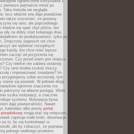
astępnie ograniczenie korzystania z
ez pierwsze piętnaście minut po
u. Taka metoda nie wygląda
ie, lecz właśnie ona daje prawdziwe
arto także zrozumieć, że poranny
czyna się rano, ale poprzedniego
o kładzie się spać zbyt późno, ten
a siły na dobry start kolejnego dnia.
 dodatkiem do produktywności, tylko jej
. Zmęczony organizm nie chce
wiczyć ani wybierać rozsądnych
tego każdy, kto chce mieć lepsze
inien zacząć od przyjrzenia się
czorom. Czy przed snem jest miejsce
e? Czy telefon nie zabiera ostatniej
? Czy rano trzeba szukać kluczy,
szulę i improwizować śniadanie? Im
u przygotujemy sobie wcześniej, tym
y stanie się poranek. W połowie drogi
 nawyków ogromne znaczenie ma
ki patrzymy na własne postępy. Wiele
nnie szuka motywacji, a znacznie
trzebuje systemu. Motywacja bywa
stem daje powtarzalność. Nawet
t, kalendarz albo prosty
portal
o-poradnikowy
mogą stać się miejscem,
owiek zapisuje małe kroki, obserwacje
e po to, by się kontrolować w
posób, ale by zobaczyć, że poprawa
stią jednego wielkiego przełomu.