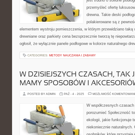
jest trudno o solidne podło
przemyśleć ofertę luksuso
drewna. Takie deski podłog
polakierowane są z pewno
elementem wystroju pomieszczenia, w którym przewidziano taką w
drewniane oraz parkiety cena bezsprzecznie tworzą tę niepowtarza
ogłosił, że wyłącznie panele podłogowe w kolorze naturalnego dr
CATEGORIES:
METODY NAUCZANIA I ZABAWY
W DZISIEJSZYCH CZASACH, TAK 
MAMY SPOSOBÓW I AKCESORIÓ
POSTED BY ADMIN
PAŹ - 4 - 2025
MOŻLIWOŚĆ KOMENTOWAN
W współczesnych czasach c
porozumieć Społeczność to
ekologii, jakie funkcjonuje 
niekoniecznie naturalnych.
osobników, które przystają 