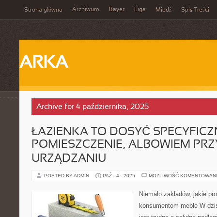
Archiwum
Bayer
Liga
Strona główna
Miedź
Spis Treści
ARKA
Archive for 4 października, 2025
ŁAZIENKA TO DOSYĆ SPECYFICZ
POMIESZCZENIE, ALBOWIEM PRZY
URZĄDZANIU
POSTED BY ADMIN
PAŹ - 4 - 2025
MOŻLIWOŚĆ KOMENTOWAN
Niemało zakładów, jakie p
konsumentom meble W dzis