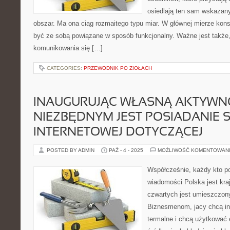
osiedlają ten sam wskazan
obszar. Ma ona ciąg rozmaitego typu miar. W głównej mierze kons
być ze sobą powiązane w sposób funkcjonalny. Ważne jest także
komunikowania się […]
CATEGORIES:
PRZEWODNIK PO ZIOŁACH
INAUGURUJĄC WŁASNĄ AKTYWNO
NIEZBĘDNYM JEST POSIADANIE 
INTERNETOWEJ DOTYCZĄCEJ
POSTED BY ADMIN
PAŹ - 4 - 2025
MOŻLIWOŚĆ KOMENTOWAN
Współcześnie, każdy kto po
wiadomości Polska jest kra
czwartych jest umieszczon
Biznesmenom, jacy chcą i
termalne i chcą użytkować 