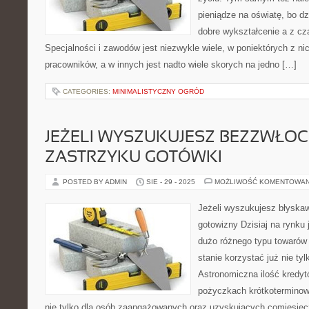
pieniądze na oświatę, bo d
dobre wykształcenie a z c
Specjalności i zawodów jest niezwykle wiele, w poniektórych z n
pracowników, a w innych jest nadto wiele skorych na jedno […]
CATEGORIES:
MINIMALISTYCZNY OGRÓD
JEŻELI WYSZUKUJESZ BEZZWŁO
ZASTRZYKU GOTÓWKI
POSTED BY ADMIN
SIE - 29 - 2025
MOŻLIWOŚĆ KOMENTOWA
Jeżeli wyszukujesz błyska
gotowizny Dzisiaj na rynku
dużo różnego typu towarów 
stanie korzystać już nie ty
Astronomiczna ilość kredy
pożyczkach krótkoterminowy
nie tylko dla osób zaangażowanych oraz uzyskujących comiesięc