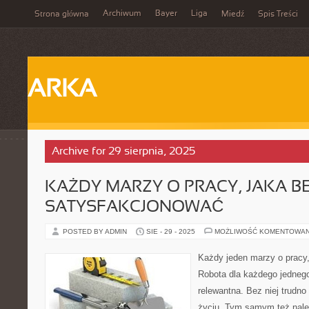
Archiwum
Bayer
Liga
Strona główna
Miedź
Spis Treści
ARKA
Archive for 29 sierpnia, 2025
KAŻDY MARZY O PRACY, JAKA B
SATYSFAKCJONOWAĆ
POSTED BY ADMIN
SIE - 29 - 2025
MOŻLIWOŚĆ KOMENTOWA
Każdy jeden marzy o pracy,
Robota dla każdego jednego
relewantna. Bez niej trudno
życiu. Tym samym też nale