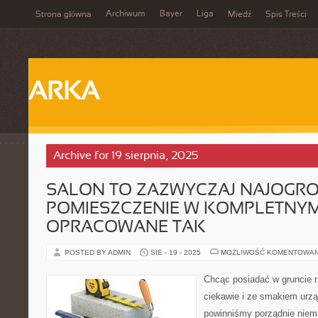
Archiwum
Bayer
Liga
Strona główna
Miedź
Spis Treści
ARKA
Archive for 19 sierpnia, 2025
SALON TO ZAZWYCZAJ NAJOGRO
POMIESZCZENIE W KOMPLETNY
OPRACOWANE TAK
POSTED BY ADMIN
SIE - 19 - 2025
MOŻLIWOŚĆ KOMENTOWA
Chcąc posiadać w gruncie 
ciekawie i ze smakiem urz
powinniśmy porządnie niema