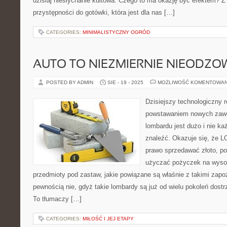
dzisiaj niesłychanie kultowa. Czego to ma okazję być efektem? Z
przystępności do gotówki, która jest dla nas […]
CATEGORIES:
MINIMALISTYCZNY OGRÓD
AUTO TO NIEZMIERNIE NIEODZ
POSTED BY ADMIN
SIE - 19 - 2025
MOŻLIWOŚĆ KOMENTOWA
Dzisiejszy technologiczny r
powstawaniem nowych zawo
lombardu jest dużo i nie każ
znaleźć. Okazuje się, 
prawo sprzedawać złoto, po
użyczać pożyczek na wysok
przedmioty pod zastaw, jakie powiązane są właśnie z takimi zapo
pewnością nie, gdyż takie lombardy są już od wielu pokoleń dost
To tłumaczy […]
CATEGORIES:
MIŁOŚĆ I JEJ ETAPY