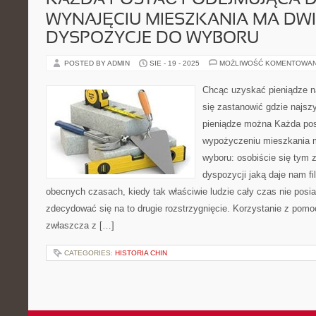
KAŻDA POSTAĆ PODEJMUJĄCA D
WYNAJĘCIU MIESZKANIA MA DWI
DYSPOZYCJE DO WYBORU
POSTED BY ADMIN
SIE - 19 - 2025
MOŻLIWOŚĆ KOMENTOWA
Chcąc uzyskać pieniądze na
się zastanowić gdzie najszyb
pieniądze można Każda pos
wypożyczeniu mieszkania 
wyboru: osobiście się tym z
dyspozycji jaką daje nam fi
obecnych czasach, kiedy tak właściwie ludzie cały czas nie posi
zdecydować się na to drugie rozstrzygnięcie. Korzystanie z pomo
zwłaszcza z […]
CATEGORIES:
HISTORIA CHIN