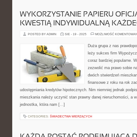
WYKORZYSTANIE PAPIERU OFICJ
KWESTIĄ INDYWIDUALNĄ KAŻD
POSTED BY ADMIN
SIE - 19 - 2025
MOŻLIWOŚĆ KOMENTOWA
Duża grupa z nas prawdopo
leży sukces firm Wypożycza
coraz bardziej popularne. 
zezwolić ma prawo sobie n
dwóch stwierdzeń mieszkani
finansowe z roku na rok zao
udostępniania kredytów hipotecznych. Nim niemniej jednak podp
mieszkania należy uczynić stan prawny danej nieruchomości, a w
jednostka, która nam […]
CATEGORIES:
ŚWIADECTWA WIERZĄCYCH