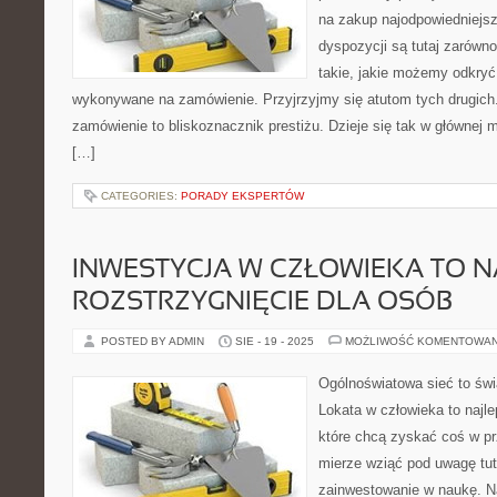
na zakup najodpowiedniejsz
dyspozycji są tutaj zarówn
takie, jakie możemy odkryć
wykonywane na zamówienie. Przyjrzyjmy się atutom tych drugich
zamówienie to bliskoznacznik prestiżu. Dzieje się tak w głównej 
[…]
CATEGORIES:
PORADY EKSPERTÓW
INWESTYCJA W CZŁOWIEKA TO N
ROZSTRZYGNIĘCIE DLA OSÓB
POSTED BY ADMIN
SIE - 19 - 2025
MOŻLIWOŚĆ KOMENTOWA
Ogólnoświatowa sieć to św
Lokata w człowieka to najle
które chcą zyskać coś w pr
mierze wziąć pod uwagę tuta
zainwestowanie w naukę. N