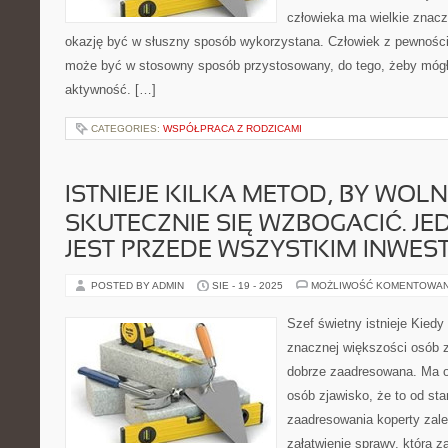
człowieka ma wielkie znacz
okazję być w słuszny sposób wykorzystana. Człowiek z pewnoś
może być w stosowny sposób przystosowany, do tego, żeby mógł
aktywność. […]
CATEGORIES:
WSPÓŁPRACA Z RODZICAMI
ISTNIEJE KILKA METOD, BY WOL
SKUTECZNIE SIĘ WZBOGACIĆ. JE
JEST PRZEDE WSZYSTKIM INWES
POSTED BY ADMIN
SIE - 19 - 2025
MOŻLIWOŚĆ KOMENTOWA
Szef świetny istnieje Kiedy
znacznej większości osób z
dobrze zaadresowana. Ma o
osób zjawisko, że to od st
zaadresowania koperty zale
załatwienie sprawy, która za