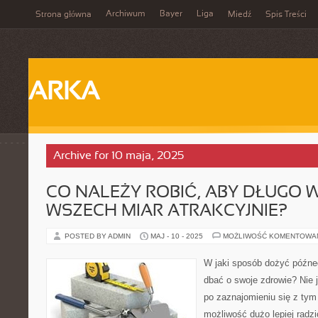
Archiwum
Bayer
Liga
Strona główna
Miedź
Spis Treści
ARKA
Archive for 10 maja, 2025
CO NALEŻY ROBIĆ, ABY DŁUGO 
WSZECH MIAR ATRAKCYJNIE?
POSTED BY ADMIN
MAJ - 10 - 2025
MOŻLIWOŚĆ KOMENTOWA
W jaki sposób dożyć późne
dbać o swoje zdrowie? Nie j
po zaznajomieniu się z tym
możliwość dużo lepiej radz